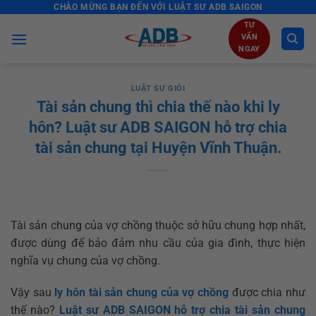
CHÀO MỪNG BẠN ĐẾN VỚI LUẬT SƯ ADB SAIGON
Skip
to
TƯ
VẤN
content
NGAY
LUẬT SƯ GIỎI
Tài sản chung thì chia thế nào khi ly
hôn? Luật sư ADB SAIGON hỗ trợ chia
tài sản chung tại Huyện Vĩnh Thuận.
Tài sản chung của vợ chồng thuộc sở hữu chung hợp nhất,
được dùng để bảo đảm nhu cầu của gia đình, thực hiện
nghĩa vụ chung của vợ chồng.
Vậy sau
ly hôn
tài sản chung của vợ chồng
được chia như
thế nào?
Luật sư ADB SAIGON hỗ trợ chia tài sản chung