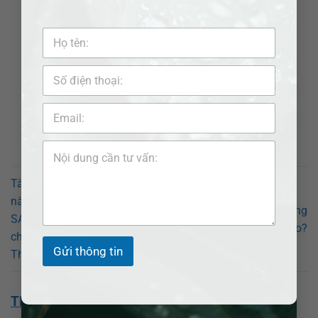
Tài sản chung thì chia thế
nào khi ly hôn? Luật sư ADB
Quy trình ly hôn đơn phương
SAIGON hỗ trợ chia tài sản
tại Cai Lậy như thế nào?
chung tại Huyện U Minh
Gửi thông tin
Thượng.
THÔNG TIN VỀ CHÚNG TÔI: