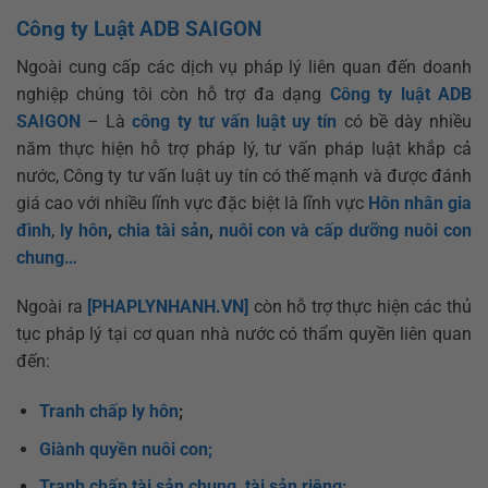
Công ty Luật ADB SAIGON
Ngoài cung cấp các dịch vụ pháp lý liên quan đến doanh
nghiệp chúng tôi còn hỗ trợ đa dạng
Công ty luật ADB
SAIGON
– Là
công ty tư vấn luật uy tín
có bề dày nhiều
năm thực hiện hỗ trợ pháp lý, tư vấn pháp luật khắp cả
nước, Công ty tư vấn luật uy tín có thế mạnh và được đánh
giá cao với nhiều lĩnh vực đặc biệt là lĩnh vực
Hôn nhân gia
đình
,
ly hôn
,
chia tài sản
,
nuôi con và cấp dưỡng nuôi con
chung…
Ngoài ra
[PHAPLYNHANH.VN]
còn hỗ trợ thực hiện các thủ
tục pháp lý tại cơ quan nhà nước có thẩm quyền liên quan
đến:
Tranh chấp ly hôn
;
Giành quyền nuôi con;
Tranh chấp tài sản chung, tài sản riêng;