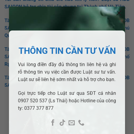
SAIGON hỗ trợ chia tài sản chung tại Thành phố Hà Tiên.
×
Tài sản chung thì chia thế nào khi ly hôn? Luật sư ADB
SAIGON hỗ trợ chia tài sản chung tại Thành phố Phú
Quốc.
THÔNG TIN CẦN TƯ VẤN
Tài sản chung thì chia thế nào khi ly hôn? Luật sư ADB
SAIGON hỗ trợ chia tài sản chung tại Huyện Thành phố
Rạch Giá.
Vui lòng điền đầy đủ thông tin liên hệ và ghi
rõ thông tin vụ việc cần được Luật sư tư vấn.
Tài sản chung thì chia thế nào khi ly hôn? Luật sư ADB
Luật sư sẽ liên hệ sớm nhất và hỗ trợ cho bạn.
SAIGON hỗ trợ chia tài sản chung tại Huyện Tân Hiệp.
Gọi trực tiếp cho Luật sư qua SĐT cá nhân
0907 520 537 (Ls Thái) hoặc Hotline của công
ty: 0377 377 877