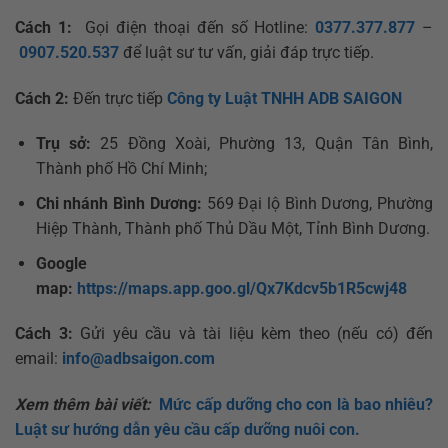
Cách 1:
Gọi điện thoại đến số Hotline:
0377.377.877
–
0907.520.537
để luật sư tư vấn, giải đáp trực tiếp.
Cách 2:
Đến trực tiếp
Công ty Luật TNHH ADB SAIGON
Trụ sở:
25 Đồng Xoài, Phường 13, Quận Tân Bình,
Thành phố Hồ Chí Minh;
Chi nhánh Bình Dương:
569 Đại lộ Bình Dương, Phường
Hiệp Thành, Thành phố Thủ Dầu Một, Tỉnh Bình Dương.
Google
map:
https://maps.app.goo.gl/Qx7Kdcv5b1R5cwj48
Cách 3:
Gửi yêu cầu và tài liệu kèm theo (nếu có) đến
email:
info@adbsaigon.com
Xem thêm bài viết:
Mức cấp dưỡng cho con là bao nhiêu?
Luật sư hướng dẫn yêu cầu cấp dưỡng nuôi con.