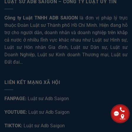
LUẬT SƯ ADB SAIGON – CÔNG TY LUẬT UY TÍN
Công ty Luật TNHH ADB SAIGON
là đơn vị pháp lý trực
thuộc Đoàn Luật sư Thành phố Hồ Chí Minh. Hiện đang hỗ
trợ cho người dân, doanh nhân và doanh nghiệp trên khắp
cả nước ở nhiều lĩnh vực khác nhau như
Luật sư Hình sự
,
Luật sư Hôn nhân Gia đình
,
Luật sư Dân sự
,
Luật sư
Doanh Nghiệp
,
Luật sư Kinh doanh Thương mại
,
Luật sư
Đất đai
…
LIÊN KẾT MẠNG XÃ HỘI
FANPAGE:
Luật sư Adb Saigon
YOUTUBE:
Luật sư Adb Saigon
TIKTOK:
Luật sư Adb Saigon