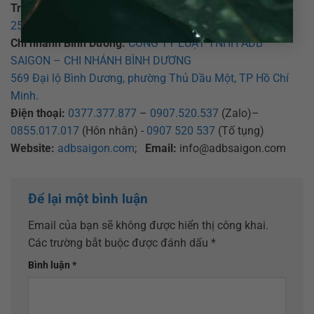
Trụ sở chính:
CÔNG TY LUẬT TNHH ADB SAIGON
25 Đồng Xoài, phường Tân Bình, TP Hồ Chí Minh
.
Chi nhánh Bình Dương:
CÔNG TY LUẬT TNHH ADB
SAIGON – CHI NHÁNH BÌNH DƯƠNG
569 Đại lộ Bình Dương, phường Thủ Dầu Một, TP Hồ Chí
Minh
.
Điện thoại:
0377.377.877
–
0907.520.537
(Zalo)–
0855.017.017
(Hôn nhân) -
0907 520 537
(Tố tụng)
Website:
adbsaigon.com
;
Email:
info@adbsaigon.com
Để lại một bình luận
Email của bạn sẽ không được hiển thị công khai.
Các trường bắt buộc được đánh dấu
*
Bình luận
*