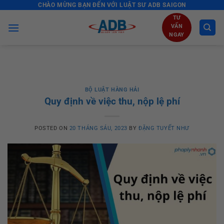
CHÀO MỪNG BẠN ĐẾN VỚI LUẬT SƯ ADB SAIGON
Skip
to
TƯ
VẤN
content
NGAY
BỘ LUẬT HÀNG HẢI
Quy định về việc thu, nộp lệ phí
POSTED ON
20 THÁNG SÁU, 2023
BY
ĐẶNG TUYẾT NHƯ