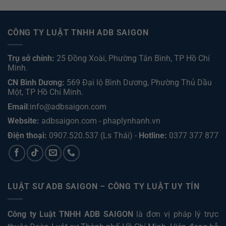
CÔNG TY LUẬT TNHH ADB SAIGON
Trụ sở chính:
25 Đồng Xoài, Phường Tân Bình, TP Hồ Chí
Minh.
CN Bình Dương:
569 Đại lộ Bình Dương, Phường Thủ Dầu
Một, TP Hồ Chí Minh
.
Email
:info@adbsaigon.com
Website:
adbsaigon.com
-
phaplynhanh.vn
Điện thoại:
0907.520.537
(Ls Thái) -
Hotline:
0377 377 877
LUẬT SƯ ADB SAIGON – CÔNG TY LUẬT UY TÍN
Công ty Luật TNHH ADB SAIGON
là đơn vị pháp lý trực