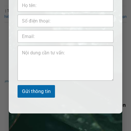
|
Từ khóa:
cách thức và thời hạn thực hiện quyền từ bỏ đối tượng bảo
hiểm
Để lại bình luận của bạn
BỘ LUẬT HÀNG HẢI
Quy định về quyền từ bỏ đối tượng bảo
hiểm
POSTED ON
19 THÁNG SÁU, 2023
BY
ĐẶNG TUYẾT NHƯ
Gửi thông tin