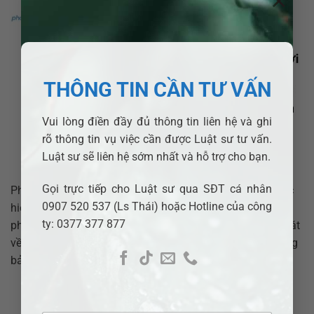
×
THÔNG TIN CẦN TƯ VẤN
Vui lòng điền đầy đủ thông tin liên hệ và ghi
rõ thông tin vụ việc cần được Luật sư tư vấn.
Luật sư sẽ liên hệ sớm nhất và hỗ trợ cho bạn.
Gọi trực tiếp cho Luật sư qua SĐT cá nhân
Pháp luật quy định thế nào về cách thức và thời hạn thực
0907 520 537 (Ls Thái) hoặc Hotline của công
hiện quyền từ bỏ đối tượng bảo hiểm? Hãy cùng
ty: 0377 377 877
phaplynhanh.vn tìm hiểu trong bài viết dưới đây. Khái quát
về quyền từ bỏ đối tượng bảo hiểm Quyền từ bỏ đối tượng
bảo hiểm trong hợp đồng bảo hiểm hàng hải […]
XEM THÊM
→