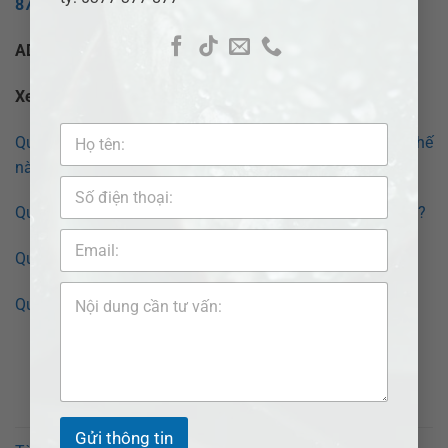
877
hoặc
Fanpage
:
Pháp lý nhanh VN
ADB SAIGON – Giải pháp pháp lý tối ưu cho bạn!
Xem thêm bài viết:
Quy trình ly hôn đơn phương tại tỉnh Kiên Giang như thế
nào?
Quy trình ly hôn đơn phương tại tỉnh Cà Mau như thế nào?
Quy trình ly hôn đơn phương tại Cái Nước như thế nào?
Quy trình ly hôn đơn phương tại Đầm Dơi như thế nào?
Gửi thông tin