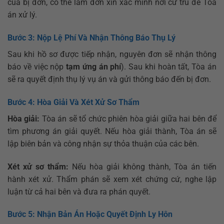
của bị đơn, có thể làm đơn xin xác minh nơi cư trú để Tòa
án xử lý.
Bước 3: Nộp Lệ Phí Và Nhận Thông Báo Thụ Lý
Sau khi hồ sơ được tiếp nhận, nguyên đơn sẽ nhận thông
báo về việc nộp
tạm ứng án phí
). Sau khi hoàn tất, Tòa án
sẽ ra quyết định thụ lý vụ án và gửi thông báo đến bị đơn.
Bước 4: Hòa Giải Và Xét Xử Sơ Thẩm
Hòa giải:
Tòa án sẽ tổ chức phiên hòa giải giữa hai bên để
tìm phương án giải quyết. Nếu hòa giải thành, Tòa án sẽ
lập biên bản và công nhận sự thỏa thuận của các bên.
Xét xử sơ thẩm:
Nếu hòa giải không thành, Tòa án tiến
hành xét xử. Thẩm phán sẽ xem xét chứng cứ, nghe lập
luận từ cả hai bên và đưa ra phán quyết.
Bước 5: Nhận Bản Án Hoặc Quyết Định Ly Hôn