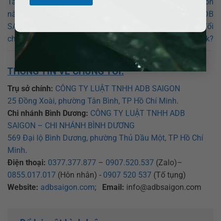
Tài sản chung thì chia thế
Có thay đổi quyền nuôi con
nào khi ly hôn? Luật sư ADB
được không? Luật sư ADB
SAIGON hỗ trợ chia tài sản
SAIGON hướng dẫn thay đổi
chung tại Huyện Vĩnh Thuận.
quyền nuôi con ở Đắk Lắk?
THÔNG TIN VỀ CHÚNG TÔI:
Trụ sở chính:
CÔNG TY LUẬT TNHH ADB SAIGON
25 Đồng Xoài, phường Tân Bình, TP Hồ Chí Minh
.
Chi nhánh Bình Dương:
CÔNG TY LUẬT TNHH ADB
SAIGON – CHI NHÁNH BÌNH DƯƠNG
569 Đại lộ Bình Dương, phường Thủ Dầu Một, TP Hồ Chí
Minh
.
Điện thoại:
0377.377.877
–
0907.520.537
(Zalo)–
0855.017.017
(Hôn nhân) -
0907 520 537
(Tố tụng)
Website:
adbsaigon.com
;
Email:
info@adbsaigon.com