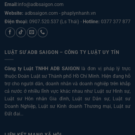
Email
:info@adbsaigon.com
Website:
adbsaigon.com
-
phaplynhanh.vn
Điện thoại:
0907.520.537
(Ls Thái) -
Hotline:
0377 377 877
LUẬT SƯ ADB SAIGON – CÔNG TY LUẬT UY TÍN
Công ty Luật TNHH ADB SAIGON
là đơn vị pháp lý trực
thuộc Đoàn Luật sư Thành phố Hồ Chí Minh. Hiện đang hỗ
trợ cho người dân, doanh nhân và doanh nghiệp trên khắp
cả nước ở nhiều lĩnh vực khác nhau như
Luật sư Hình sự
,
Luật sư Hôn nhân Gia đình
,
Luật sư Dân sự
,
Luật sư
Doanh Nghiệp
,
Luật sư Kinh doanh Thương mại
,
Luật sư
Đất đai
…
LIÊN KẾT MẠNG XÃ HỘI