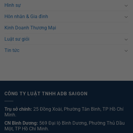
Hình sự
Hôn nhân & Gia đình
Kinh Doanh Thương Mại
Luật sư giỏi
Tin tức
CÔNG TY LUẬT TNHH ADB SAIGON
Trụ sở chính:
25 Đồng Xoài, Phường Tân Bình, TP Hồ Chí
Minh.
CN Bình Dương:
569 Đại lộ Bình Dương, Phường Thủ Dầu
Một, TP Hồ Chí Minh
.