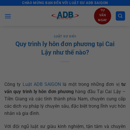
CHÀO MỪNG BẠN ĐẾN VỚI LUẬT SƯ ADB SAIGON
Skip
to
TƯ
VẤN
content
NGAY
LUẬT SƯ GIỎI
Quy trình ly hôn đơn phương tại Cai
Lậy như thế nào?
Công ty
Luật ADB SAIGON
là một trong những đơn vị
tư
vấn quy trình ly hôn đơn phương
hàng đầu Tại Cai Lậy –
Tiền Giang và các tỉnh thành phía Nam, chuyên cung cấp
các dịch vụ pháp lý chuyên sâu, đặc biệt trong lĩnh vực hôn
nhân và gia đình.
Với đội ngũ luật sư giàu kinh nghiệm, tận tâm và chuyên