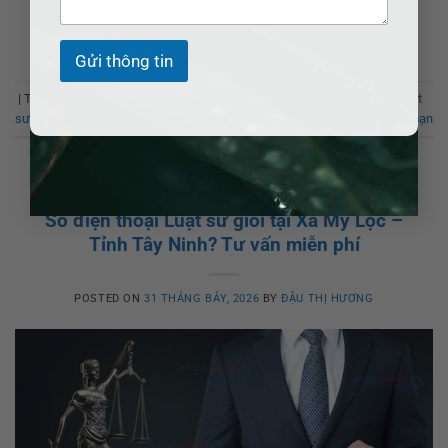
XEM THÊM
→
Gửi thông tin
|
Từ khóa:
Luật sư
,
Luật sư ADB SAIGON
,
Luật sư giỏi
,
số điện thoại luật
sư giỏi
Để lại bình luận của bạn
LUẬT SƯ GIỎI
Số điện thoại Luật sư giỏi tại Xã Mỹ Lộc –
Tỉnh Tây Ninh? Tư vấn miễn phí
POSTED ON
31 THÁNG BẢY, 2026
BY
ĐẬU THỊ HƯƠNG