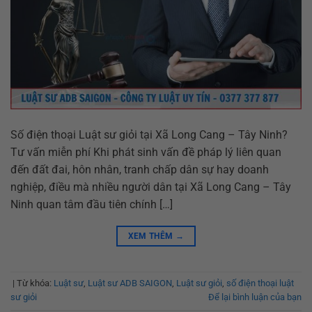
Số điện thoại Luật sư giỏi tại Xã Long Cang – Tây Ninh?
Tư vấn miễn phí Khi phát sinh vấn đề pháp lý liên quan
đến đất đai, hôn nhân, tranh chấp dân sự hay doanh
nghiệp, điều mà nhiều người dân tại Xã Long Cang – Tây
Ninh quan tâm đầu tiên chính […]
XEM THÊM
→
|
Từ khóa:
Luật sư
,
Luật sư ADB SAIGON
,
Luật sư giỏi
,
số điện thoại luật
sư giỏi
Để lại bình luận của bạn