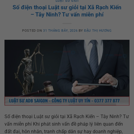
LUẬT SƯ GIỎI
Số điện thoại Luật sư giỏi tại Xã Rạch Kiến
– Tây Ninh? Tư vấn miễn phí
POSTED ON
31 THÁNG BẢY, 2026
BY
ĐẬU THỊ HƯƠNG
Số điện thoại Luật sư giỏi tại Xã Rạch Kiến – Tây Ninh? Tư
vấn miễn phí Khi phát sinh vấn đề pháp lý liên quan đến
đất đai, hôn nhân, tranh chấp dân sự hay doanh nghiệp,