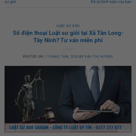
sư giỏi
Để lại bình luận của bạn
LUẬT SƯ GIỎI
Số điện thoại Luật sư giỏi tại Xã Tân Long-
Tây Ninh? Tư vấn miễn phí
POSTED ON
1 THÁNG TÁM, 2026
BY
ĐẬU THỊ HƯƠNG