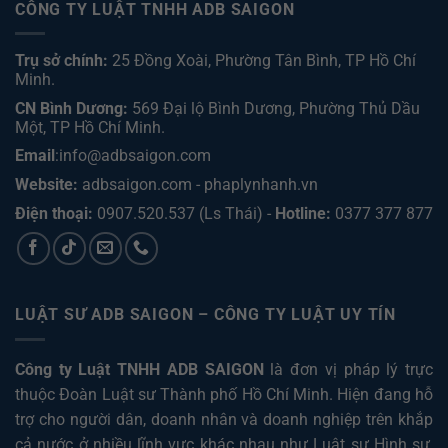
CÔNG TY LUẬT TNHH ADB SAIGON
Trụ sở chính:
25 Đồng Xoài, Phường Tân Bình, TP Hồ Chí
Minh.
CN Bình Dương:
569 Đại lộ Bình Dương, Phường Thủ Dầu
Một, TP Hồ Chí Minh
.
Email
:info@adbsaigon.com
Website:
adbsaigon.com
-
phaplynhanh.vn
Điện thoại:
0907.520.537
(Ls Thái) -
Hotline:
0377 377 877
LUẬT SƯ ADB SAIGON – CÔNG TY LUẬT UY TÍN
Công ty Luật TNHH ADB SAIGON
là đơn vị pháp lý trực
thuộc Đoàn Luật sư Thành phố Hồ Chí Minh. Hiện đang hỗ
trợ cho người dân, doanh nhân và doanh nghiệp trên khắp
cả nước ở nhiều lĩnh vực khác nhau như
Luật sư Hình sự
,