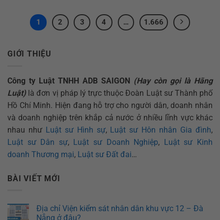
1
2
3
4
…
1.666
GIỚI THIỆU
Công ty Luật TNHH ADB SAIGON
(Hay còn gọi là Hãng
Luật)
là đơn vị pháp lý trực thuộc Đoàn Luật sư Thành phố
Hồ Chí Minh. Hiện đang hỗ trợ cho người dân, doanh nhân
và doanh nghiệp trên khắp cả nước ở nhiều lĩnh vực khác
nhau như
Luật sư Hình sự
,
Luật sư Hôn nhân Gia đình
,
Luật sư Dân sự
,
Luật sư Doanh Nghiệp
,
Luật sư Kinh
doanh Thương mại
,
Luật sư Đất đai
…
BÀI VIẾT MỚI
Địa chỉ Viện kiểm sát nhân dân khu vực 12 – Đà
Nẵng ở đâu?