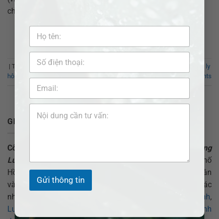
chia tài sản). Một trong hai bên có […]
XEM THÊM
→
|
Từ khóa:
Hồ sơ ly hôn đơn phương
,
luật sư Bình Dương
,
Luật sư tư vấn ly
hôn
,
Văn phòng luật sư Bình Dương
2
Comments
GIỚI THIỆU
Công ty Luật TNHH ADB SAIGON
(Hay còn gọi là Hãng
Luật)
là đơn vị pháp lý trực thuộc Đoàn Luật sư Thành phố
Hồ Chí Minh. Hiện đang hỗ trợ cho người dân, doanh nhân
Gửi thông tin
và doanh nghiệp trên khắp cả nước ở nhiều lĩnh vực khác
nhau như
Luật sư Hình sự
,
Luật sư Hôn nhân Gia đình
,
Luật sư Dân sự
,
Luật sư Doanh Nghiệp
,
Luật sư Kinh