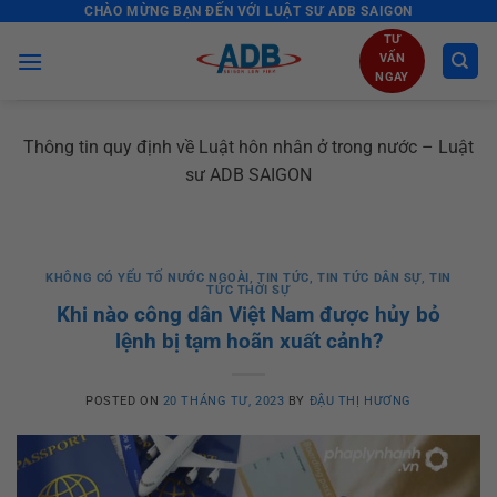
CHÀO MỪNG BẠN ĐẾN VỚI LUẬT SƯ ADB SAIGON
Skip
to
TƯ
VẤN
content
NGAY
Thông tin quy định về Luật hôn nhân ở trong nước – Luật
sư ADB SAIGON
KHÔNG CÓ YẾU TỐ NƯỚC NGOÀI
,
TIN TỨC
,
TIN TỨC DÂN SỰ
,
TIN
TỨC THỜI SỰ
Khi nào công dân Việt Nam được hủy bỏ
lệnh bị tạm hoãn xuất cảnh?
POSTED ON
20 THÁNG TƯ, 2023
BY
ĐẬU THỊ HƯƠNG