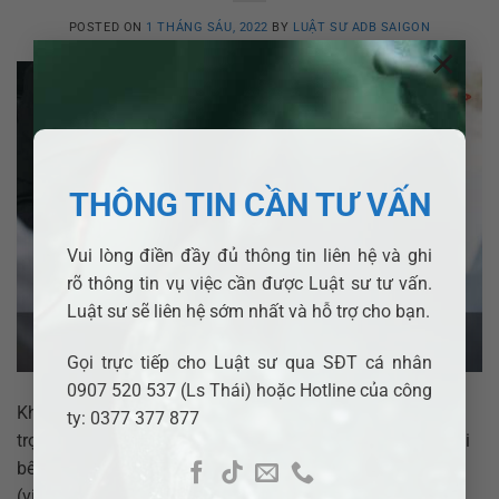
POSTED ON
1 THÁNG SÁU, 2022
BY
LUẬT SƯ ADB SAIGON
×
THÔNG TIN CẦN TƯ VẤN
Vui lòng điền đầy đủ thông tin liên hệ và ghi
rõ thông tin vụ việc cần được Luật sư tư vấn.
Luật sư sẽ liên hệ sớm nhất và hỗ trợ cho bạn.
Gọi trực tiếp cho Luật sư qua SĐT cá nhân
0907 520 537 (Ls Thái) hoặc Hotline của công
Khi cuộc sống hôn nhân của vợ chồng đã trở nên trầm
ty: 0377 377 877
trọng, mục đích của hôn nhân không thể đạt được mà hai
bên không thể thống nhất được về các vấn đề liên quan
(việc chấm dứt quan hệ hôn nhân, quyền nuôi con, phân