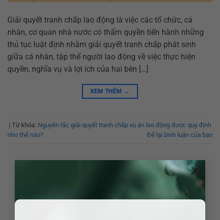
Giải quyết tranh chấp lao động là việc các tổ chức, cá
nhân, cơ quan nhà nước có thẩm quyền tiến hành những
thủ tục luật định nhằm giải quyết tranh chấp phát sinh
giữa cá nhân, tập thể người lao động về việc thực hiện
quyền, nghĩa vụ và lợi ích của hai bên […]
XEM THÊM
→
|
Từ khóa:
Nguyên tắc giải quyết tranh chấp vụ án lao động được quy định
như thế nào?
Để lại bình luận của bạn
×
LUẬT LAO ĐỘNG
Thời hiệu yêu cầu Hội đồng trọng tài lao
động giải quyết tranh chấp lao động cá
nhân