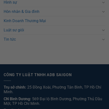
Hình sự
Hôn nhân & Gia đình
Kinh Doanh Thương Mại
Luật sư giỏi
Tin tức
CÔNG TY LUẬT TNHH ADB SAIGON
Trụ sở chính:
25 Đồng Xoài, Phường Tân Bình, TP Hồ Chí
Minh.
CN Bình Dương:
569 Đại lộ Bình Dương, Phường Thủ Dầu
Một, TP Hồ Chí Minh
.