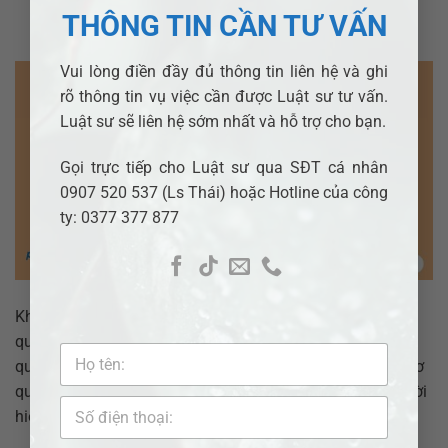
THÔNG TIN CẦN TƯ VẤN
POSTED ON
28 THÁNG MƯỜI HAI, 2023
BY
ĐẶNG TUYẾT NHƯ
Vui lòng điền đầy đủ thông tin liên hệ và ghi
rõ thông tin vụ việc cần được Luật sư tư vấn.
Luật sư sẽ liên hệ sớm nhất và hỗ trợ cho bạn.
Gọi trực tiếp cho Luật sư qua SĐT cá nhân
0907 520 537 (Ls Thái) hoặc Hotline của công
ty: 0377 377 877
Khi phát sinh tranh chấp lao động, các bên có thể giải
quyết tranh chấp bằng việc thỏa thuận hoặc yêu cầu cơ
quan có thẩm quyền giải quyết. Trường hợp đưa ra các cơ
quan có thẩm quyền để giải quyết thì phải đáp ứng về thời
hiệu giải quyết theo quy định. Vậy […]