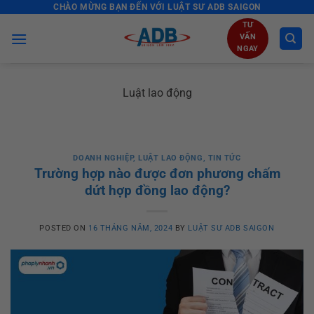
CHÀO MỪNG BẠN ĐẾN VỚI LUẬT SƯ ADB SAIGON
Skip
to
TƯ
VẤN
content
NGAY
Luật lao động
DOANH NGHIỆP
,
LUẬT LAO ĐỘNG
,
TIN TỨC
Trường hợp nào được đơn phương chấm
dứt hợp đồng lao động?
POSTED ON
16 THÁNG NĂM, 2024
BY
LUẬT SƯ ADB SAIGON