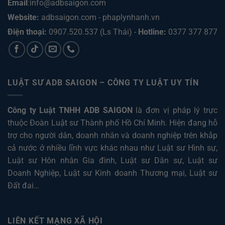
Email
:info@adbsaigon.com
Website:
adbsaigon.com
-
phaplynhanh.vn
Điện thoại:
0907.520.537
(Ls Thái) -
Hotline:
0377 377 877
LUẬT SƯ ADB SAIGON – CÔNG TY LUẬT UY TÍN
Công ty Luật TNHH ADB SAIGON
là đơn vị pháp lý trực
thuộc Đoàn Luật sư Thành phố Hồ Chí Minh. Hiện đang hỗ
trợ cho người dân, doanh nhân và doanh nghiệp trên khắp
cả nước ở nhiều lĩnh vực khác nhau như
Luật sư Hình sự
,
Luật sư Hôn nhân Gia đình
,
Luật sư Dân sự
,
Luật sư
Doanh Nghiệp
,
Luật sư Kinh doanh Thương mại
,
Luật sư
Đất đai
…
LIÊN KẾT MẠNG XÃ HỘI