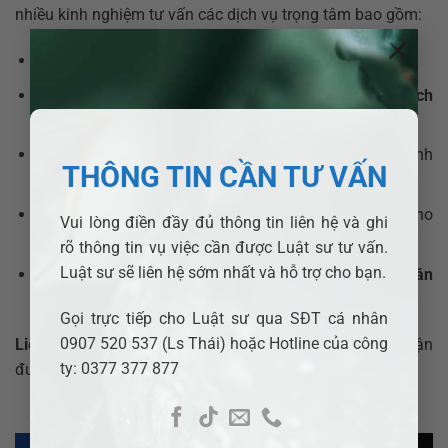
nhiều kinh nghiệm tư vấn các dịch vụ trọng tâm bao gồm:
×
Tư vấn Thành lập Doanh nghiệp
chuyên sâu.
Hỗ trợ pháp lý trong xây dựng và triển khai
Kế hoạch
kinh doanh
.
Tư vấn
Tái cơ cấu Doanh nghiệp
và xây dựng quy định
THÔNG TIN CẦN TƯ VẤN
nội bộ.
Xây dựng hệ thống
Biểu mẫu, Hợp đồng
chuẩn hóa cho
Vui lòng điền đầy đủ thông tin liên hệ và ghi
doanh nghiệp.
rõ thông tin vụ việc cần được Luật sư tư vấn.
Luật sư sẽ liên hệ sớm nhất và hỗ trợ cho bạn.
Triển khai
Huấn luyện Doanh nghiệp
và xây dựng
Văn
hóa Doanh nghiệp theo chuẩn 4.0
.
Gọi trực tiếp cho Luật sư qua SĐT cá nhân
0907 520 537 (Ls Thái) hoặc Hotline của công
Liên hệ ngay với Công ty Luật TNHH ADB SAIGON
để nhận
ty: 0377 377 877
được sự hỗ trợ pháp lý kịp thời và hiệu quả nhất!