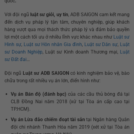
quốc
.
Với đội ngũ
luật sư giỏi, uy tín
, ADB SAIGON cam kết mang
đến dịch vụ pháp lý tận tâm, chuyên nghiệp, giúp khách
hàng vượt qua mọi thách thức pháp lý và đảm bảo quyền
lợi một cách tối ưu ở nhiều lĩnh vực khác nhau như
Luật sư
Hình sự
,
Luật sư Hôn nhân Gia đình
,
Luật sư Dân sự
,
Luật
sư Doanh Nghiệp
, Luật sư Kinh doanh Thương mại,
Luật
sư Đất đai
…
Đội ngũ
Luật sư
ADB SAIGON
có kinh nghiệm bảo vệ, bào
chữa trong rất nhiều vụ án lớn, điển hình như:
Vụ án Bán độ (đánh bạc)
của các cầu thủ bóng đá tại
CLB Đồng Nai năm 2018 (xử tại Tòa án cấp cao tại
TP.HCM).
Vụ án Lừa đảo chiếm đoạt tài sản
tại Ngân hàng Quân
đội chi nhánh Thanh Hóa năm 2019 (xét xử tại Tòa án