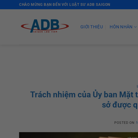
Skip
CHÀO MỪNG BẠN ĐẾN VỚI LUẬT SƯ ADB SAIGON
to
content
GIỚI THIỆU
HÔN NHÂN
Trách nhiệm của Ủy ban Mặt t
sở được q
POSTED ON
1