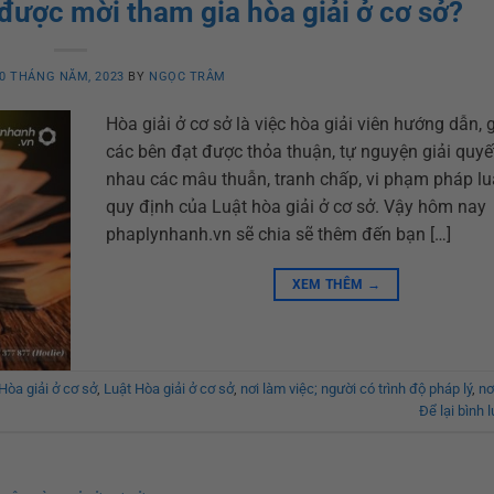
được mời tham gia hòa giải ở cơ sở?
0 THÁNG NĂM, 2023
BY
NGỌC TRÂM
Hòa giải ở cơ sở là việc hòa giải viên hướng dẫn, 
các bên đạt được thỏa thuận, tự nguyện giải quyế
nhau các mâu thuẫn, tranh chấp, vi phạm pháp lu
quy định của Luật hòa giải ở cơ sở. Vậy hôm nay
phaplynhanh.vn sẽ chia sẽ thêm đến bạn […]
XEM THÊM
→
Hòa giải ở cơ sở
,
Luật Hòa giải ở cơ sở
,
nơi làm việc; người có trình độ pháp lý
,
nơ
Để lại bình 