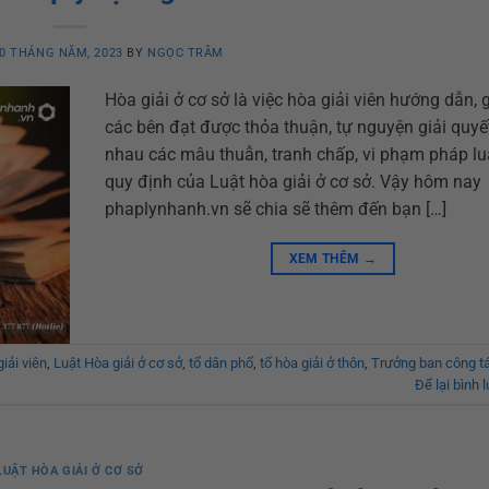
0 THÁNG NĂM, 2023
BY
NGỌC TRÂM
Hòa giải ở cơ sở là việc hòa giải viên hướng dẫn, 
các bên đạt được thỏa thuận, tự nguyện giải quyế
nhau các mâu thuẫn, tranh chấp, vi phạm pháp lu
quy định của Luật hòa giải ở cơ sở. Vậy hôm nay
phaplynhanh.vn sẽ chia sẽ thêm đến bạn […]
XEM THÊM
→
iải viên
,
Luật Hòa giải ở cơ sở
,
tổ dân phố
,
tổ hòa giải ở thôn
,
Trưởng ban công tá
Để lại bình 
LUẬT HÒA GIẢI Ở CƠ SỞ