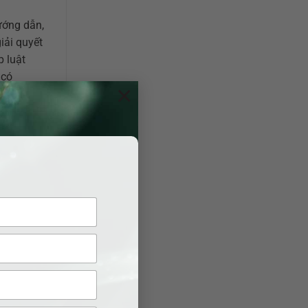
hướng dẫn,
iải quyết
p luật
 có
×
văn bản hòa
luận của bạn