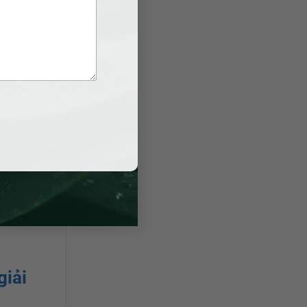
hướng dẫn,
iải quyết
p luật
 sẽ kết
luận của bạn
giải