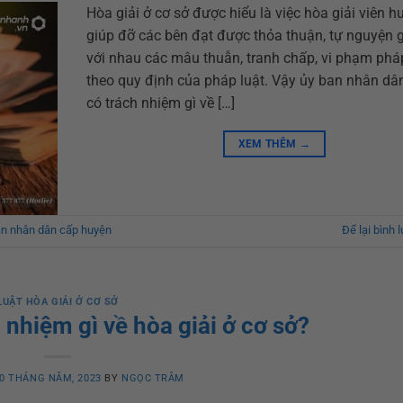
Hòa giải ở cơ sở được hiểu là việc hòa giải viên 
giúp đỡ các bên đạt được thỏa thuận, tự nguyện g
với nhau các mâu thuẫn, tranh chấp, vi phạm phá
theo quy định của pháp luật. Vậy ủy ban nhân dâ
có trách nhiệm gì về […]
XEM THÊM
→
an nhân dân cấp huyện
Để lại bình 
LUẬT HÒA GIẢI Ở CƠ SỞ
nhiệm gì về hòa giải ở cơ sở?
0 THÁNG NĂM, 2023
BY
NGỌC TRÂM