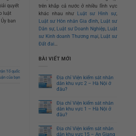
iải quyết
trên khắp cả nước ở nhiều lĩnh vực
p luật
khác nhau như
Luật sư Hình sự
,
a Ủy ban
Luật sư Hôn nhân Gia đình
,
Luật sư
Dân sự
,
Luật sư Doanh Nghiệp
,
Luật
sư Kinh doanh Thương mại
,
Luật sư
Đất đai
…
BÀI VIẾT MỚI
trận Tổ quốc
Địa chỉ Viện kiểm sát nhân
luận của bạn
dân khu vực 2 – Hà Nội ở
đâu?
Địa chỉ Viện kiểm sát nhân
dân khu vực 1 – Hà Nội ở
đâu?
Địa chỉ Viện kiểm sát nhân
dân khu vực 15 – An Giang