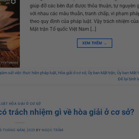
giúp đỡ các bên đạt được thỏa thuận, tự nguyện g
với nhau các mâu thuẫn, tranh chấp, vi phạm phá
theo quy định của pháp luật. Vậy trách nhiệm củ
Mặt trận Tổ quốc Việt Nam […]
XEM THÊM
→
giám sát việc thực hiện pháp luật
,
Hòa giải ở cơ sở
,
Ủy ban Mặt trận
,
Ủy ban Mặt 
Để lại bình 
LUẬT HÒA GIẢI Ở CƠ SỞ
ó trách nhiệm gì về hòa giải ở cơ sở?
0 THÁNG NĂM, 2023
BY
NGỌC TRÂM