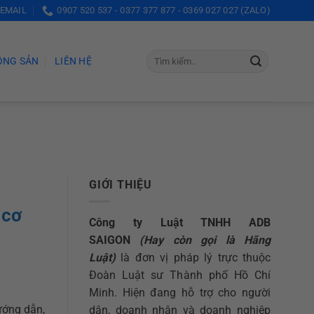
 EMAIL
0907 520 537 - 0377 377 877 - 0369 027 027 (ZALO)
ỘNG SẢN
LIÊN HỆ
GIỚI THIỆU
 cơ
Công ty Luật TNHH ADB
SAIGON
(Hay còn gọi là Hãng
Luật)
là đơn vị pháp lý trực thuộc
Đoàn Luật sư Thành phố Hồ Chí
Minh. Hiện đang hỗ trợ cho người
hướng dẫn,
dân, doanh nhân và doanh nghiệp