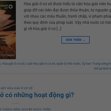
Hòa giải ở cơ sở được hiểu là việc hòa giải viên 
giúp đỡ các bên đạt được thỏa thuận, tự nguyện g
với nhau các mâu thuẫn, tranh chấp, vi phạm phá
theo quy định của pháp luật. Vậy nhà nước có tr
gì về hòa giải ở cơ […]
XEM THÊM
→
3
,
Hòa giải ở cơ sở
,
Luật Hòa giải ở cơ sở
,
quản lý nhà nước
,
Ủy ban Trung ương M
Để lại bình 
LUẬT HÒA GIẢI Ở CƠ SỞ
sở có những hoạt động gì?
0 THÁNG NĂM, 2023
BY
NGỌC TRÂM