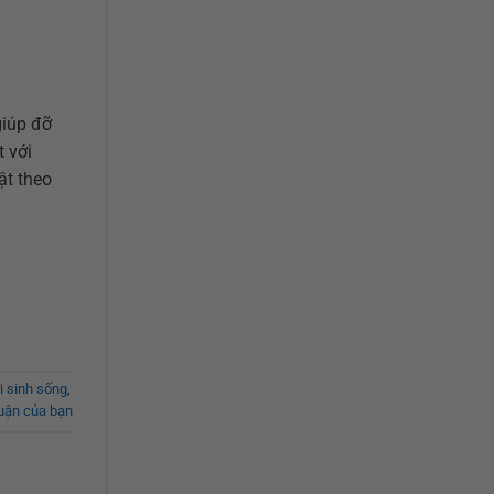
giúp đỡ
t với
ật theo
i sinh sống
,
luận của bạn