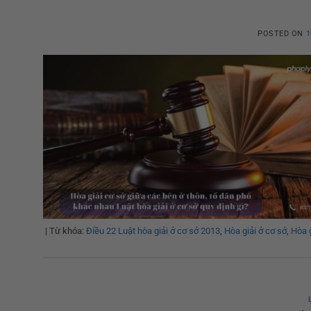
POSTED ON
1
|
Từ khóa:
Điều 22 Luật hòa giải ở cơ sở 2013
,
Hòa giải ở cơ sở
,
Hòa g