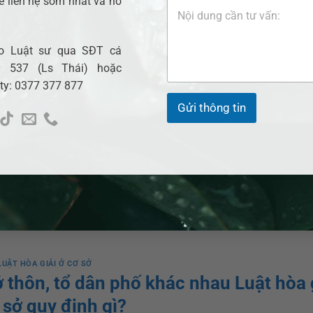
ẽ liên hệ sớm nhất và hỗ
0 THÁNG NĂM, 2023
BY
NGỌC TRÂM
Hòa giải ở cơ sở được hiểu là việc hòa giải viên 
cho Luật sư qua SĐT cá
giúp đỡ các bên đạt được thỏa thuận, tự nguyện g
 537 (Ls Thái) hoặc
với nhau các mâu thuẫn, tranh chấp, vi phạm phá
 ty: 0377 377 877
theo quy định của pháp luật. Vậy hòa giải ở cơ sở
Gửi thông tin
thúc khi nào? Xin […]
XEM THÊM
→
giải ở cơ sở
,
Hòa giải viên
,
kết thúc hòa giải
,
tiếp tục hòa giải
Để lại bình 
LUẬT HÒA GIẢI Ở CƠ SỞ
ở thôn, tổ dân phố khác nhau Luật hòa 
 sở quy định gì?