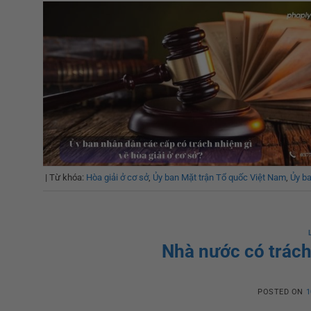
|
Từ khóa:
Hòa giải ở cơ sở
,
Ủy ban Mặt trận Tổ quốc Việt Nam
,
Ủy b
Nhà nước có trách 
POSTED ON
1