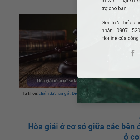
tư vấn. Luật sư s
POSTED ON
1
trợ cho bạn.
Gọi trực tiếp 
nhân 0907 520
Hotline của công
|
Từ khóa:
chấm dứt hòa giải
,
Điều 23 Luật Hòa giải cơ sở 2013
,
Hòa 
Hòa giải ở cơ sở giữa các bên 
ở cơ