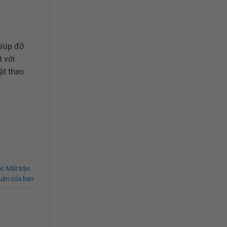
giúp đỡ
t với
ật theo
c Mặt trận
luận của bạn