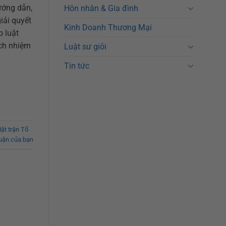
hướng dẫn,
Hôn nhân & Gia đình
iải quyết
Kinh Doanh Thương Mại
p luật
ách nhiệm
Luật sư giỏi
Tin tức
ặt trận Tổ
luận của bạn