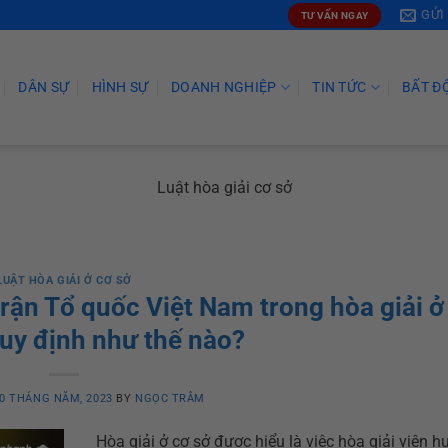
GỬI
TƯ VẤN NGAY
DÂN SỰ
HÌNH SỰ
DOANH NGHIỆP
TIN TỨC
BẤT Đ
Luật hòa giải cơ sở
LUẬT HÒA GIẢI Ở CƠ SỞ
rận Tổ quốc Việt Nam trong hòa giải ở
uy định như thế nào?
0 THÁNG NĂM, 2023
BY
NGỌC TRÂM
Hòa giải ở cơ sở được hiểu là việc hòa giải viên 