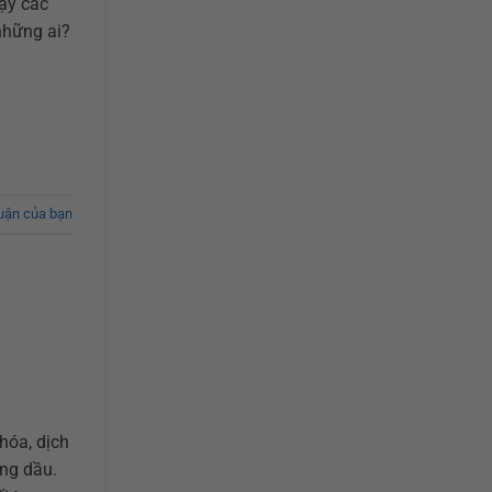
ậy các
những ai?
luận của bạn
hóa, dịch
ăng dầu.