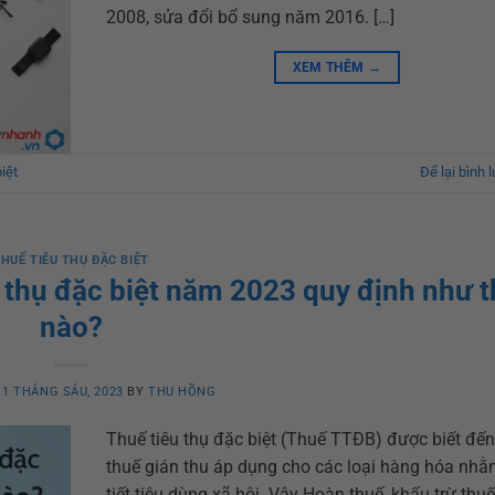
2008, sửa đổi bổ sung năm 2016. […]
XEM THÊM
→
iệt
Để lại bình 
HUẾ TIÊU THỤ ĐẶC BIỆT
u thụ đặc biệt năm 2023 quy định như t
nào?
N
1 THÁNG SÁU, 2023
BY
THU HỒNG
Thuế tiêu thụ đặc biệt (Thuế TTĐB) được biết đến 
thuế gián thu áp dụng cho các loại hàng hóa nhằ
tiết tiêu dùng xã hội. Vậy Hoàn thuế, khấu trừ thuế