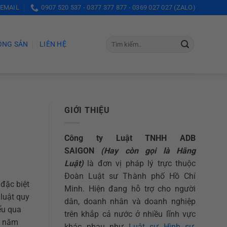
 EMAIL
0907 520 537 - 0377 377 877 - 0369 027 027 (ZALO)
ỘNG SẢN
LIÊN HỆ
GIỚI THIỆU
Công ty Luật TNHH ADB
SAIGON
(Hay còn gọi là Hãng
Luật)
là đơn vị pháp lý trực thuộc
Đoàn Luật sư Thành phố Hồ Chí
đặc biệt
Minh. Hiện đang hỗ trợ cho người
luật quy
dân, doanh nhân và doanh nghiệp
ểu qua
trên khắp cả nước ở nhiều lĩnh vực
B năm
khác nhau như
Luật sư Hình sự
,