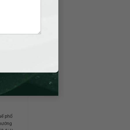
c cấu
tiêu dùng
luận của bạn
uế phổ
 hướng