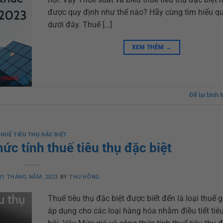
được quy định như thế nào? Hãy cùng tìm hiểu qua
dưới đây. Thuế […]
XEM THÊM
→
Để lại bình 
HUẾ TIÊU THỤ ĐẶC BIỆT
ức tính thuế tiêu thụ đặc biệt
31 THÁNG NĂM, 2023
BY
THU HỒNG
Thuế tiêu thụ đặc biệt được biết đến là loại thuế g
áp dụng cho các loại hàng hóa nhằm điều tiết tiê