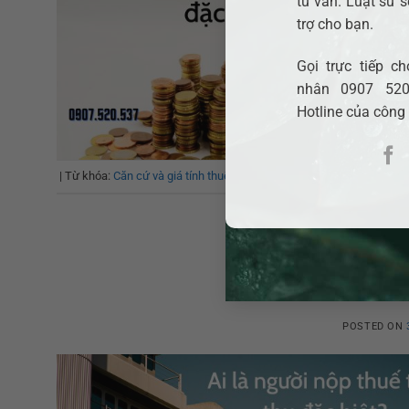
tư vấn. Luật sư s
trợ cho bạn.
Gọi trực tiếp 
nhân 0907 520
Hotline của công
|
Từ khóa:
Căn cứ và giá tính thuế tiêu thụ đặc biệt là gì?
T
Ai là người n
POSTED ON