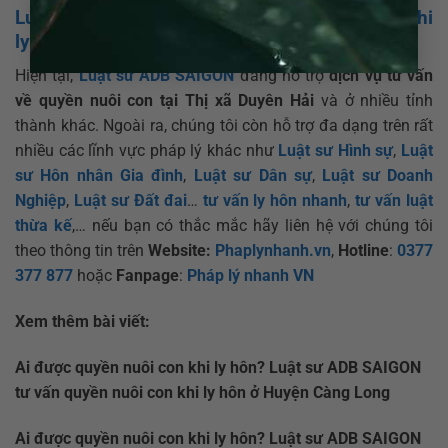
Luật sư ADB SAIGON tư vấn quyền nuôi con khi
ly hôn ở Thị xã Duyên Hải
Hiện tại,
Luật sư ADB SAIGON
đang hỗ trợ
dịch vụ tư vấn
về quyền nuôi con tại Thị xã Duyên Hải
và ở nhiều tỉnh
thành khác. Ngoài ra, chúng tôi còn hỗ trợ đa dạng trên rất
nhiều các lĩnh vực pháp lý khác như
Luật sư Hình sự
,
Luật
sư Hôn nhân Gia đình
,
Luật sư Dân sự
,
Luật sư Doanh
Nghiệp
,
Luật sư Đất đai
…
tư vấn ly hôn nhanh
,
tư vấn luật
thừa kế
,… nếu bạn có thắc mắc hãy liên hệ với chúng tôi
theo thông tin trên
Website:
Phaplynhanh.vn
,
Hotline
:
0377
377 877
hoặc
Fanpage
:
Pháp lý nhanh VN
Xem thêm bài viết:
Ai được quyền nuôi con khi ly hôn? Luật sư ADB SAIGON
tư vấn quyền nuôi con khi ly hôn ở Huyện Càng Long
Ai được quyền nuôi con khi ly hôn? Luật sư ADB SAIGON