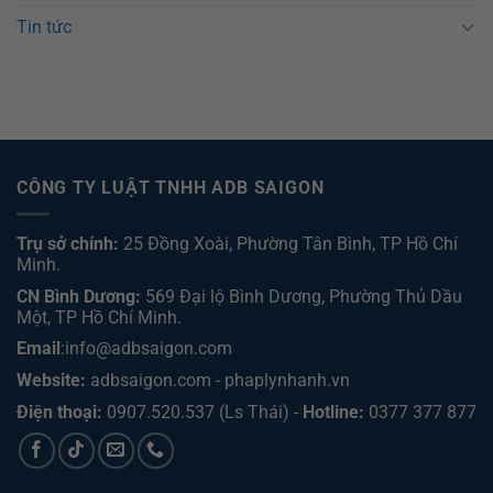
Tin tức
CÔNG TY LUẬT TNHH ADB SAIGON
Trụ sở chính:
25 Đồng Xoài, Phường Tân Bình, TP Hồ Chí
Minh.
CN Bình Dương:
569 Đại lộ Bình Dương, Phường Thủ Dầu
Một, TP Hồ Chí Minh
.
Email
:info@adbsaigon.com
Website:
adbsaigon.com
-
phaplynhanh.vn
Điện thoại:
0907.520.537
(Ls Thái) -
Hotline:
0377 377 877