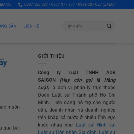
 EMAIL
0907 520 537 - 0377 377 877 - 0369 027 027 (ZALO)
ỘNG SẢN
LIÊN HỆ
GIỚI THIỆU
ấy
Công ty Luật TNHH ADB
SAIGON
(Hay còn gọi là Hãng
Luật)
là đơn vị pháp lý trực thuộc
Đoàn Luật sư Thành phố Hồ Chí
Minh. Hiện đang hỗ trợ cho người
 nào muốn
dân, doanh nhân và doanh nghiệp
trên khắp cả nước ở nhiều lĩnh vực
khác nhau như
Luật sư Hình sự
,
u qua bài
Luật sư Hôn nhân Gia đình
,
Luật sư