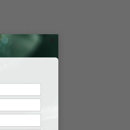
×
p ứng đầy
phép kinh
thành lập