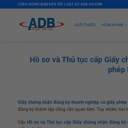
Skip
CHÀO MỪNG BẠN ĐẾN VỚI LUẬT SƯ ADB SAIGON
to
content
GIỚI THIỆU
HÔN NHÂN
Hồ sơ và Thủ tục cấp Giấy 
phép 
Giấy chứng nhận đăng ký doanh nghiệp
và
giấy phép
đăng ký thành lập cũng cần quan tâm. Tuy nhiên, hai lo
Vậy
Hồ sơ và Thủ tục cấp Giấy chứng nhận đăng ký 