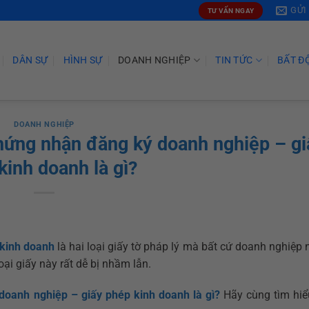
GỬI
TƯ VẤN NGAY
DÂN SỰ
HÌNH SỰ
DOANH NGHIỆP
TIN TỨC
BẤT Đ
DOANH NGHIỆP
chứng nhận đăng ký doanh nghiệp – gi
kinh doanh là gì?
 kinh doanh
là hai loại giấy tờ pháp lý mà bất cứ doanh nghiệp
ại giấy này rất dễ bị nhầm lẫn.
doanh nghiệp – giấy phép kinh doanh là gì?
Hãy cùng tìm hiể