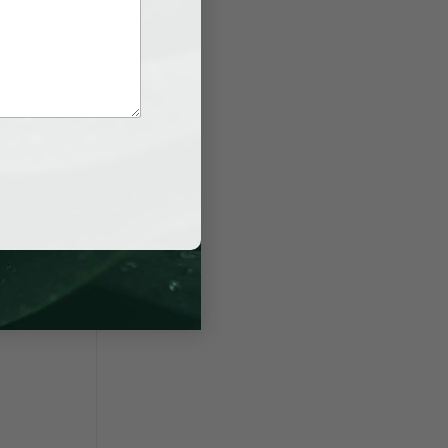
khác nhau
ấn ly hôn
 Website,