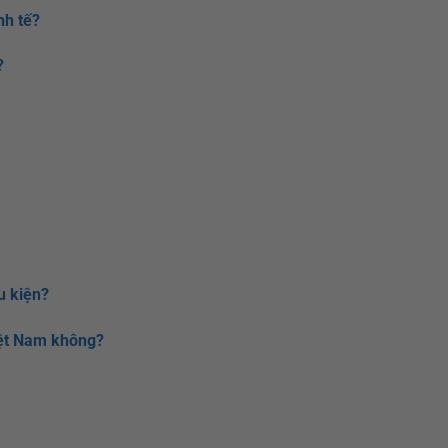
nh tế?
?
u kiện?
iệt Nam không?