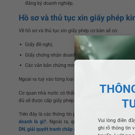
đăng ký doanh nghiệp.
Hồ sơ và thủ tục xin giấy phép k
Về hồ sơ và thủ tục xin giấy phép cơ bản sẽ có:
Giấy đề nghị;
Giấy chứng nhận doanh nghiệp bản sao;
Các văn bản chứng minh đáp ứng đủ điều kiện kinh
Ngoài ra tuỳ vào từng loại giấy cụ thể mà có các tài l
THÔNG
Cơ quan nhà nước có thẩm quyền sẽ tiến hành thẩm đị
T
đủ sẽ được cấp giấy phép kinh doanh.
Trên đây là các thông tin pháp luật phổ biến về
Hồ sơ 
Vui lòng điền đầy
doanh là gì?
.
Ngoài ra, quý khách hàng còn các vấn
ghi rõ thông tin 
DN
,
giải quyết tranh chấp nội bộ
,
hợp đồng kinh tế
… xi