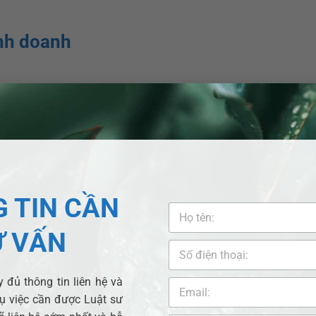
inh doanh
 doanh;
iệu, văn bản đi kèm khác nhau.
 TIN CẦN
nh, kiểm tra các điều kiện. Nếu hồ sơ và điều kiện thực tế đá
Ư VẤN
và Thủ tục cấp Giấy chứng nhận đăng ký doanh nghiệp – giấy 
 đủ thông tin liên hệ và
 đề pháp luật nào cần hỗ trợ tư vấn liên quan đến
đăng ký 
vụ việc cần được Luật sư
n vui lòng liên hệ
Pháp lý nhanh
.