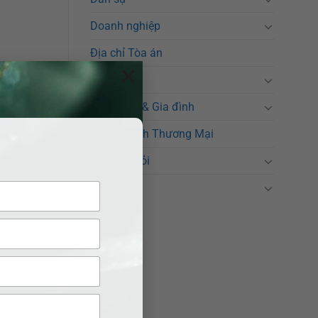
Doanh nghiệp
Địa chỉ Tòa án
×
Hình sự
Hôn nhân & Gia đình
Kinh Doanh Thương Mại
hưa thanh
người lao
Luật sư giỏi
Tin tức
 chia phải
 thể được