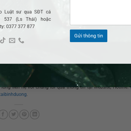
 đến vận mệnh của doanh nghiệp, cho nên việc đưa ra quyết 
cao nhất trong công ty trách nhiệm hữu hạn và công ty cổ p
cho Luật sư qua SĐT cá
hủ nợ, người lao động biết theo quy định pháp luật về trình tự, 
 537 (Ls Thái) hoặc
 ty: 0377 377 877
Gửi thông tin
ng mắc pháp lý liên quan, hãy tìm đến sự hỗ trợ từ các chuyên
 được bảo vệ và tối ưu hóa trong mọi khía cạnh.
ến thức với các bạn. Hẹn gặp lại ở các bài viết tiếp theo!
nh nhân và doanh nghiệp trên khắp cả nước ở nhiều lĩnh vực 
uật sư Dân sự
,
Luật sư Doanh Nghiệp
,
Luật sư Đất đai
…
tư v
i lòng liên hệ với chúng tôi qua thông tin tại Website, Hotline:
taibinhduong
.