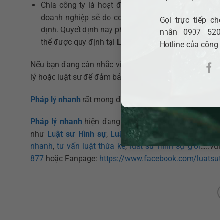
Chia công ty là hoạt động quan trọng ảnh hưởng
doanh nghiệp sẽ do cơ quan có quyền quyết định 
Gọi trực tiếp 
định. Quyết định này phải được gửi đến tất cả các c
nhân 0907 520
thể được quy định tại
Luật doanh nghiệp năm 2020
Hotline của công
Nếu bạn đang cân nhắc việc chia công ty hoặc gặp vướ
lý hoặc luật sư để đảm bảo rằng doanh nghiệp của bạn
Pháp lý nhanh
rất mong được kết nối và chia sẻ thêm ki
Pháp lý nhanh
hiện đang hỗ trợ cho người dân, doa
như
Luật sư Hình sự
,
Luật sư Hôn nhân Gia đình
,
L
nhanh
,
tư vấn luật thừa kế
,
luật sư Hình sự giỏi
…..vu
877
hoặc Fanpage:
https://www.facebook.com/luatsu