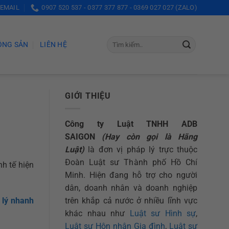
 EMAIL
0907 520 537 - 0377 377 877 - 0369 027 027 (ZALO)
ỘNG SẢN
LIÊN HỆ
GIỚI THIỆU
Công ty Luật TNHH ADB
SAIGON
(Hay còn gọi là Hãng
Luật)
là đơn vị pháp lý trực thuộc
Đoàn Luật sư Thành phố Hồ Chí
h tế hiện
Minh. Hiện đang hỗ trợ cho người
dân, doanh nhân và doanh nghiệp
trên khắp cả nước ở nhiều lĩnh vực
 lý nhanh
khác nhau như
Luật sư Hình sự
,
Luật sư Hôn nhân Gia đình
,
Luật sư