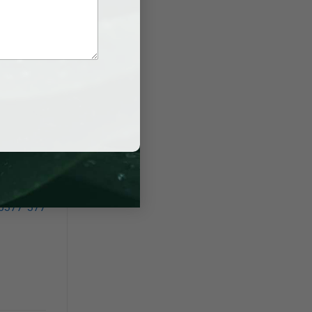
định chia
hần quyết
thủ tục cụ
 gia pháp
khác nhau
ấn ly hôn
0377 377