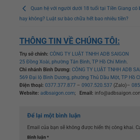
Quan hệ với người dưới 18 tuổi tại Tiền Giang có b
hay không? Luật sư bào chữa hết bao nhiêu tiền?
THÔNG TIN VỀ CHÚNG TÔI:
Trụ sở chính:
CÔNG TY LUẬT TNHH ADB SAIGON
25 Đồng Xoài, phường Tân Bình, TP Hồ Chí Minh
.
Chi nhánh Bình Dương:
CÔNG TY LUẬT TNHH ADB SA
569 Đại lộ Bình Dương, phường Thủ Dầu Một, TP Hồ C
Điện thoại:
0377.377.877
–
0907.520.537
(Zalo)–
085
Website:
adbsaigon.com
;
Email:
info@adbsaigon.co
Để lại một bình luận
Email của bạn sẽ không được hiển thị công khai.
C
Bình luận
*