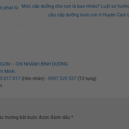
Mức cấp dưỡng cho con là bao nhiêu? Luật sư hướn
ị phạt tù
cầu cấp dưỡng nuôi con ở Huyện Cam
IGON – CHI NHÁNH BÌNH DƯƠNG
hí Minh
.
5.017.017
(Hôn nhân) -
0907 520 537
(Tố tụng)
m
ác trường bắt buộc được đánh dấu
*