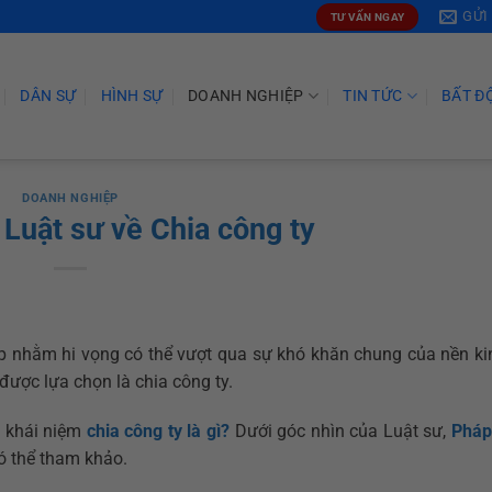
GỬI
TƯ VẤN NGAY
DÂN SỰ
HÌNH SỰ
DOANH NGHIỆP
TIN TỨC
BẤT Đ
DOANH NGHIỆP
 Luật sư về Chia công ty
p nhằm hi vọng có thể vượt qua sự khó khăn chung của nền kin
được lựa chọn là chia công ty.
 khái niệm
chia công ty là gì?
Dưới góc nhìn của Luật sư,
Pháp
ó thể tham khảo.