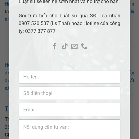
Luật sư sẽ liên hệ sớm nhất và hỗ trợ cho bạn.
Hình sự giỏi
…..vui lòng liên hệ với chúng tôi qua thông tin
tại Website, Hotline:
0907520537
hoặc Fanpage:
Pháp lý
Gọi trực tiếp cho Luật sư qua SĐT cá nhân
nhanh.VN
0907 520 537 (Ls Thái) hoặc Hotline của công
ty: 0377 377 877
Hợp đồng kinh doanh bất
động sản là gì? Các loại hợp
Những trường hợp bị thu hồi
đồng kinh doanh bất động
đất và đền bù đất
sản
THÔNG TIN VỀ CHÚNG TÔI:
Trụ sở chính:
CÔNG TY LUẬT TNHH ADB SAIGON
25 Đồng Xoài, phường Tân Bình, TP Hồ Chí Minh
.
Chi nhánh Bình Dương:
CÔNG TY LUẬT TNHH ADB