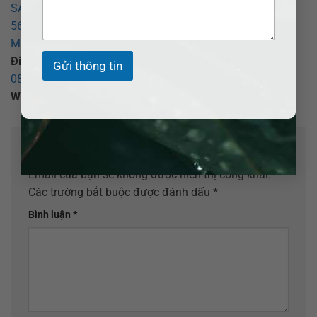
SAIGON – CHI NHÁNH BÌNH DƯƠNG
569 Đại lộ Bình Dương, phường Thủ Dầu Một, TP Hồ Chí
Minh
.
Điện thoại:
0377.377.877
–
0907.520.537
(Zalo)–
Gửi thông tin
0855.017.017
(Hôn nhân) -
0907 520 537
(Tố tụng)
Website:
adbsaigon.com
;
Email:
info@adbsaigon.com
Để lại một bình luận
Email của bạn sẽ không được hiển thị công khai.
Các trường bắt buộc được đánh dấu
*
Bình luận
*