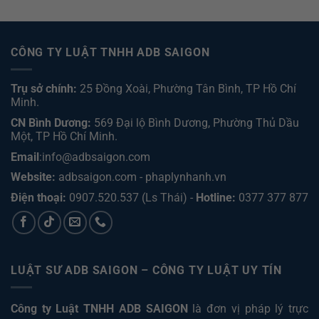
CÔNG TY LUẬT TNHH ADB SAIGON
Trụ sở chính:
25 Đồng Xoài, Phường Tân Bình, TP Hồ Chí
Minh.
CN Bình Dương:
569 Đại lộ Bình Dương, Phường Thủ Dầu
Một, TP Hồ Chí Minh
.
Email
:info@adbsaigon.com
Website:
adbsaigon.com
-
phaplynhanh.vn
Điện thoại:
0907.520.537
(Ls Thái) -
Hotline:
0377 377 877
LUẬT SƯ ADB SAIGON – CÔNG TY LUẬT UY TÍN
Công ty Luật TNHH ADB SAIGON
là đơn vị pháp lý trực