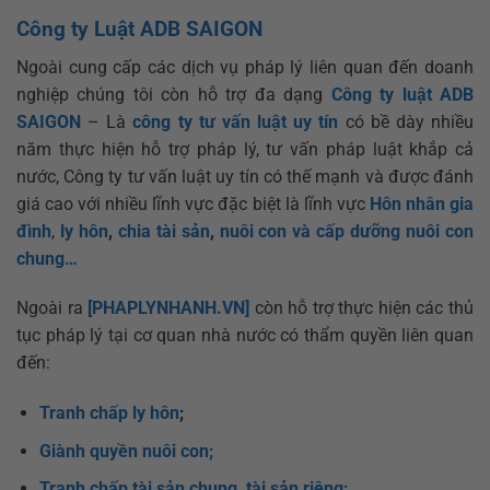
Công ty Luật ADB SAIGON
Ngoài cung cấp các dịch vụ pháp lý liên quan đến doanh
nghiệp chúng tôi còn hỗ trợ đa dạng
Công ty luật ADB
SAIGON
– Là
công ty tư vấn luật uy tín
có bề dày nhiều
năm thực hiện hỗ trợ pháp lý, tư vấn pháp luật khắp cả
nước, Công ty tư vấn luật uy tín có thế mạnh và được đánh
giá cao với nhiều lĩnh vực đặc biệt là lĩnh vực
Hôn nhân gia
đình
,
ly hôn
,
chia tài sản
,
nuôi con và cấp dưỡng nuôi con
chung…
Ngoài ra
[PHAPLYNHANH.VN]
còn hỗ trợ thực hiện các thủ
tục pháp lý tại cơ quan nhà nước có thẩm quyền liên quan
đến:
Tranh chấp ly hôn
;
Giành quyền nuôi con;
Tranh chấp tài sản chung, tài sản riêng;