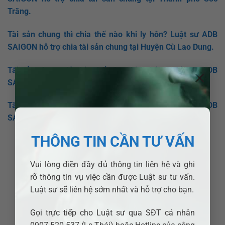
Trăng.
Tài sản chung thì chia thế nào khi ly hôn? Luật sư ADB
SAIGON hỗ trợ chia tài sản chung tại Huyện Cù Lao Dung.
Tài sản chung thì chia thế nào khi ly hôn? Luật sư ADB
×
SAIGON hỗ trợ chia tài sản chung tại Huyện Long Phú.
Tài sản chung thì chia thế nào khi ly hôn? Luật sư ADB
SAIGON hỗ trợ chia tài sản chung tại Huyện Mỹ Tú
.
THÔNG TIN CẦN TƯ VẤN
Vui lòng điền đầy đủ thông tin liên hệ và ghi
rõ thông tin vụ việc cần được Luật sư tư vấn.
Luật sư sẽ liên hệ sớm nhất và hỗ trợ cho bạn.
Gọi trực tiếp cho Luật sư qua SĐT cá nhân