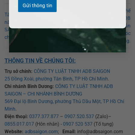
Gửi thông tin
Tài sản chung thì chia thế
Tài sản chung thì chia thế
nào khi ly hôn? Luật sư ADB
nào khi ly hôn? Luật sư ADB
SAIGON hỗ trợ chia tài sản
SAIGON hỗ trợ chia tài sản
chung tại Thành phố Sóc
chung tại Thị xã Ngã Năm.
Trăng.
THÔNG TIN VỀ CHÚNG TÔI:
Trụ sở chính:
CÔNG TY LUẬT TNHH ADB SAIGON
25 Đồng Xoài, phường Tân Bình, TP Hồ Chí Minh
.
Chi nhánh Bình Dương:
CÔNG TY LUẬT TNHH ADB
SAIGON – CHI NHÁNH BÌNH DƯƠNG
569 Đại lộ Bình Dương, phường Thủ Dầu Một, TP Hồ Chí
Minh
.
Điện thoại:
0377.377.877
–
0907.520.537
(Zalo)–
0855.017.017
(Hôn nhân) -
0907 520 537
(Tố tụng)
Website:
adbsaigon.com
;
Email:
info@adbsaigon.com