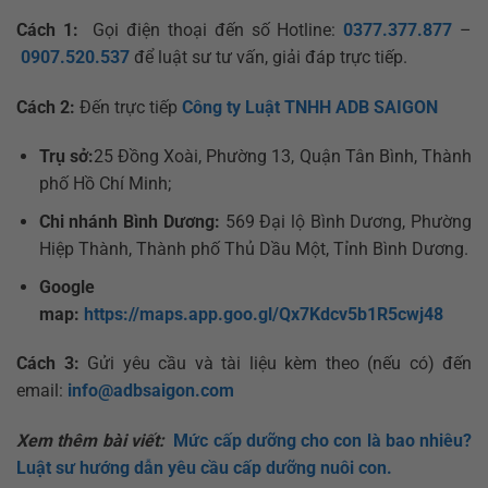
Cách 1:
Gọi điện thoại đến số Hotline:
0377.377.877
–
0907.520.537
để luật sư tư vấn, giải đáp trực tiếp.
Cách 2:
Đến trực tiếp
Công ty Luật TNHH ADB SAIGON
Trụ sở:
25 Đồng Xoài, Phường 13, Quận Tân Bình, Thành
phố Hồ Chí Minh;
Chi nhánh Bình Dương:
569 Đại lộ Bình Dương, Phường
Hiệp Thành, Thành phố Thủ Dầu Một, Tỉnh Bình Dương.
Google
map:
https://maps.app.goo.gl/Qx7Kdcv5b1R5cwj48
Cách 3:
Gửi yêu cầu và tài liệu kèm theo (nếu có) đến
email:
info@adbsaigon.com
Xem thêm bài viết:
Mức cấp dưỡng cho con là bao nhiêu?
Luật sư hướng dẫn yêu cầu cấp dưỡng nuôi con.