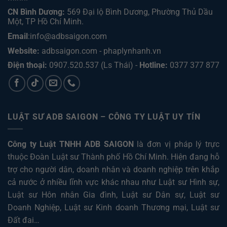
CN Bình Dương:
569 Đại lộ Bình Dương, Phường Thủ Dầu
Một, TP Hồ Chí Minh
.
Email
:info@adbsaigon.com
Website:
adbsaigon.com
-
phaplynhanh.vn
Điện thoại:
0907.520.537
(Ls Thái) -
Hotline:
0377 377 877
LUẬT SƯ ADB SAIGON – CÔNG TY LUẬT UY TÍN
Công ty Luật TNHH ADB SAIGON
là đơn vị pháp lý trực
thuộc Đoàn Luật sư Thành phố Hồ Chí Minh. Hiện đang hỗ
trợ cho người dân, doanh nhân và doanh nghiệp trên khắp
cả nước ở nhiều lĩnh vực khác nhau như
Luật sư Hình sự
,
Luật sư Hôn nhân Gia đình
,
Luật sư Dân sự
,
Luật sư
Doanh Nghiệp
,
Luật sư Kinh doanh Thương mại
,
Luật sư
Đất đai
…