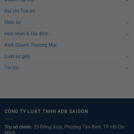
Địa chỉ Tòa án
Hình sự
Hôn nhân & Gia đình
Kinh Doanh Thương Mại
Luật sư giỏi
Tin tức
CÔNG TY LUẬT TNHH ADB SAIGON
Trụ sở chính:
25 Đồng Xoài, Phường Tân Bình, TP Hồ Chí
Minh.