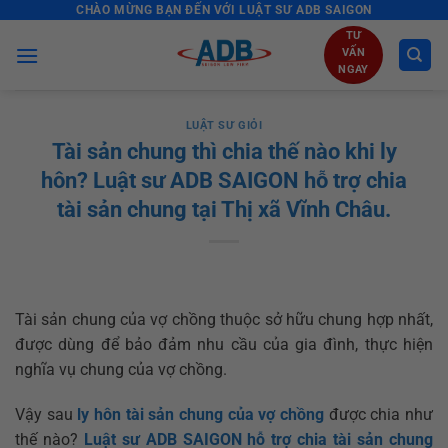
CHÀO MỪNG BẠN ĐẾN VỚI LUẬT SƯ ADB SAIGON
Skip
to
TƯ
VẤN
content
NGAY
LUẬT SƯ GIỎI
Tài sản chung thì chia thế nào khi ly
hôn? Luật sư ADB SAIGON hỗ trợ chia
tài sản chung tại Thị xã Vĩnh Châu.
Tài sản chung của vợ chồng thuộc sở hữu chung hợp nhất,
được dùng để bảo đảm nhu cầu của gia đình, thực hiện
nghĩa vụ chung của vợ chồng.
Vậy sau
ly hôn
tài sản chung của vợ chồng
được chia như
thế nào?
Luật sư ADB SAIGON hỗ trợ chia tài sản chung