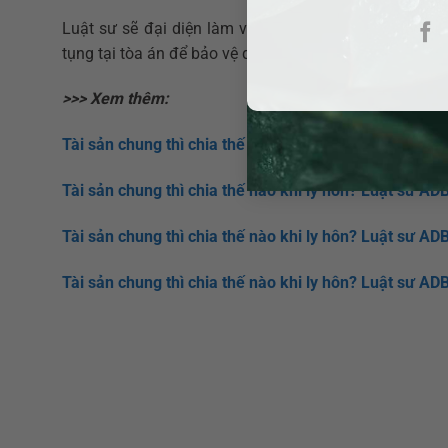
Luật sư sẽ đại diện làm việc với cá nhân, tổ chức, 
tụng tại tòa án để bảo vệ quyền và lợi ích hợp pháp c
>>> Xem thêm:
Tài sản chung thì chia thế nào khi ly hôn? Luật sư ADB
Tài sản chung thì chia thế nào khi ly hôn? Luật sư AD
Tài sản chung thì chia thế nào khi ly hôn? Luật sư AD
Tài sản chung thì chia thế nào khi ly hôn? Luật sư AD