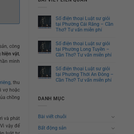
Số điện thoại Luật sư giỏi
tại Phường Cái Răng – Cần
Thơ? Tư vấn miễn phí
Số điện thoại Luật sư giỏi
sản, công
tại Phường Long Tuyền –
 hiện vật
,
Cần Thơ? Tư vấn miễn phí
 phần mình
Số điện thoại Luật sư giỏi
tại Phường Thới An Đông –
Cần Thơ? Tư vấn miễn phí
 riêng
, thu
ời vợ hoặc
của chồng
DANH MỤC
Bài viết chuỗi
rì và phát
 Vì vậy để
Bất động sản
p luật tư