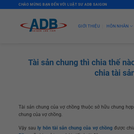
Skip
CHÀO MỪNG BẠN ĐẾN VỚI LUẬT SƯ ADB SAIGON
to
content
GIỚI THIỆU
HÔN NHÂN
Tài sản chung thì chia thế n
chia tài s
Tài sản chung của vợ chồng thuộc sở hữu chung hợp 
chung của vợ chồng.
Vậy sau
ly hôn
tài sản chung của vợ chồng
được chi