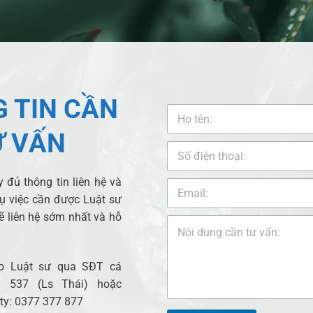
oanh nghiệp chúng tôi còn hỗ trợ đa dạng
Công ty luật ADB
hiện hỗ trợ pháp lý, tư vấn pháp luật khắp cả nước, Công ty t
 vực đặc biệt là lĩnh vực
Hôn nhân gia đình
,
ly hôn
,
chia tài sản
 TIN CẦN
c thủ tục pháp lý tại cơ quan nhà nước có thẩm quyền liên quan 
Ư VẤN
 đủ thông tin liên hệ và
vụ việc cần được Luật sư
ẽ liên hệ sớm nhất và hỗ
cho Luật sư qua SĐT cá
 537 (Ls Thái) hoặc
 ty: 0377 377 877