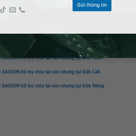
Gửi thông tin
cơ quan nhà nước liên quan đến các vấn đề về pháp luật; Tham 
ho khách hàng.
 SAIGON hỗ trợ chia tài sản chung tại Gia Lai.
B SAIGON hỗ trợ chia tài sản chung tại Kon Tum.
B SAIGON hỗ trợ chia tài sản chung tại Đắk Lắk.
B SAIGON hỗ trợ chia tài sản chung tại Đắk Nông.