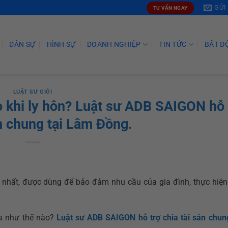
GỬI
TƯ VẤN NGAY
DÂN SỰ
HÌNH SỰ
DOANH NGHIỆP
TIN TỨC
BẤT Đ
LUẬT SƯ GIỎI
ào khi ly hôn? Luật sư ADB SAIGON hỗ 
ản chung tại Lâm Đồng.
nhất, được dùng để bảo đảm nhu cầu của gia đình, thực hiện
a như thế nào?
Luật sư ADB SAIGON hỗ trợ chia tài sản chun