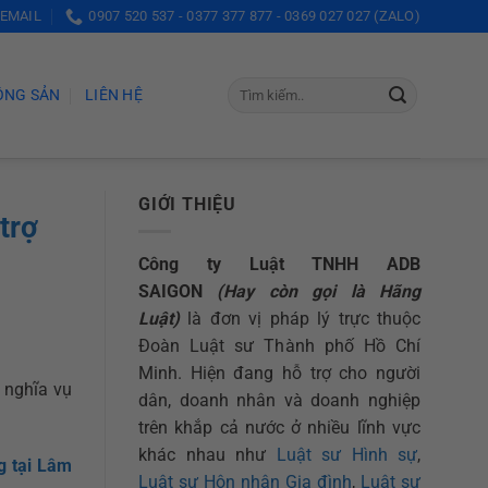
 EMAIL
0907 520 537 - 0377 377 877 - 0369 027 027 (ZALO)
ỘNG SẢN
LIÊN HỆ
GIỚI THIỆU
trợ
Công ty Luật TNHH ADB
SAIGON
(Hay còn gọi là Hãng
Luật)
là đơn vị pháp lý trực thuộc
Đoàn Luật sư Thành phố Hồ Chí
Minh. Hiện đang hỗ trợ cho người
 nghĩa vụ
dân, doanh nhân và doanh nghiệp
trên khắp cả nước ở nhiều lĩnh vực
khác nhau như
Luật sư Hình sự
,
g tại Lâm
Luật sư Hôn nhân Gia đình
,
Luật sư