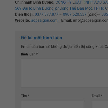
Chi nhánh Bình Dương:
CÔNG TY LUẬT TNHH ADB SA
569 Đại lộ Bình Dương, phường Thủ Dầu Một, TP Hồ C
Điện thoại:
0377.377.877
–
0907.520.537
(Zalo)–
085
Website:
adbsaigon.com
;
Email:
info@adbsaigon.co
Để lại một bình luận
Email của bạn sẽ không được hiển thị công khai.
C
Bình luận
*
Tên
*
Email
*