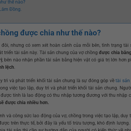
như thế nào?
 Lâm Đồng.
 chồng được chia như thế nào?
đôi, nhưng có xem xét hoàn cảnh của mỗi bên, tình trạng tài 
át triển tài sản này. Tài sản chung của vợ chồng
được chia bằng
ị
; bên nào nhận phần tài sản bằng hiện vật có giá trị lớn hơn
nh lệch
.
 trì và phát triển khối tài sản chung là sự đóng góp về
tài sản
ng việc tạo lập, duy trì và phát triển khối tài sản chung. Ngư
được tính là lao động có thu nhập tương đương với thu nhập 
sẽ được chia nhiều hơn.
h và công sức lao động của vợ, chồng trong việc tạo lập, duy t
ược trên thực tế, bởi đây là yếu tố trừu tượng, khó định lượng.
ia tài sản thì cần sự hướng dẫn của người có kiến thức về phá