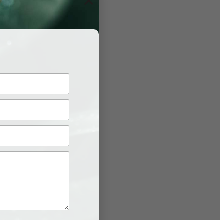
×
 SAIGON
–
ư vấn luật
,
nuôi con
đến: