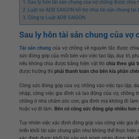
Sau ly hôn tài sản chung của vợ chồng được chia 
Luật sư ADB SAIGON hỗ trợ chia tài sản chung tại
Công ty Luật ADB SAIGON
Sau ly hôn tài sản chung của vợ
Tài sản chung
của vợ chồng về nguyên tắc được chia 
sức đóng góp của mỗi bên vào việc tạo lập, duy trì, ph
nếu không chia được bằng hiện vật thì
chia theo giá tr
được hưởng thì
phải thanh toán cho bên kia phần chê
Công sức đóng góp của vợ, chồng vào việc tạo lập, duy
nhập, công việc gia đình và lao động của vợ, chồng tro
chồng ở nhà chăm sóc con, gia đình mà không đi làm 
hoặc vợ đi làm.
Bên có công sức đóng góp nhiều hơn 
Tuy nhiên việc xác định đóng góp vào công việc gia đìn
triển khối tài sản chung gần như không thể thực hiện đ
xác định được khối tài sản mà mình nhận được khi ch