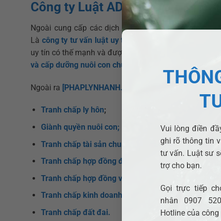
Công ty Luật ADB SAIGON
Ngoài cung cấp các dịch vụ pháp lý liên quan đến d
Là
công ty tư vấn luật uy tín
có bề dày nhiều năm thực 
uy tín có thế mạnh và được đánh giá cao với nhiều lĩnh
và cấp dưỡng nuôi con chung…
THÔNG
Ngoài ra
[PHAPLYNHANH.VN]
còn hỗ trợ thực hiện cá
T
Tranh chấp ly hôn
;
Giành quyền nuôi con;
Vui lòng điền đầy
ghi rõ thông tin 
Tranh chấp tài sản chung, tài sản riêng;
tư vấn. Luật sư s
Tranh chấp hợp đồng đặt cọc;
trợ cho bạn.
Tranh chấp hợp đồng vay;
Gọi trực tiếp 
Tranh chấp kinh doanh thương mại;
nhân 0907 520
Tranh chấp đất đai.
Hotline của công