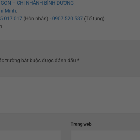
IGON – CHI NHÁNH BÌNH DƯƠNG
hí Minh
.
5.017.017
(Hôn nhân) -
0907 520 537
(Tố tụng)
m
ác trường bắt buộc được đánh dấu
*
Trang web