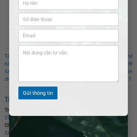
Tài sản chung thì chia thế
Tài sản chung thì chia thế
nào khi ly hôn? Luật sư ADB
nào khi ly hôn? Luật sư ADB
SAIGON hỗ trợ chia tài sản
SAIGON hỗ trợ chia tài sản
chung tại Huyện Hóc Môn.
chung tại Quận 1.
Gửi thông tin
THÔNG TIN VỀ CHÚNG TÔI:
Trụ sở chính:
CÔNG TY LUẬT TNHH ADB SAIGON
25 Đồng Xoài, phường Tân Bình, TP Hồ Chí Minh
.
Chi nhánh Bình Dương:
CÔNG TY LUẬT TNHH ADB
SAIGON – CHI NHÁNH BÌNH DƯƠNG