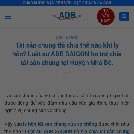
CHÀO MỪNG BẠN ĐẾN VỚI LUẬT SƯ ADB SAIGON
Skip
to
TƯ
VẤN
content
NGAY
LUẬT SƯ GIỎI
Tài sản chung thì chia thế nào khi ly
hôn? Luật sư ADB SAIGON hỗ trợ chia
tài sản chung tại Huyện Nhà Bè.
Tài sản chung của vợ chồng thuộc sở hữu chung hợp nhất,
được dùng để bảo đảm nhu cầu của gia đình, thực hiện
nghĩa vụ chung của vợ chồng.
Vậy sau
ly hôn
tài sản chung của vợ chồng
được chia như
thế nào?
Luật sư ADB SAIGON hỗ trợ chia tài sản chung