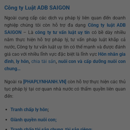
Công ty Luật ADB SAIGON
Ngoài cung cấp các dịch vụ pháp lý liên quan đến doanh
nghiệp chúng tôi còn hỗ trợ đa dạng
Công ty luật ADB
SAIGON
– Là
công ty tư vấn luật uy tín
có bề dày nhiều
năm thực hiện hỗ trợ pháp lý, tư vấn pháp luật khắp cả
nước, Công ty tư vấn luật uy tín có thế mạnh và được đánh
giá cao với nhiều lĩnh vực đặc biệt là lĩnh vực
Hôn nhân gia
đình
,
ly hôn
,
chia tài sản
,
nuôi con và cấp dưỡng nuôi con
chung…
Ngoài ra
[PHAPLYNHANH.VN]
còn hỗ trợ thực hiện các thủ
tục pháp lý tại cơ quan nhà nước có thẩm quyền liên quan
đến:
Tranh chấp ly hôn
;
Giành quyền nuôi con;
Tranh chấp tài sản chung, tài sản riêng;