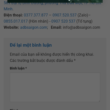
569 Đại lộ Bình Dương, phường Thủ Dầu Một, TP Hồ Chí
Minh
.
Điện thoại:
0377.377.877
–
0907.520.537
(Zalo)–
0855.017.017
(Hôn nhân) -
0907 520 537
(Tố tụng)
Website:
adbsaigon.com
;
Email:
info@adbsaigon.com
Để lại một bình luận
Email của bạn sẽ không được hiển thị công khai.
Các trường bắt buộc được đánh dấu
*
Bình luận
*