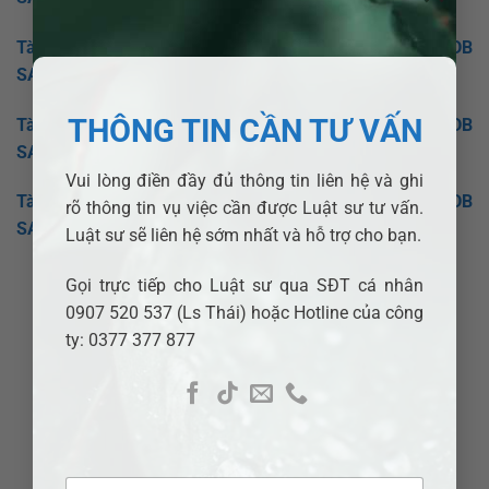
Tài sản chung thì chia thế nào khi ly hôn? Luật sư ADB
SAIGON hỗ trợ chia tài sản chung tại Quận 4.
THÔNG TIN CẦN TƯ VẤN
Tài sản chung thì chia thế nào khi ly hôn? Luật sư ADB
SAIGON hỗ trợ chia tài sản chung tại Quận 5.
Vui lòng điền đầy đủ thông tin liên hệ và ghi
Tài sản chung thì chia thế nào khi ly hôn? Luật sư ADB
rõ thông tin vụ việc cần được Luật sư tư vấn.
SAIGON hỗ trợ chia tài sản chung tại Quận 1.
Luật sư sẽ liên hệ sớm nhất và hỗ trợ cho bạn.
Gọi trực tiếp cho Luật sư qua SĐT cá nhân
0907 520 537 (Ls Thái) hoặc Hotline của công
ty: 0377 377 877