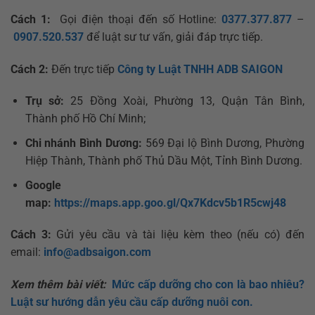
Cách 1:
Gọi điện thoại đến số Hotline:
0377.377.877
–
0907.520.537
để luật sư tư vấn, giải đáp trực tiếp.
Cách 2:
Đến trực tiếp
Công ty Luật TNHH ADB SAIGON
Trụ sở:
25 Đồng Xoài, Phường 13, Quận Tân Bình,
Thành phố Hồ Chí Minh;
Chi nhánh Bình Dương:
569 Đại lộ Bình Dương, Phường
Hiệp Thành, Thành phố Thủ Dầu Một, Tỉnh Bình Dương.
Google
map:
https://maps.app.goo.gl/Qx7Kdcv5b1R5cwj48
Cách 3:
Gửi yêu cầu và tài liệu kèm theo (nếu có) đến
email:
info@adbsaigon.com
Xem thêm bài viết:
Mức cấp dưỡng cho con là bao nhiêu?
Luật sư hướng dẫn yêu cầu cấp dưỡng nuôi con.