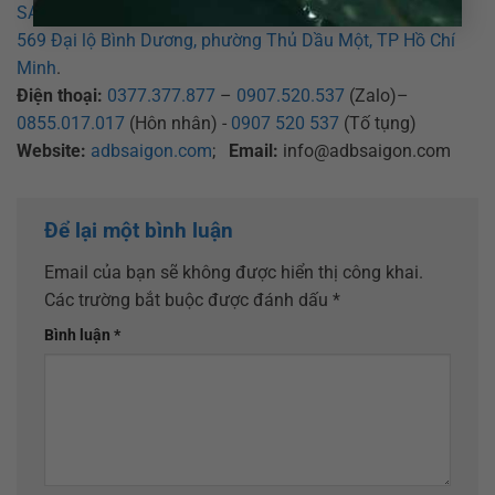
SAIGON – CHI NHÁNH BÌNH DƯƠNG
569 Đại lộ Bình Dương, phường Thủ Dầu Một, TP Hồ Chí
Minh
.
Điện thoại:
0377.377.877
–
0907.520.537
(Zalo)–
0855.017.017
(Hôn nhân) -
0907 520 537
(Tố tụng)
Website:
adbsaigon.com
;
Email:
info@adbsaigon.com
Để lại một bình luận
Email của bạn sẽ không được hiển thị công khai.
Các trường bắt buộc được đánh dấu
*
Bình luận
*