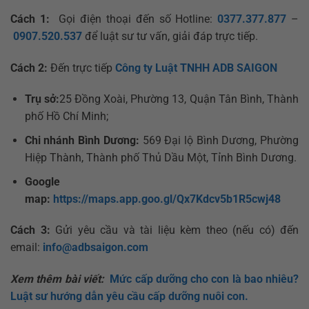
Cách 1:
Gọi điện thoại đến số Hotline:
0377.377.877
–
0907.520.537
để luật sư tư vấn, giải đáp trực tiếp.
Cách 2:
Đến trực tiếp
Công ty Luật TNHH ADB SAIGON
Trụ sở:
25 Đồng Xoài, Phường 13, Quận Tân Bình, Thành
phố Hồ Chí Minh;
Chi nhánh Bình Dương:
569 Đại lộ Bình Dương, Phường
Hiệp Thành, Thành phố Thủ Dầu Một, Tỉnh Bình Dương.
Google
map:
https://maps.app.goo.gl/Qx7Kdcv5b1R5cwj48
Cách 3:
Gửi yêu cầu và tài liệu kèm theo (nếu có) đến
email:
info@adbsaigon.com
Xem thêm bài viết:
Mức cấp dưỡng cho con là bao nhiêu?
Luật sư hướng dẫn yêu cầu cấp dưỡng nuôi con.