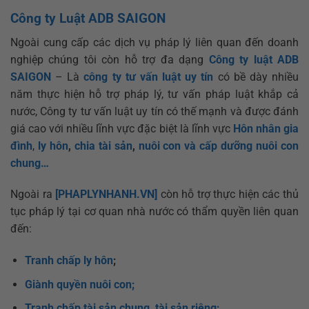
Công ty Luật ADB SAIGON
Ngoài cung cấp các dịch vụ pháp lý liên quan đến doanh
nghiệp chúng tôi còn hỗ trợ đa dạng
Công ty luật ADB
SAIGON
– Là
công ty tư vấn luật uy tín
có bề dày nhiều
năm thực hiện hỗ trợ pháp lý, tư vấn pháp luật khắp cả
nước, Công ty tư vấn luật uy tín có thế mạnh và được đánh
giá cao với nhiều lĩnh vực đặc biệt là lĩnh vực
Hôn nhân gia
đình
,
ly hôn
,
chia tài sản
,
nuôi con và cấp dưỡng nuôi con
chung…
Ngoài ra
[PHAPLYNHANH.VN]
còn hỗ trợ thực hiện các thủ
tục pháp lý tại cơ quan nhà nước có thẩm quyền liên quan
đến:
Tranh chấp ly hôn
;
Giành quyền nuôi con;
Tranh chấp tài sản chung, tài sản riêng;