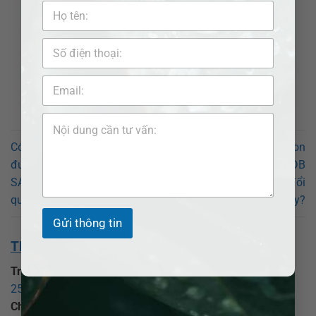
Có thay đổi quyền nuôi con
Có thay đổi quyền nuôi con
được không? Luật sư ADB
được không? Luật sư ADB
SAIGON hướng dẫn thay đổi
SAIGON hướng dẫn thay đổi
quyền nuôi con ở Long Mỹ?
quyền nuôi con ở Ngã Bảy?
Gửi thông tin
THÔNG TIN VỀ CHÚNG TÔI:
Trụ sở chính:
CÔNG TY LUẬT TNHH ADB SAIGON
25 Đồng Xoài, phường Tân Bình, TP Hồ Chí Minh
.
Chi nhánh Bình Dương:
CÔNG TY LUẬT TNHH ADB