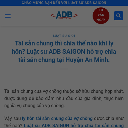
CHÀO MỪNG BẠN ĐẾN VỚI LUẬT SƯ ADB SAIGON
Skip
to
TƯ
VẤN
content
NGAY
LUẬT SƯ GIỎI
Tài sản chung thì chia thế nào khi ly
hôn? Luật sư ADB SAIGON hỗ trợ chia
tài sản chung tại Huyện An Minh.
Tài sản chung của vợ chồng thuộc sở hữu chung hợp nhất,
được dùng để bảo đảm nhu cầu của gia đình, thực hiện
nghĩa vụ chung của vợ chồng.
Vậy sau
ly hôn
tài sản chung của vợ chồng
được chia như
thế nào?
Luật sư ADB SAIGON hỗ trợ chia tài sản chung