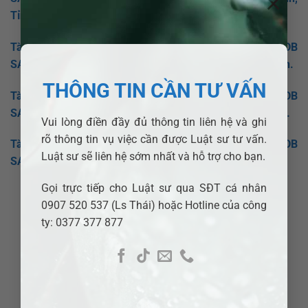
×
Tỉnh Kiên Giang
.
Tài sản chung thì chia thế nào khi ly hôn? Luật sư ADB
SAIGON hỗ trợ chia tài sản chung tại Huyện
Giang Thành
.
THÔNG TIN CẦN TƯ VẤN
Tài sản chung thì chia thế nào khi ly hôn? Luật sư ADB
SAIGON hỗ trợ chia tài sản chung tại Huyện Giồng
Riềng
.
Vui lòng điền đầy đủ thông tin liên hệ và ghi
rõ thông tin vụ việc cần được Luật sư tư vấn.
Tài sản chung thì chia thế nào khi ly hôn? Luật sư ADB
Luật sư sẽ liên hệ sớm nhất và hỗ trợ cho bạn.
SAIGON hỗ trợ chia tài sản chung tại Huyện G
ò Quao
.
Gọi trực tiếp cho Luật sư qua SĐT cá nhân
0907 520 537 (Ls Thái) hoặc Hotline của công
ty: 0377 377 877