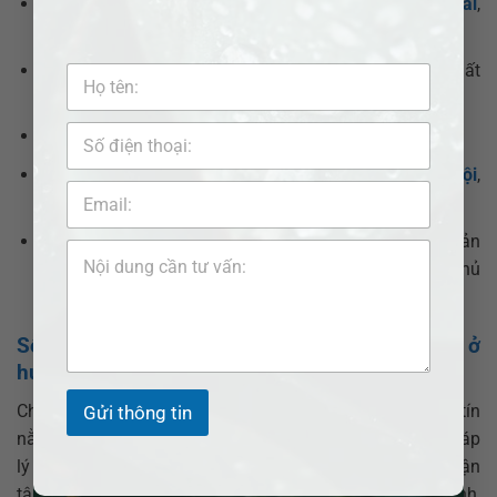
Công ty luật uy tín tư vấn thủ tục hành chính về
đất đai
,
nhà ở,
kinh doanh bất động sản
, xây dựng.
Công ty luật uy tín tư vấn thủ tục hành chính về xuất
nhập khẩu, hải quan.
Công ty luật uy tín tư vấn pháp luật về thuế.
Công ty luật uy tín tư vấn pháp luật về
bảo hiểm xã hội
,
bảo hiểm y tế, kinh doanh bảo hiểm.
Công ty luật uy tín phổ biến kiến thức pháp luật cơ bản
cho đội ngũ lãnh đạo doanh nghiệp và các vị trí chủ
chốt.
Số điện thoại liên hệ Luật sư giỏi về đất đai ở
huyện Tri Tôn
Chúng tôi tự hào là một trong những Công ty Luật có uy tín
Gửi thông tin
nằm ở Top đầu trong năm 2022, 2023 về hoạt động pháp
lý trên nhiều lĩnh vực, với đội ngũ
Luật sư giỏi, uy tín
, tận
tâm với nghề, từ trụ sở chính tại thành phố Hồ Chí Minh,