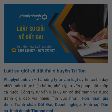
Luật sư giỏi về đất đai ở huyện Tri Tôn
Phaplynhanh.vn
– Là
công ty tư vấn luật uy tín
có bề dày
nhiều năm thực hiện hỗ trợ pháp lý, tư vấn pháp luật khắp
cả nước, Công ty tư vấn luật uy tín có thế mạnh và được
đánh giá cao với nhiều lĩnh vực như:
Hôn nhân gia
đình
,
Tranh chấp Đất Đai
,
Doanh nghiệp
,
Hình sự
,
Dân
sự
,
Kinh doanh Thương mại
…