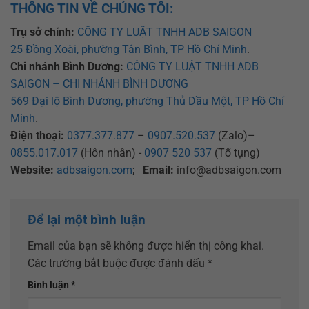
THÔNG TIN VỀ CHÚNG TÔI:
Trụ sở chính:
CÔNG TY LUẬT TNHH ADB SAIGON
25 Đồng Xoài, phường Tân Bình, TP Hồ Chí Minh
.
Chi nhánh Bình Dương:
CÔNG TY LUẬT TNHH ADB
SAIGON – CHI NHÁNH BÌNH DƯƠNG
569 Đại lộ Bình Dương, phường Thủ Dầu Một, TP Hồ Chí
Minh
.
Điện thoại:
0377.377.877
–
0907.520.537
(Zalo)–
0855.017.017
(Hôn nhân) -
0907 520 537
(Tố tụng)
Website:
adbsaigon.com
;
Email:
info@adbsaigon.com
Để lại một bình luận
Email của bạn sẽ không được hiển thị công khai.
Các trường bắt buộc được đánh dấu
*
Bình luận
*