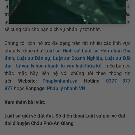
chúng tôi đã có mặt tại khắp mọi nơi trên cả nước để hỗ
trợ và tư vấn cho nhiều đơn vị đang có nhu cầu với nhiều
gói dịch vụ pháp lý khác nhau.
Luật sư ADB SAIGON
tự tin
sẽ cung cấp cho bạn dịch vụ pháp lý tốt nhất.
Chúng tôi còn hỗ trợ đa dạng trên rất nhiều các lĩnh vực
pháp lý khác như
Luật sư Hình sự
,
Luật sư Hôn nhân Gia
đình
,
Luật sư Dân sự
,
Luật sư Doanh Nghiệp
,
Luật sư Đất
đai
…
tư vấn ly hôn nhanh
,
tư vấn luật thừa kế
,… nếu bạn có
thắc mắc hãy liên hệ với chúng tôi theo thông tin
trên
Website:
Phaplynhanh.vn
,
Hotline
:
0377 377
877
hoặc
Fanpage
:
Pháp lý nhanh VN
Xem thêm bài viết:
Luật sư giỏi về đất đai. Số điện thoại Luật sư giỏi về đất
đai ở huyện Châu Phú-An Giang