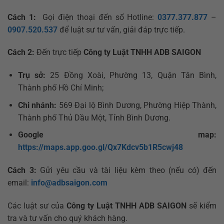
Cách 1:
Gọi điện thoại đến số Hotline:
0377.377.877
–
0907.520.537
để luật sư tư vấn, giải đáp trực tiếp.
Cách 2:
Đến trực tiếp
Công ty Luật TNHH ADB SAIGON
Trụ sở:
25 Đồng Xoài, Phường 13, Quận Tân Bình,
Thành phố Hồ Chí Minh;
Chi nhánh:
569 Đại lộ Bình Dương, Phường Hiệp Thành,
Thành phố Thủ Dầu Một, Tỉnh Bình Dương.
Google map:
https://maps.app.goo.gl/Qx7Kdcv5b1R5cwj48
Cách 3:
Gửi yêu cầu và tài liệu kèm theo (nếu có) đến
email:
info@adbsaigon.com
Các luật sư của
Công ty Luật TNHH ADB SAIGON
sẽ kiểm
tra và tư vấn cho quý khách hàng.