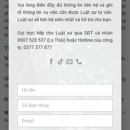
Vui lòng điền đầy đủ thông tin liên hệ và ghi
của các cơ quan này diễn ra
đúng pháp luật
. Pháp luật
rõ thông tin vụ việc cần được Luật sư tư vấn.
phải được mọi người nhận thức và thực hiện thống nhất
Luật sư sẽ liên hệ sớm nhất và hỗ trợ cho bạn.
trên toàn lãnh thổ và tất cả các ngành, pháp luật thống
nhất đòi hỏi mọi người dân trên mọi vùng miền phải có đủ
Gọi trực tiếp cho Luật sư qua SĐT cá nhân
thông tin về pháp luật và nâng cao ý thức pháp luật.
0907 520 537 (Ls Thái) hoặc Hotline của công
ty: 0377 377 877
Thông tin Công ty Luật TNHH ADB SAIGON?
Trụ sở chính:
25 Đồng Xoài, Phường 13, Quận Tân Bình,
Thành Phố Hồ Chí Minh.
Chi nhánh Bình Dương:
569 Đại lộ Bình Dương, Phường
Hiệp Thành, Thành phố Thủ Dầu Một, Tỉnh Bình Dương.
Email:
ceo.adbsaigon@gmail.com
–
info@adbsaigon.com
Website:
adbsaigon.com
– luatbinhduong.net –
luatbinhduong.com