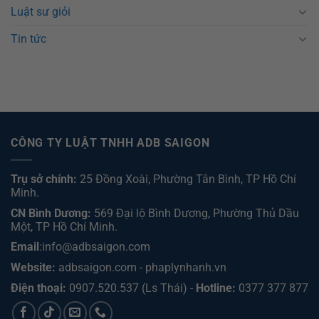
Luật sư giỏi
Tin tức
CÔNG TY LUẬT TNHH ADB SAIGON
Trụ sở chính:
25 Đồng Xoài, Phường Tân Bình, TP Hồ Chí
Minh.
CN Bình Dương:
569 Đại lộ Bình Dương, Phường Thủ Dầu
Một, TP Hồ Chí Minh
.
Email
:info@adbsaigon.com
Website:
adbsaigon.com
-
phaplynhanh.vn
Điện thoại:
0907.520.537
(Ls Thái) -
Hotline:
0377 377 877