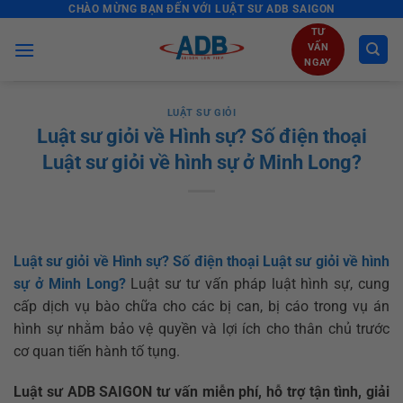
CHÀO MỪNG BẠN ĐẾN VỚI LUẬT SƯ ADB SAIGON
Skip
to
TƯ
VẤN
content
NGAY
LUẬT SƯ GIỎI
Luật sư giỏi về Hình sự? Số điện thoại
Luật sư giỏi về hình sự ở Minh Long?
Luật sư giỏi về Hình sự? Số điện thoại Luật sư giỏi về hình
sự ở Minh Long?
Luật sư tư vấn pháp luật hình sự, cung
cấp dịch vụ bào chữa cho các bị can, bị cáo trong vụ án
hình sự nhằm bảo vệ quyền và lợi ích cho thân chủ trước
cơ quan tiến hành tố tụng.
Luật sư ADB SAIGON tư vấn miễn phí, hỗ trợ tận tình, giải