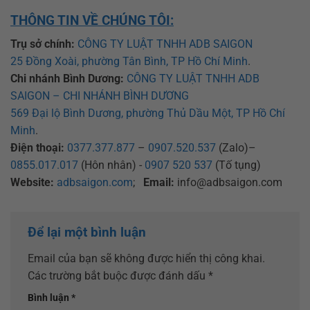
THÔNG TIN VỀ CHÚNG TÔI:
Trụ sở chính:
CÔNG TY LUẬT TNHH ADB SAIGON
25 Đồng Xoài, phường Tân Bình, TP Hồ Chí Minh
.
Chi nhánh Bình Dương:
CÔNG TY LUẬT TNHH ADB
SAIGON – CHI NHÁNH BÌNH DƯƠNG
569 Đại lộ Bình Dương, phường Thủ Dầu Một, TP Hồ Chí
Minh
.
Điện thoại:
0377.377.877
–
0907.520.537
(Zalo)–
0855.017.017
(Hôn nhân) -
0907 520 537
(Tố tụng)
Website:
adbsaigon.com
;
Email:
info@adbsaigon.com
Để lại một bình luận
Email của bạn sẽ không được hiển thị công khai.
Các trường bắt buộc được đánh dấu
*
Bình luận
*