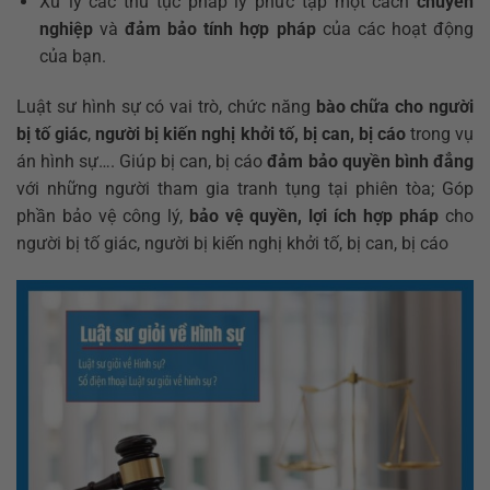
Xử lý các thủ tục pháp lý phức tạp một cách
chuyên
nghiệp
và
đảm bảo tính hợp pháp
của các hoạt động
của bạn.
Luật sư hình sự có vai trò, chức năng
bào chữa cho người
bị tố giác
,
người bị kiến nghị khởi tố,
bị can, bị cáo
trong vụ
án hình sự…. Giúp bị can, bị cáo
đảm bảo quyền bình đẳng
với những người tham gia tranh tụng tại phiên tòa; Góp
phần bảo vệ công lý,
bảo vệ quyền, lợi ích hợp pháp
cho
người bị tố giác, người bị kiến nghị khởi tố, bị can, bị cáo