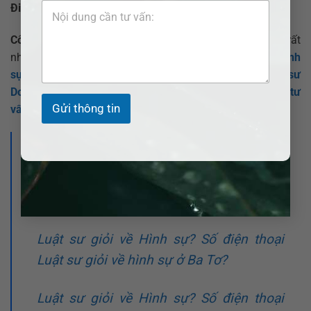
Điện thoại:
0907.520.537 (CEO) – Hotline: 0377.377.877
Công ty Luật TNHH ADB SAIGON
hỗ trợ đa dạng trên rất
nhiều các lĩnh vực pháp lý khác nhau như
Luật sư Hình
sự
,
Luật sư Hôn nhân Gia đình
,
Luật sư Dân sự
,
Luật sư
Doanh Nghiệp
,
Luật sư Đất đai
,…
tư vấn ly hôn nhanh
,
tư
Gửi thông tin
vấn luật thừa kế
,…
>>> Xem thêm:
Luật sư giỏi về Hình sự? Số điện thoại
Luật sư giỏi về hình sự ở Thăng Bình?
Luật sư giỏi về Hình sự? Số điện thoại
Luật sư giỏi về hình sự ở Ba Tơ?
Luật sư giỏi về Hình sự? Số điện thoại