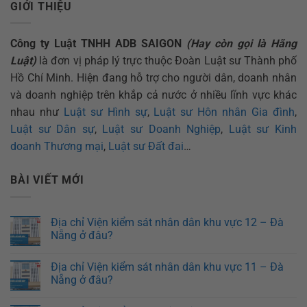
GIỚI THIỆU
Công ty Luật TNHH ADB SAIGON
(Hay còn gọi là Hãng
Luật)
là đơn vị pháp lý trực thuộc Đoàn Luật sư Thành phố
Hồ Chí Minh. Hiện đang hỗ trợ cho người dân, doanh nhân
và doanh nghiệp trên khắp cả nước ở nhiều lĩnh vực khác
nhau như
Luật sư Hình sự
,
Luật sư Hôn nhân Gia đình
,
Luật sư Dân sự
,
Luật sư Doanh Nghiệp
,
Luật sư Kinh
doanh Thương mại
,
Luật sư Đất đai
…
BÀI VIẾT MỚI
Địa chỉ Viện kiểm sát nhân dân khu vực 12 – Đà
Nẵng ở đâu?
Địa chỉ Viện kiểm sát nhân dân khu vực 11 – Đà
Nẵng ở đâu?