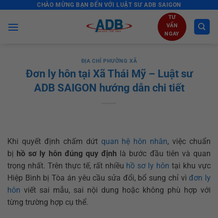
CHÀO MỪNG BẠN ĐẾN VỚI LUẬT SƯ ADB SAIGON
Skip
to
TƯ
VẤN
content
NGAY
ĐỊA CHỈ PHƯỜNG XÃ
Đơn ly hôn tại Xã Thái Mỹ – Luật sư
ADB SAIGON hướng dẫn chi tiết
Khi quyết định chấm dứt
quan hệ hôn nhân
, việc chuẩn
bị
hồ sơ ly hôn đúng quy định
là bước đầu tiên và quan
trọng nhất. Trên thực tế, rất nhiều
hồ sơ ly hôn
tại khu vực
Hiệp Bình bị Tòa án yêu cầu sửa đổi, bổ sung chỉ vì
đơn ly
hôn
viết sai mẫu, sai nội dung hoặc không phù hợp với
từng trường hợp cụ thể.