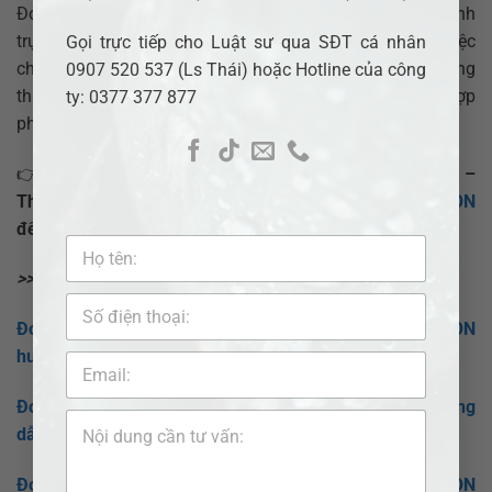
Đơn ly hôn tuy chỉ là một văn bản nhưng lại quyết định
trực tiếp đến tiến độ và kết quả giải quyết vụ việc. Việc
Gọi trực tiếp cho Luật sư qua SĐT cá nhân
chuẩn bị đúng đơn ngay từ đầu sẽ giúp bạn tránh căng
0907 520 537 (Ls Thái) hoặc Hotline của công
thẳng, tiết kiệm thời gian và bảo vệ tốt nhất quyền lợi hợp
ty: 0377 377 877
pháp của mình.
👉
Nếu bạn đang cần soạn đơn ly hôn tại Xã Thái Mỹ –
Thành phố Hồ Chí Minh, hãy liên hệ
Luật sư ADB SAIGON
để được hỗ trợ nhanh chóng và đúng pháp luật.
>>>> Xem thêm bài viết:
Đơn ly hôn tại xã Hưng Long – Luật sư ADB SAIGON
hướng dẫn chi tiết
Đơn ly hôn tại xã Bình Hưng – Luật sư ADB SAIGON hướng
dẫn chi tiết
Đơn ly hôn tại xã An Nhơn Tây – Luật sư ADB SAIGON