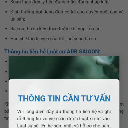
Soạn thảo đơn ly hôn đúng mẫu, đúng pháp luật;
Định hướng nội dung đơn có lợi cho quyền nuôi con và
tài sản;
Rà soát hồ sơ kèm theo trước khi nộp Tòa án;
Hạn chế tối đa việc sửa đổi, bổ sung hồ sơ.
Thông tin liên hệ Luật sư ADB SAIGON:
×
Hotline:
0377 377 877 –
0907 520 537
Email:
info@adbsaigon.com
Fanpage:
Luật sư ADB SAIGON
Website:
https://adbsaigon.com/lien-he/
THÔNG TIN CẦN TƯ VẤN
Khách hàng được tư vấn cụ thể theo từng hoàn cảnh, đảm
bảo hồ sơ ly hôn rõ ràng, đúng quy định và bảo mật thông
Vui lòng điền đầy đủ thông tin liên hệ và ghi
tin.
rõ thông tin vụ việc cần được Luật sư tư vấn.
Luật sư sẽ liên hệ sớm nhất và hỗ trợ cho bạn.