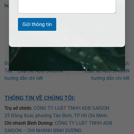
hướng dẫn chi tiết
Gửi thông tin
Đơn ly hôn tại Xã An Nhơn
Đơn ly hôn tại Xã Nhuận Đức
Tây – Luật sư ADB SAIGON
– Luật sư ADB SAIGON
hướng dẫn chi tiết
hướng dẫn chi tiết
THÔNG TIN VỀ CHÚNG TÔI:
Trụ sở chính:
CÔNG TY LUẬT TNHH ADB SAIGON
25 Đồng Xoài, phường Tân Bình, TP Hồ Chí Minh
.
Chi nhánh Bình Dương:
CÔNG TY LUẬT TNHH ADB
SAIGON – CHI NHÁNH BÌNH DƯƠNG