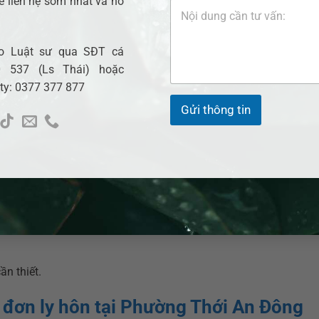
ẽ liên hệ sớm nhất và hỗ
uận tình ly hôn).
i dung trên,
đơn ly hôn
có thể bị yêu cầu sửa đổi.
cho Luật sư qua SĐT cá
 537 (Ls Thái) hoặc
 đơn ly hôn
 ty: 0377 377 877
ều người dân tại Phường Thới An Đông thường gặp các lỗi như
Gửi thông tin
 án;
ần thiết.
 đơn ly hôn tại Phường Thới An Đông