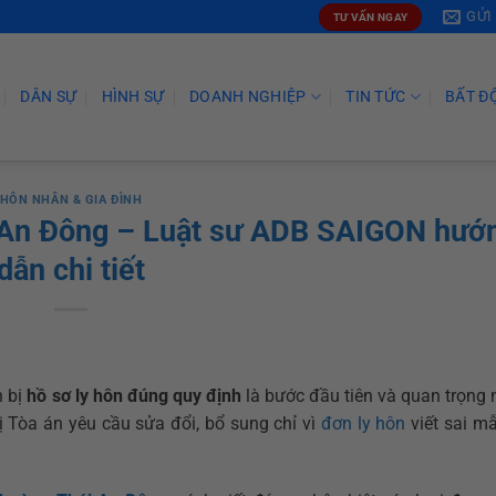
GỬI
TƯ VẤN NGAY
DÂN SỰ
HÌNH SỰ
DOANH NGHIỆP
TIN TỨC
BẤT Đ
HÔN NHÂN & GIA ĐÌNH
i An Đông – Luật sư ADB SAIGON hướ
dẫn chi tiết
n bị
hồ sơ ly hôn đúng quy định
là bước đầu tiên và quan trọng 
ị Tòa án yêu cầu sửa đổi, bổ sung chỉ vì
đơn ly hôn
viết sai mẫ