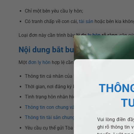
Chỉ một bên yêu cầu ly hôn;
Có tranh chấp về con cái,
tài sản
hoặc bên kia không
Loại đơn này cần trình bày
lý do
ly hôn
rõ ràng
, căn c
Nội dung bắt buộc phải có trong 
Một
đơn ly hôn
hợp lệ cần đảm bảo các nội dung cơ b
Thông tin cá nhân của vợ và chồng (họ tên, năm sinh,
THÔNG
Thời gian, nơi đăng ký kết hôn;
Tình trạng hôn nhân hiện tại và lý do xin ly hôn;
T
Thông tin con chung và đề xuất quyền nuôi con, c
Thông tin tài sản chung, nợ chung (nếu có);
Vui lòng điền đầy
ghi rõ thông tin 
Yêu cầu cụ thể gửi Tòa án giải quyết;