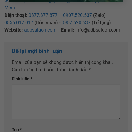
569 Đại lộ Bình Dương, phường Thủ Dầu Một, TP Hồ Chí
Minh
.
Điện thoại:
0377.377.877
–
0907.520.537
(Zalo)–
0855.017.017
(Hôn nhân) -
0907 520 537
(Tố tụng)
Website:
adbsaigon.com
;
Email:
info@adbsaigon.com
Để lại một bình luận
Email của bạn sẽ không được hiển thị công khai.
Các trường bắt buộc được đánh dấu
*
Bình luận
*
Tên
*