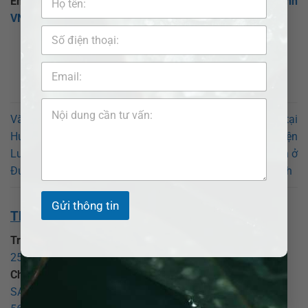
Email:
info@adbsaigon.com
hoặc Fanpage:
Pháp lý nhanh
VN
Văn phòng Luật sư uy tín tại
Văn phòng Luật sư uy tín tại
Huyện Đức Cơ. Số điện thoại
Huyện Chư Păh. Số điện
Luật sư giỏi uy tín ở Huyện
thoại Luật sư giỏi uy tín ở
Đức Cơ
Huyện Chư Păh
Gửi thông tin
THÔNG TIN VỀ CHÚNG TÔI:
Trụ sở chính:
CÔNG TY LUẬT TNHH ADB SAIGON
25 Đồng Xoài, phường Tân Bình, TP Hồ Chí Minh
.
Chi nhánh Bình Dương:
CÔNG TY LUẬT TNHH ADB
SAIGON – CHI NHÁNH BÌNH DƯƠNG