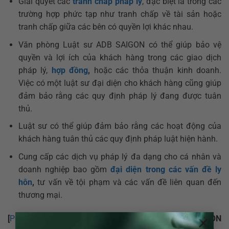
Giải quyết các
tranh chấp pháp lý
, đặc biệt là trong các
trường hợp phức tạp như tranh chấp về tài sản hoặc
tranh chấp giữa các bên có quyền lợi khác nhau.
Văn phòng Luật sư ADB SAIGON có thể giúp bảo vệ
quyền và lợi ích của khách hàng trong các giao dịch
pháp lý,
hợp đồng
,
hoặc các thỏa thuận kinh doanh.
Việc có một luật sư đại diện cho khách hàng cũng giúp
đảm bảo rằng các quy định pháp lý đang được tuân
thủ.
Luật sư có thể giúp đảm bảo rằng các hoạt động của
khách hàng tuân thủ các quy định pháp luật hiện hành.
Cung cấp các dịch vụ pháp lý đa dạng cho cá nhân và
doanh nghiệp bao gồm
đại diện trong các vấn đề ly
hôn
,
tư vấn về tội phạm và các vấn đề liên quan đến
thương mại.
×
[
Phaplynhanh.vn
]
thuộc công ty
Luật TNHH ADB SAIGON