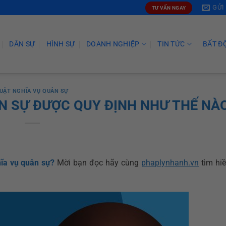
GỬI
TƯ VẤN NGAY
DÂN SỰ
HÌNH SỰ
DOANH NGHIỆP
TIN TỨC
BẤT Đ
UẬT NGHĨA VỤ QUÂN SỰ
N SỰ ĐƯỢC QUY ĐỊNH NHƯ THẾ NÀ
ĩa vụ quân sự?
Mời bạn đọc hãy cùng
phaplynhanh.vn
tìm hiề