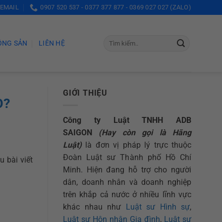
 EMAIL
0907 520 537 - 0377 377 877 - 0369 027 027 (ZALO)
ỘNG SẢN
LIÊN HỆ
GIỚI THIỆU
O?
Công ty Luật TNHH ADB
SAIGON
(Hay còn gọi là Hãng
Luật)
là đơn vị pháp lý trực thuộc
Đoàn Luật sư Thành phố Hồ Chí
u bài viết
Minh. Hiện đang hỗ trợ cho người
dân, doanh nhân và doanh nghiệp
trên khắp cả nước ở nhiều lĩnh vực
khác nhau như
Luật sư Hình sự
,
Luật sư Hôn nhân Gia đình
,
Luật sư