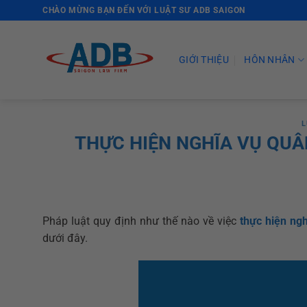
Skip
CHÀO MỪNG BẠN ĐẾN VỚI LUẬT SƯ ADB SAIGON
to
content
GIỚI THIỆU
HÔN NHÂN
L
THỰC HIỆN NGHĨA VỤ QUÂ
Pháp luật quy định như thế nào về việc
thực hiện ngh
dưới đây.