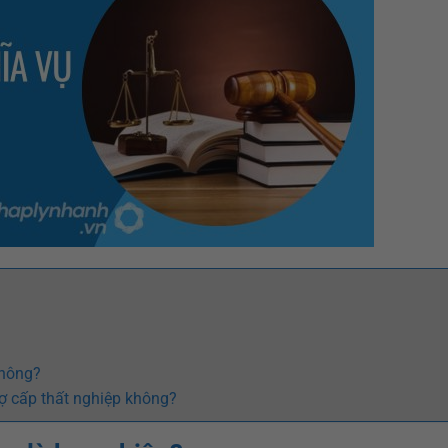
không?
rợ cấp thất nghiệp không?