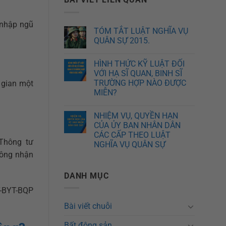
 nhập ngũ
TÓM TẮT LUẬT NGHĨA VỤ
QUÂN SỰ 2015.
HÌNH THỨC KỸ LUẬT ĐỐI
VỚI HẠ SĨ QUAN, BINH SĨ
TRƯỜNG HỢP NÀO ĐƯỢC
 gian một
MIỄN?
NHIỆM VỤ, QUYỀN HẠN
CỦA ỦY BAN NHÂN DÂN
CÁC CẤP THEO LUẬT
 Thông tư
NGHĨA VỤ QUÂN SỰ
công nhận
DANH MỤC
T-BYT-BQP
Bài viết chuỗi
Bất động sản