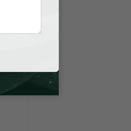
ật. Ngoài
khác nhau
ấn ly hôn
 Website: