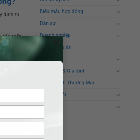
hông?
Biểu mẫu hợp đồng
 định tại
Dân sự
Doanh nghiệp
 cấp thất
×
Địa chỉ Tòa án
Hình sự
Hôn nhân & Gia đình
t buộc;
Kinh Doanh Thương Mại
Luật sư giỏi
Tin tức
hiệp.