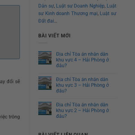
Dân sự
,
Luật sư Doanh Nghiệp
,
Luật
sư Kinh doanh Thương mại
,
Luật sư
Đất đai
…
BÀI VIẾT MỚI
Địa chỉ Tòa án nhân dân
khu vực 4 – Hải Phòng ở
đâu?
Địa chỉ Tòa án nhân dân
ay đổi sẽ
khu vực 3 – Hải Phòng ở
đâu?
Địa chỉ Tòa án nhân dân
khu vực 2 – Hải Phòng ở
đâu?
iệc trông
BÀI VIẾT LIÊN QUAN