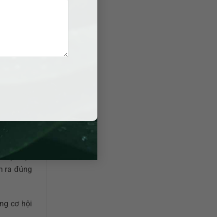
g sống…).
 hợp nhất
i Châu
 việc liên
 đại diện
n ra đúng
ng cơ hội