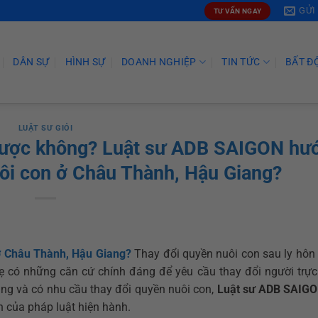
GỬI
TƯ VẤN NGAY
DÂN SỰ
HÌNH SỰ
DOANH NGHIỆP
TIN TỨC
BẤT Đ
LUẬT SƯ GIỎI
 được không? Luật sư ADB SAIGON hư
uôi con ở Châu Thành, Hậu Giang?
ở Châu Thành, Hậu Giang?
Thay đổi quyền nuôi con sau ly hôn 
ẹ có những căn cứ chính đáng để yêu cầu thay đổi người trực 
ng và có nhu cầu thay đổi quyền nuôi con,
Luật sư ADB SAIG
nh của pháp luật hiện hành.