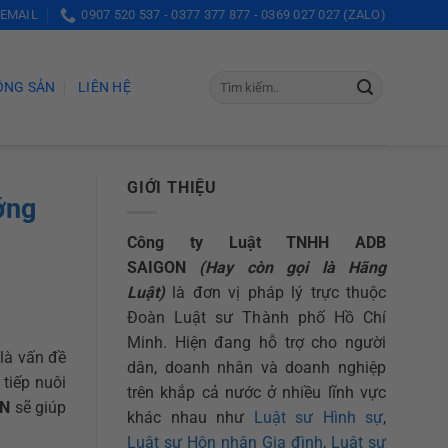
 EMAIL
0907 520 537 - 0377 377 877 - 0369 027 027 (ZALO)
ỘNG SẢN
LIÊN HỆ
GIỚI THIỆU
ớng
Công ty Luật TNHH ADB
SAIGON
(Hay còn gọi là Hãng
Luật)
là đơn vị pháp lý trực thuộc
Đoàn Luật sư Thành phố Hồ Chí
Minh. Hiện đang hỗ trợ cho người
là vấn đề
dân, doanh nhân và doanh nghiệp
tiếp nuôi
trên khắp cả nước ở nhiều lĩnh vực
ON
sẽ giúp
khác nhau như
Luật sư Hình sự
,
Luật sư Hôn nhân Gia đình
,
Luật sư