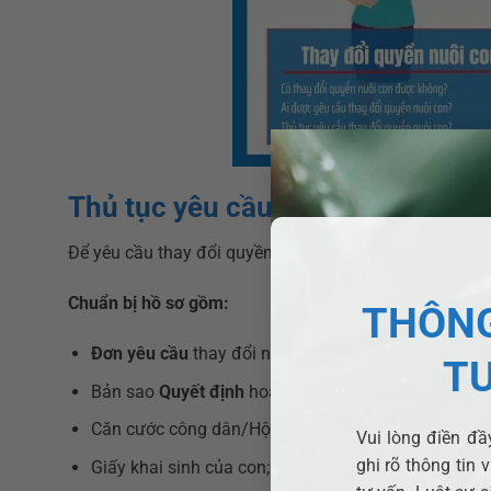
Thủ tục yêu cầu thay đổi quyền 
Để yêu cầu thay đổi quyền nuôi con, bạn cần chuẩn bị 
Chuẩn bị hồ sơ gồm:
THÔNG
Đơn yêu cầu
thay đổi người trực tiếp nuôi con hoặ
T
Bản sao
Quyết định
hoặc
Bản án
ly hôn đã có hiệu 
Căn cước công dân/Hộ chiếu còn thời hạn;
Vui lòng điền đầy
ghi rõ thông tin 
Giấy khai sinh của con;