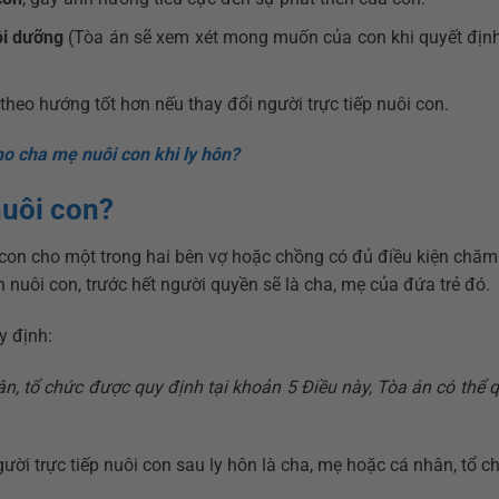
ôi dưỡng
(Tòa án sẽ xem xét mong muốn của con khi quyết định
theo hướng tốt hơn nếu thay đổi người trực tiếp nuôi con.
o cha mẹ nuôi con khi ly hôn?
nuôi con?
i con cho một trong hai bên vợ hoặc chồng có đủ điều kiện chăm
 nuôi con, trước hết người quyền sẽ là cha, mẹ của đứa trẻ đó.
y định:
n, tổ chức được quy định tại khoản 5 Điều này, Tòa án có thể 
ười trực tiếp nuôi con sau ly hôn là cha, mẹ hoặc cá nhân, tổ c