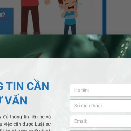
nuôi con tại Châu Thành, Hậu Giang?
hồ sơ và thực hiện các bước sau:
 TIN CẦN
c
đơn khởi kiện
yêu cầu thay đổi người trực tiếp nuôi con;
Ư VẤN
lực pháp luật;
 đủ thông tin liên hệ và
vụ việc cần được Luật sư