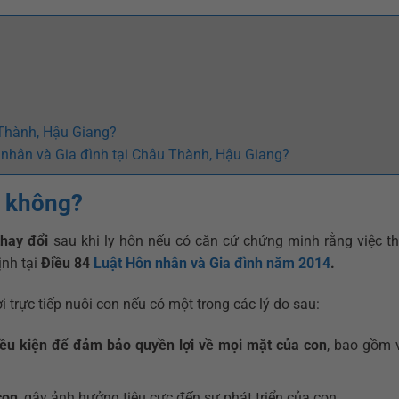
 Thành, Hậu Giang?
n nhân và Gia đình tại Châu Thành, Hậu Giang?
c không?
thay đổi
sau khi ly hôn nếu có căn cứ chứng minh rằng việc th
ịnh tại
Điều 84
Luật Hôn nhân và Gia đình năm 2014
.
 trực tiếp nuôi con nếu có một trong các lý do sau:
ều kiện để đảm bảo quyền lợi về mọi mặt của con
, bao gồm v
con
, gây ảnh hưởng tiêu cực đến sự phát triển của con.