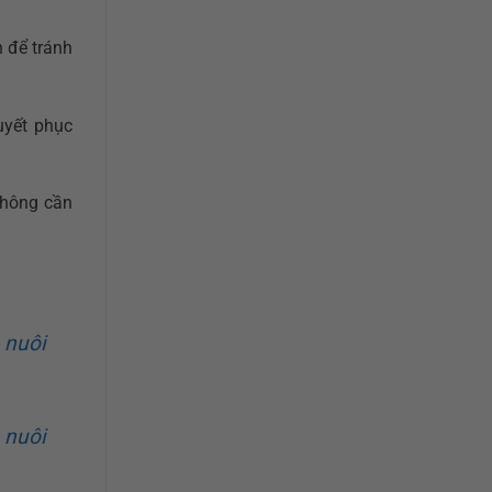
h để tránh
uyết phục
không cần
 nuôi
 nuôi