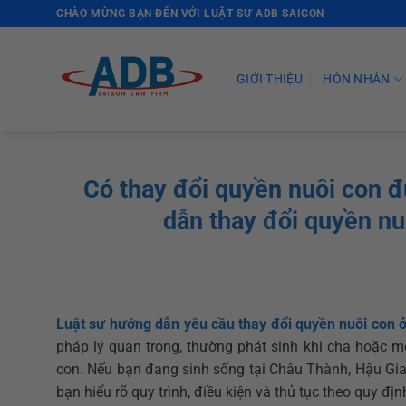
Skip
CHÀO MỪNG BẠN ĐẾN VỚI LUẬT SƯ ADB SAIGON
to
content
GIỚI THIỆU
HÔN NHÂN
Có thay đổi quyền nuôi con
dẫn thay đổi quyền n
Luật sư hướng dẫn yêu cầu thay đổi quyền nuôi con 
pháp lý quan trọng, thường phát sinh khi cha hoặc m
con. Nếu bạn đang sinh sống tại Châu Thành, Hậu Gia
bạn hiểu rõ quy trình, điều kiện và thủ tục theo quy đị