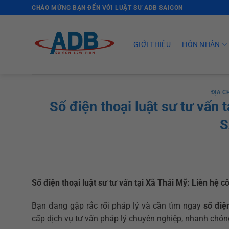
Skip
CHÀO MỪNG BẠN ĐẾN VỚI LUẬT SƯ ADB SAIGON
to
content
GIỚI THIỆU
HÔN NHÂN
ĐỊA C
Số điện thoại luật sư tư vấn 
S
Số điện thoại luật sư tư vấn tại Xã Thái Mỹ: Liên hệ
Bạn đang gặp rắc rối pháp lý và cần tìm ngay
số điệ
cấp dịch vụ tư vấn pháp lý chuyên nghiệp, nhanh chón