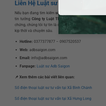
Liên Hệ Luật sư ADB SAIGON – Cô
Nếu bạn đang tìm kiếm
số điện thoại luật sư
uy tín để
tin tưởng
Công ty Luật TNHH ADB SAIGON
. Với ca
chứng, chúng tôi tự tin là đối tác pháp lý đáng tin c
kịp thời và chuyên sâu.
Hotline:
0377377877 – 0907520537
Web:
adbsaigon.com
Email:
info@adbsaigon.com
Fanpage:
Luật sư Adb Saigon
📌
Xem thêm các bài viết liên quan:
Số điện thoại luật sư tư vấn tại Xã Bình Chánh
Số điện thoại luật sư tư vấn tại Xã Hưng Long