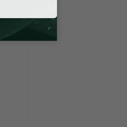
 nào, hãy
được kiểm
 sự hỗ trợ