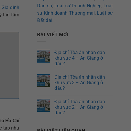
Dân sự
,
Luật sư Doanh Nghiệp
,
Luật
 Gia đình
sư Kinh doanh Thương mại
,
Luật sư
lý tận tâm
Đất đai
…
BÀI VIẾT MỚI
Địa chỉ Tòa án nhân dân
khu vực 4 – An Giang ở
đâu?
Địa chỉ Tòa án nhân dân
khu vực 3 – An Giang ở
đâu?
Địa chỉ Tòa án nhân dân
khu vực 2 – An Giang ở
đâu?
hố Hồ Chí
c tạp như
BÀI VIẾT LIÊN QUAN