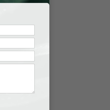
.
ừ đó tiết
tạp.
c.