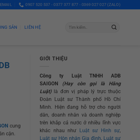
 EMAIL
0907 520 537 - 0377 377 877 - 0369 027 027 (ZALO)
ỘNG SẢN
LIÊN HỆ
GIỚI THIỆU
ADB
Công ty Luật TNHH ADB
SAIGON
(Hay còn gọi là Hãng
Luật)
là đơn vị pháp lý trực thuộc
Đoàn Luật sư Thành phố Hồ Chí
Minh. Hiện đang hỗ trợ cho người
dân, doanh nhân và doanh nghiệp
trên khắp cả nước ở nhiều lĩnh vực
IGON
cung
khác nhau như
Luật sư Hình sự
,
ân cận.
Luật sư Hôn nhân Gia đình
,
Luật sư