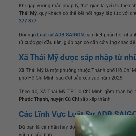
Khi gặp vướng mắc pháp lý, thời gian là yếu tố then c
Thái Mỹ
, quý khách có thể kết nối ngay lập tức với 
377 877
.
Đội ngũ
Luật sư ADB SAIGON
cam kết phản hồi nhanh
từ cuộc gọi đầu tiên, giúp bạn có căn cứ vững chắc để 
Xã Thái Mỹ được sáp nhập từ n
Xã Thái Mỹ là một phường thuộc Thành phố Hồ Chí Mi
phố Hồ Chí Minh sau đợt sắp xếp vào năm 2025.
Theo đó, Xã Thái Mỹ TP Hồ Chí Minh gồm toàn bộ d
Phước Thạnh, huyện Củ Chi
sắp xếp thành.
Các Lĩnh Vực Luật Sư ADB SAIGO
Dù bạn là cá nhân hay doanh nghiệp đang hoạt động t
vấn đề của bạn: