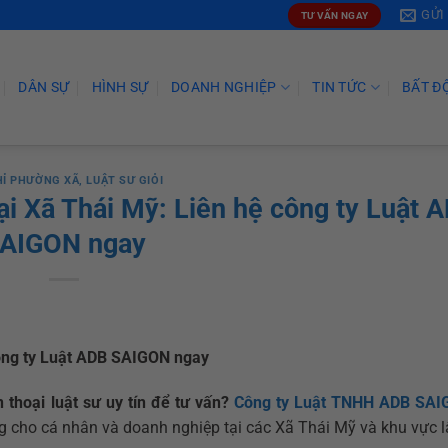
GỬI
TƯ VẤN NGAY
DÂN SỰ
HÌNH SỰ
DOANH NGHIỆP
TIN TỨC
BẤT Đ
HỈ PHƯỜNG XÃ
,
LUẬT SƯ GIỎI
tại Xã Thái Mỹ: Liên hệ công ty Luật 
AIGON ngay
 công ty Luật ADB SAIGON ngay
n thoại luật sư uy tín để tư vấn?
Công ty Luật TNHH ADB SA
g cho cá nhân và doanh nghiệp tại các Xã Thái Mỹ và khu vực l