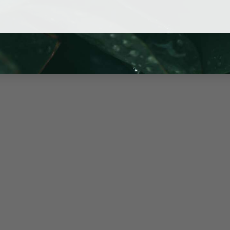
ng ty Luật uy tín tại TP HCM
 giải quyết vấn đề pháp lý tại
Xã Thái Mỹ
hay bất kỳ ở phường
m kết tận tâm, chuyên nghiệp và kinh nghiệm thực chiến đã 
ậy của bạn. Đừng ngần ngại gọi ngay cho chúng tôi để nhận được