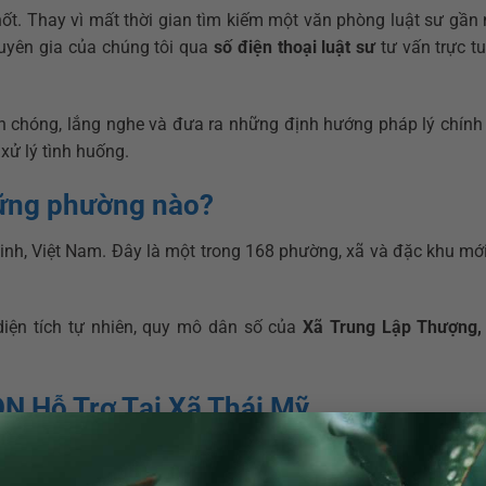
hốt. Thay vì mất thời gian tìm kiếm một văn phòng luật sư gần
chuyên gia của chúng tôi qua
số điện thoại luật sư
tư vấn trực t
 chóng, lắng nghe và đưa ra những định hướng pháp lý chính
xử lý tình huống.
hững phường nào?
nh, Việt Nam. Đây là một trong 168 phường, xã và đặc khu mớ
iện tích tự nhiên, quy mô dân số của
Xã Trung Lập Thượng,
N Hỗ Trợ Tại Xã Thái Mỹ
ại khu vực Sài Gòn, chúng tôi đều có chuyên gia phù hợp để g