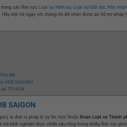
i trong các lĩnh vực
Luật sư Hình sự
,
Luật sư Đất đai
,
Hôn nhân
. Hãy liên hệ ngay với chúng tôi để nhận được sự hỗ trợ pháp 
?
Thái Mỹ
 Sư ADB SAIGON?
n tại TP HCM
ADB SAIGON
n) là đơn vị pháp lý uy tín, trực thuộc
Đoàn Luật sư Thành p
m
với kinh nghiệm thực chiến sâu rộng trong nhiều lĩnh vực phứ