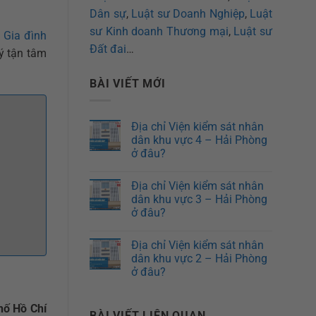
Dân sự
,
Luật sư Doanh Nghiệp
,
Luật
sư Kinh doanh Thương mại
,
Luật sư
 Gia đình
Đất đai
…
lý tận tâm
BÀI VIẾT MỚI
Địa chỉ Viện kiểm sát nhân
dân khu vực 4 – Hải Phòng
ở đâu?
Địa chỉ Viện kiểm sát nhân
dân khu vực 3 – Hải Phòng
ở đâu?
Địa chỉ Viện kiểm sát nhân
dân khu vực 2 – Hải Phòng
ở đâu?
hố Hồ Chí
BÀI VIẾT LIÊN QUAN