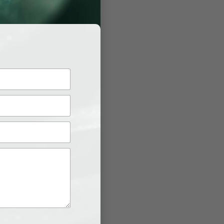
.
ừ đó tiết
tạp.
c.