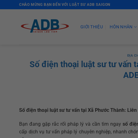
Skip
CHÀO MỪNG BẠN ĐẾN VỚI LUẬT SƯ ADB SAIGON
to
content
GIỚI THIỆU
HÔN NHÂN
ĐỊA C
Số điện thoại luật sư tư vấn 
ADB
Số điện thoại luật sư tư vấn tại Xã Phước Thành: Li
Bạn đang gặp rắc rối pháp lý và cần tìm ngay
số điệ
cấp dịch vụ tư vấn pháp lý chuyên nghiệp, nhanh chó