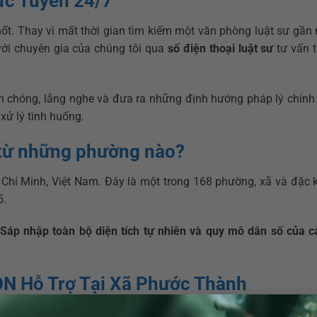
ực Tuyến 24/7
hốt. Thay vì mất thời gian tìm kiếm một văn phòng luật sư gần
 với chuyên gia của chúng tôi qua
số điện thoại luật sư
tư vấn t
 chóng, lắng nghe và đưa ra những định hướng pháp lý chính
xử lý tình huống.
từ những phường nào?
hí Minh, Việt Nam. Đây là một trong 168 phường, xã và đặc 
5.
Sáp nhập toàn bộ diện tích tự nhiên và quy mô dân số của c
ON Hỗ Trợ Tại Xã Phước Thành
ại khu vực Sài Gòn, chúng tôi đều có chuyên gia phù hợp để g