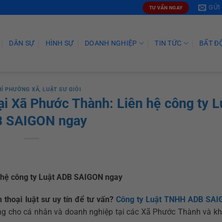
GỬI
TƯ VẤN NGAY
DÂN SỰ
HÌNH SỰ
DOANH NGHIỆP
TIN TỨC
BẤT Đ
HỈ PHƯỜNG XÃ
,
LUẬT SƯ GIỎI
tại Xã Phước Thành: Liên hệ công ty L
 SAIGON ngay
ên hệ công ty Luật ADB SAIGON ngay
n thoại luật sư uy tín để tư vấn?
Công ty Luật TNHH ADB SA
ng cho cá nhân và doanh nghiệp tại các Xã Phước Thành và kh