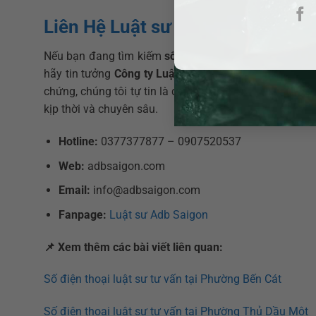
Liên Hệ Luật sư ADB SAIGON – Cô
Nếu bạn đang tìm kiếm
số điện thoại luật sư
uy tín để
hãy tin tưởng
Công ty Luật TNHH ADB SAIGON
. Với 
chứng, chúng tôi tự tin là đối tác pháp lý đáng tin c
kịp thời và chuyên sâu.
Hotline:
0377377877 – 0907520537
Web:
adbsaigon.com
Email:
info@adbsaigon.com
Fanpage:
Luật sư Adb Saigon
📌
Xem thêm các bài viết liên quan:
Số điện thoại luật sư tư vấn tại Phường Bến Cát
Số điện thoại luật sư tư vấn tại Phường Thủ Dầu Một