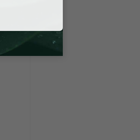
ường nào,
được kiểm
 sự hỗ trợ