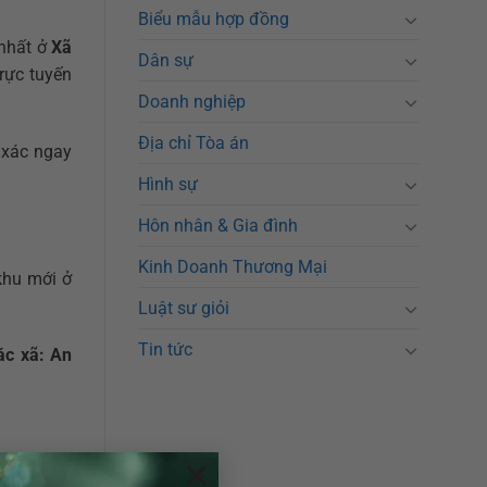
Biểu mẫu hợp đồng
 nhất ở
Xã
Dân sự
rực tuyến
Doanh nghiệp
Địa chỉ Tòa án
 xác ngay
Hình sự
Hôn nhân & Gia đình
Kinh Doanh Thương Mại
khu mới ở
Luật sư giỏi
Tin tức
ác xã: An
×
iải quyết