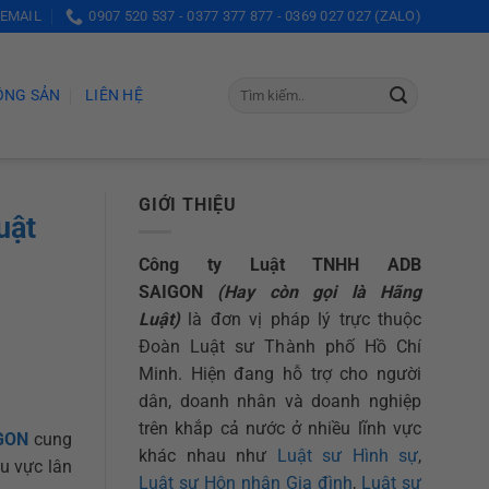
 EMAIL
0907 520 537 - 0377 377 877 - 0369 027 027 (ZALO)
ỘNG SẢN
LIÊN HỆ
GIỚI THIỆU
uật
Công ty Luật TNHH ADB
SAIGON
(Hay còn gọi là Hãng
Luật)
là đơn vị pháp lý trực thuộc
Đoàn Luật sư Thành phố Hồ Chí
Minh. Hiện đang hỗ trợ cho người
dân, doanh nhân và doanh nghiệp
trên khắp cả nước ở nhiều lĩnh vực
IGON
cung
khác nhau như
Luật sư Hình sự
,
u vực lân
Luật sư Hôn nhân Gia đình
,
Luật sư