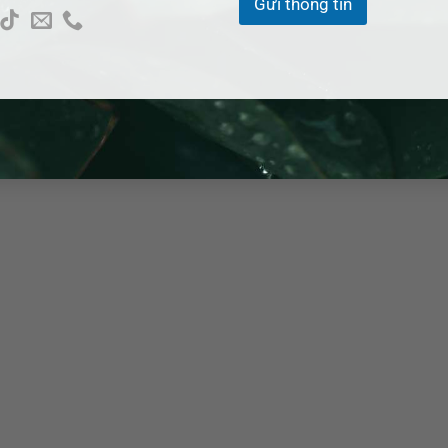
Gửi thông tin
ng ty Luật uy tín tại TP HCM
 giải quyết vấn đề pháp lý tại
Xã Phước Thành
hay bất kỳ ở ph
cam kết tận tâm, chuyên nghiệp và kinh nghiệm thực chiến đã 
ậy của bạn. Đừng ngần ngại gọi ngay cho chúng tôi để nhận được