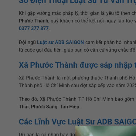
Số Điện Thoại Luật Sư Tư Vấn Tr
Khi gặp vướng mắc pháp lý, thời gian là yếu tố then c
Phước Thành
, quý khách có thể kết nối ngay lập tức
0377 377 877
.
Đội ngũ
Luật sư ADB SAIGON
cam kết phản hồi nhanh
từ cuộc gọi đầu tiên, giúp bạn có căn cứ vững chắc để 
Xã Phước Thành được sáp nhập 
Xã Phước Thành là một phường thuộc Thành phố Hồ C
Thành phố Hồ Chí Minh sau đợt sắp xếp vào năm 202
Theo đó, Xã Phước Thành TP Hồ Chí Minh bao gồm
Thái, Phước Sang, Tân Hiệp.
Các Lĩnh Vực Luật Sư ADB SAIG
Dù bạn là cá nhân hay doanh nghiệp đang hoạt động t