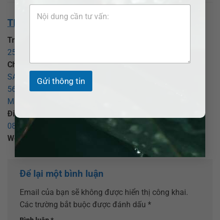
THÔNG TIN VỀ CHÚNG TÔI:
Trụ sở chính:
CÔNG TY LUẬT TNHH ADB SAIGON
25 Đồng Xoài, phường Tân Bình, TP Hồ Chí Minh
.
Chi nhánh Bình Dương:
CÔNG TY LUẬT TNHH ADB
SAIGON – CHI NHÁNH BÌNH DƯƠNG
Gửi thông tin
569 Đại lộ Bình Dương, phường Thủ Dầu Một, TP Hồ Chí
Minh
.
Điện thoại:
0377.377.877
–
0907.520.537
(Zalo)–
0855.017.017
(Hôn nhân) -
0907 520 537
(Tố tụng)
Website:
adbsaigon.com
;
Email:
info@adbsaigon.com
Để lại một bình luận
Email của bạn sẽ không được hiển thị công khai.
Các trường bắt buộc được đánh dấu
*