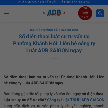
CHÀO MỪNG BẠN ĐẾN VỚI LUẬT SƯ ADB SAIGON
Skip
to
TƯ
VẤN
content
NGAY
ĐỊA CHỈ PHƯỜNG XÃ
,
LUẬT SƯ GIỎI
Số điện thoại luật sư tư vấn tại
Phường Khánh Hội: Liên hệ công ty
Luật ADB SAIGON ngay
Số điện thoại luật sư tư vấn tại Phường Khánh Hội: Liên
hệ công ty Luật ADB SAIGON ngay
Bạn đang gặp rắc rối pháp lý và cần tìm ngay
số điện thoại
luật sư uy tín để tư vấn?
Công ty Luật TNHH ADB SAIGON
cung cấp dịch vụ tư vấn pháp lý chuyên nghiệp, nhanh