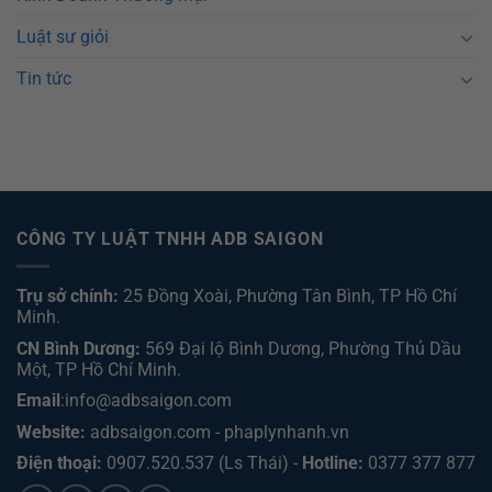
Luật sư giỏi
Tin tức
CÔNG TY LUẬT TNHH ADB SAIGON
Trụ sở chính:
25 Đồng Xoài, Phường Tân Bình, TP Hồ Chí
Minh.
CN Bình Dương:
569 Đại lộ Bình Dương, Phường Thủ Dầu
Một, TP Hồ Chí Minh
.
Email
:info@adbsaigon.com
Website:
adbsaigon.com
-
phaplynhanh.vn
Điện thoại:
0907.520.537
(Ls Thái) -
Hotline:
0377 377 877