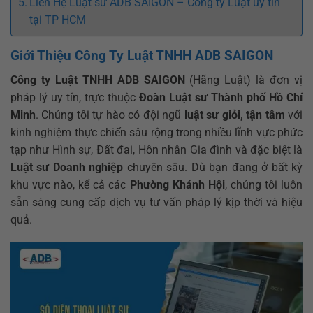
Liên Hệ Luật sư ADB SAIGON – Công ty Luật uy tín
tại TP HCM
Giới Thiệu Công Ty Luật TNHH ADB SAIGON
Công ty Luật TNHH ADB SAIGON
(Hãng Luật) là đơn vị
pháp lý uy tín, trực thuộc
Đoàn Luật sư Thành phố Hồ Chí
Minh
. Chúng tôi tự hào có đội ngũ
luật sư giỏi, tận tâm
với
kinh nghiệm thực chiến sâu rộng trong nhiều lĩnh vực phức
tạp như Hình sự, Đất đai, Hôn nhân Gia đình và đặc biệt là
Luật sư Doanh nghiệp
chuyên sâu. Dù bạn đang ở bất kỳ
khu vực nào, kể cả các
Phường Khánh Hội
, chúng tôi luôn
sẵn sàng cung cấp dịch vụ tư vấn pháp lý kịp thời và hiệu
quả.