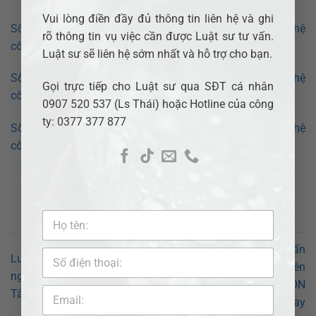
Vui lòng điền đầy đủ thông tin liên hệ và ghi
Số điện thoại luật sư tư vấn tại Phường Sài Gòn: Liên hệ
rõ thông tin vụ việc cần được Luật sư tư vấn.
công ty Luật ADB SAIGON ngay
Luật sư sẽ liên hệ sớm nhất và hỗ trợ cho bạn.
Số điện thoại luật sư tư vấn tại Phường Tân Định: Liên hệ
Gọi trực tiếp cho Luật sư qua SĐT cá nhân
công ty Luật ADB SAIGON ngay
0907 520 537 (Ls Thái) hoặc Hotline của công
ty: 0377 377 877
Số điện thoại luật sư tư vấn tại Phường Long Bình: Liên hệ
công ty Luật ADB SAIGON ngay
Số điện thoại luật sư tư vấn
Luật sư tư vấn Kết hôn với
tại Phường Xóm Chiếu: Liên
người nước ngoài tại Phường
hệ công ty Luật ADB SAIGON
Tân Hòa
ngay