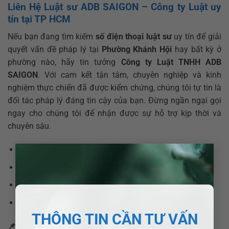
Liên Hệ Luật sư ADB SAIGON – Công ty Luật uy
tín tại TP HCM
Nếu bạn đang tìm kiếm
số điện thoại luật sư
uy tín để giải
quyết vấn đề pháp lý tại
Phường Khánh Hội
hay bất kỳ ở
phường nào, hãy tin tưởng
Công ty Luật TNHH ADB
SAIGON
. Với cam kết tận tâm, chuyên nghiệp và kinh
nghiệm thực chiến đã được kiểm chứng, chúng tôi tự tin là
đối tác pháp lý đáng tin cậy của bạn. Đừng ngần ngại gọi
ngay cho chúng tôi để nhận được sự hỗ trợ kịp thời và
chuyên sâu.
×
Hotline:
0377377877 – 0907520537
Web:
adbsaigon.com
Email:
info@adbsaigon.com
Fanpage:
Pháp lý nhanh VN
THÔNG TIN CẦN TƯ VẤN
📌
Xem thêm các bài viết liên quan: