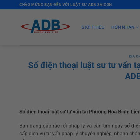
Skip
CHÀO MỪNG BẠN ĐẾN VỚI LUẬT SƯ ADB SAIGON
to
content
GIỚI THIỆU
HÔN NHÂN
ĐỊA C
Số điện thoại luật sư tư vấn 
ADB
Số điện thoại luật sư tư vấn tại Phường Hòa Bình: L
Bạn đang gặp rắc rối pháp lý và cần tìm ngay
số điệ
cấp dịch vụ tư vấn pháp lý chuyên nghiệp, nhanh chó