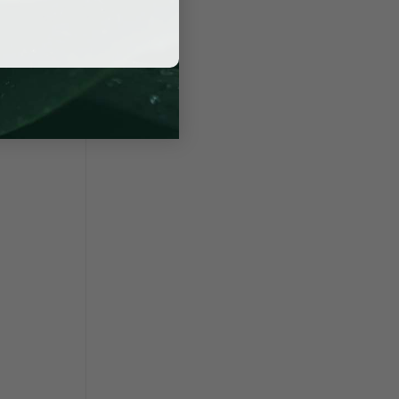
ường nào,
được kiểm
 sự hỗ trợ