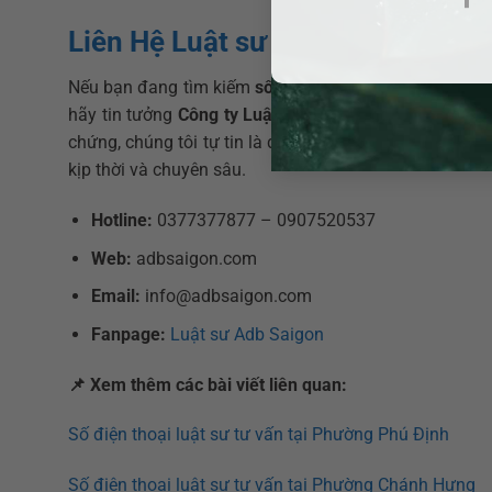
Liên Hệ Luật sư ADB SAIGON – Cô
Nếu bạn đang tìm kiếm
số điện thoại luật sư
uy tín để
hãy tin tưởng
Công ty Luật TNHH ADB SAIGON
. Với 
chứng, chúng tôi tự tin là đối tác pháp lý đáng tin c
kịp thời và chuyên sâu.
Hotline:
0377377877 – 0907520537
Web:
adbsaigon.com
Email:
info@adbsaigon.com
Fanpage:
Luật sư Adb Saigon
📌
Xem thêm các bài viết liên quan:
Số điện thoại luật sư tư vấn tại Phường Phú Định
Số điện thoại luật sư tư vấn tại Phường Chánh Hưng