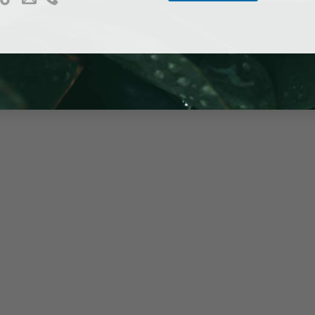
ng ty Luật uy tín tại TP HCM
 giải quyết vấn đề pháp lý tại
Phường Hòa Bình
hay bất kỳ ở ph
cam kết tận tâm, chuyên nghiệp và kinh nghiệm thực chiến đã 
ậy của bạn. Đừng ngần ngại gọi ngay cho chúng tôi để nhận được