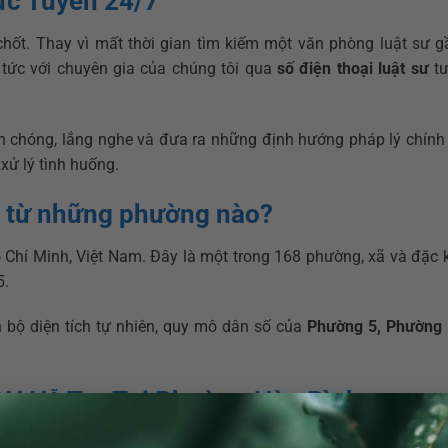
ực Tuyến 24/7
 chốt. Thay vì mất thời gian tìm kiếm một văn phòng luật sư g
p tức với chuyên gia của chúng tôi qua
số điện thoại luật sư
tư
 chóng, lắng nghe và đưa ra những định hướng pháp lý chính
xử lý tình huống.
 từ những phường nào?
hí Minh, Việt Nam. Đây là một trong 168 phường, xã và đặc 
5.
bộ diện tích tự nhiên, quy mô dân số của
Phường 5, Phường 
ON Hỗ Trợ Tại Phường Hòa Bình
ại khu vực Sài Gòn, chúng tôi đều có chuyên gia phù hợp để g