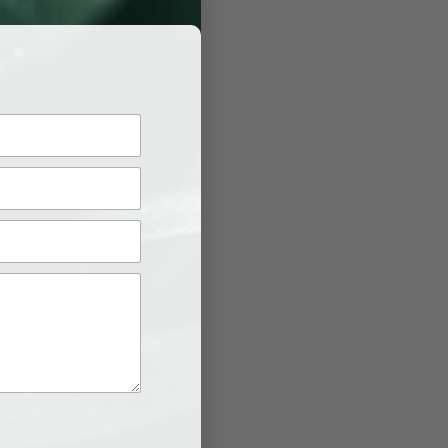
.
ừ đó tiết
tạp.
c.