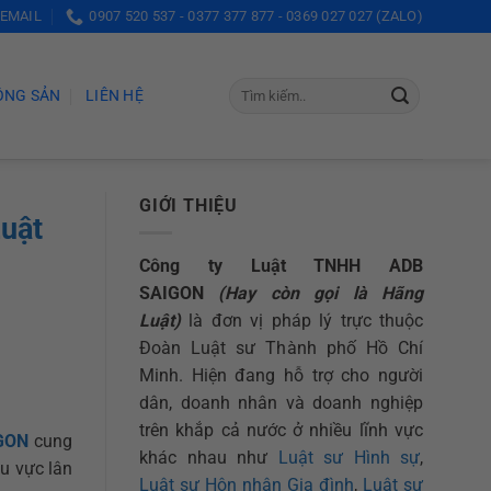
 EMAIL
0907 520 537 - 0377 377 877 - 0369 027 027 (ZALO)
ỘNG SẢN
LIÊN HỆ
GIỚI THIỆU
Luật
Công ty Luật TNHH ADB
SAIGON
(Hay còn gọi là Hãng
Luật)
là đơn vị pháp lý trực thuộc
Đoàn Luật sư Thành phố Hồ Chí
Minh. Hiện đang hỗ trợ cho người
dân, doanh nhân và doanh nghiệp
trên khắp cả nước ở nhiều lĩnh vực
IGON
cung
khác nhau như
Luật sư Hình sự
,
u vực lân
Luật sư Hôn nhân Gia đình
,
Luật sư