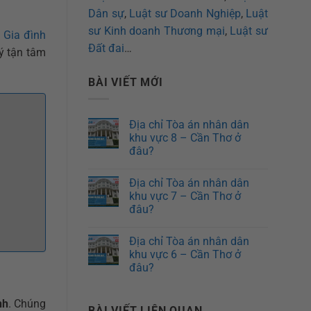
Dân sự
,
Luật sư Doanh Nghiệp
,
Luật
sư Kinh doanh Thương mại
,
Luật sư
 Gia đình
Đất đai
…
lý tận tâm
BÀI VIẾT MỚI
Địa chỉ Tòa án nhân dân
khu vực 8 – Cần Thơ ở
đâu?
Địa chỉ Tòa án nhân dân
khu vực 7 – Cần Thơ ở
đâu?
Địa chỉ Tòa án nhân dân
khu vực 6 – Cần Thơ ở
đâu?
nh
. Chúng
BÀI VIẾT LIÊN QUAN