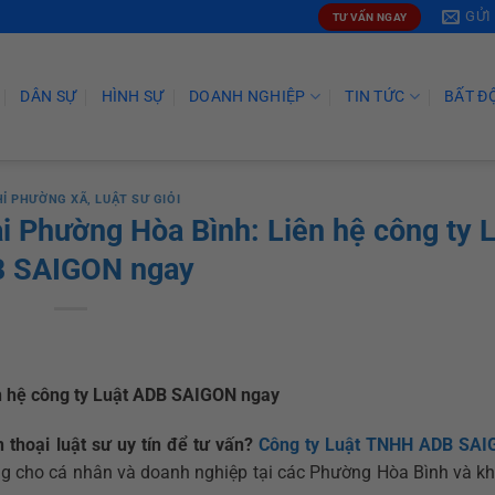
GỬI
TƯ VẤN NGAY
DÂN SỰ
HÌNH SỰ
DOANH NGHIỆP
TIN TỨC
BẤT Đ
HỈ PHƯỜNG XÃ
,
LUẬT SƯ GIỎI
tại Phường Hòa Bình: Liên hệ công ty 
 SAIGON ngay
iên hệ công ty Luật ADB SAIGON ngay
n thoại luật sư uy tín để tư vấn?
Công ty Luật TNHH ADB SA
ng cho cá nhân và doanh nghiệp tại các Phường Hòa Bình và kh