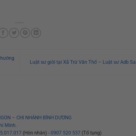
 Phường
Luật sư giỏi tại Xã Trừ Văn Thố – Luật sư Adb S
IGON – CHI NHÁNH BÌNH DƯƠNG
hí Minh
.
5.017.017
(Hôn nhân) -
0907 520 537
(Tố tụng)