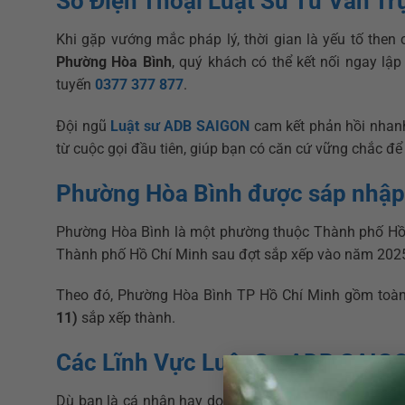
Số Điện Thoại Luật Sư Tư Vấn Tr
Khi gặp vướng mắc pháp lý, thời gian là yếu tố then
Phường Hòa Bình
, quý khách có thể kết nối ngay lậ
tuyến
0377 377 877
.
Đội ngũ
Luật sư ADB SAIGON
cam kết phản hồi nhanh
từ cuộc gọi đầu tiên, giúp bạn có căn cứ vững chắc để 
Phường Hòa Bình được sáp nhập
Phường Hòa Bình là một phường thuộc Thành phố Hồ C
Thành phố Hồ Chí Minh sau đợt sắp xếp vào năm 202
Theo đó, Phường Hòa Bình TP Hồ Chí Minh gồm toàn 
11)
sắp xếp thành.
Các Lĩnh Vực Luật Sư ADB SAIG
Dù bạn là cá nhân hay doanh nghiệp đang hoạt động t