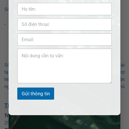
Số điện thoại luật sư tư vấn tại Phường Bình Dương
Số điện thoại luật sư tư vấn
Danh bạ Luật sư uy tín tại
tại Phường Bình Dương: Liên
Phường Hiệp Bình – Hỗ trợ
hệ công ty Luật ADB SAIGON
pháp lý toàn diện cho thân
ngay
chủ
Gửi thông tin
THÔNG TIN VỀ CHÚNG TÔI:
Trụ sở chính:
CÔNG TY LUẬT TNHH ADB SAIGON
25 Đồng Xoài, phường Tân Bình, TP Hồ Chí Minh
.