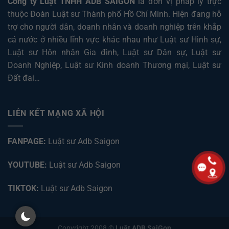
Công ty Luật TNHH ADB SAIGON
là đơn vị pháp lý trực
thuộc Đoàn Luật sư Thành phố Hồ Chí Minh. Hiện đang hỗ
trợ cho người dân, doanh nhân và doanh nghiệp trên khắp
cả nước ở nhiều lĩnh vực khác nhau như
Luật sư Hình sự
,
Luật sư Hôn nhân Gia đình
,
Luật sư Dân sự
,
Luật sư
Doanh Nghiệp
,
Luật sư Kinh doanh Thương mại
,
Luật sư
Đất đai
…
LIÊN KẾT MẠNG XÃ HỘI
FANPAGE:
Luật sư Adb Saigon
YOUTUBE:
Luật sư Adb Saigon
TIKTOK:
Luật sư Adb Saigon
Copyright 2008 ©
Luật ADB SaiGon