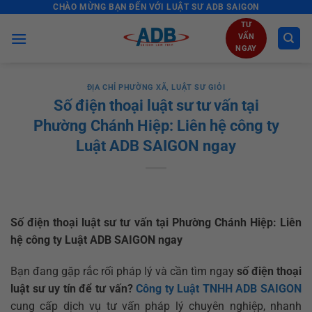
CHÀO MỪNG BẠN ĐẾN VỚI LUẬT SƯ ADB SAIGON
Skip
to
TƯ
VẤN
content
NGAY
ĐỊA CHỈ PHƯỜNG XÃ
,
LUẬT SƯ GIỎI
Số điện thoại luật sư tư vấn tại
Phường Chánh Hiệp: Liên hệ công ty
Luật ADB SAIGON ngay
Số điện thoại luật sư tư vấn tại Phường Chánh Hiệp: Liên
hệ công ty Luật ADB SAIGON ngay
Bạn đang gặp rắc rối pháp lý và cần tìm ngay
số điện thoại
luật sư uy tín để tư vấn?
Công ty Luật TNHH ADB SAIGON
cung cấp dịch vụ tư vấn pháp lý chuyên nghiệp, nhanh