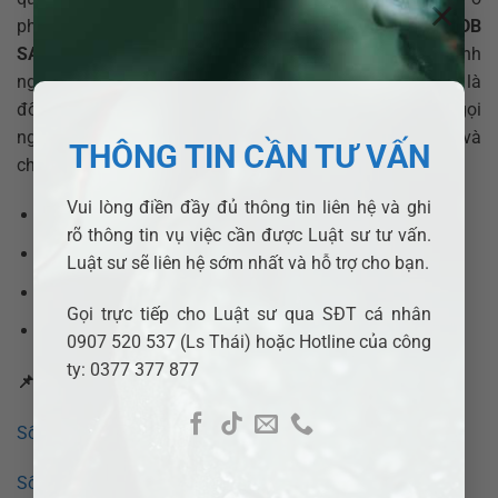
×
phường nào, hãy tin tưởng
Công ty Luật TNHH ADB
SAIGON
. Với cam kết tận tâm, chuyên nghiệp và kinh
nghiệm thực chiến đã được kiểm chứng, chúng tôi tự tin là
đối tác pháp lý đáng tin cậy của bạn. Đừng ngần ngại gọi
ngay cho chúng tôi để nhận được sự hỗ trợ kịp thời và
THÔNG TIN CẦN TƯ VẤN
chuyên sâu.
Vui lòng điền đầy đủ thông tin liên hệ và ghi
Hotline:
0377377877 – 0907520537
rõ thông tin vụ việc cần được Luật sư tư vấn.
Web:
adbsaigon.com
Luật sư sẽ liên hệ sớm nhất và hỗ trợ cho bạn.
Email:
info@adbsaigon.com
Gọi trực tiếp cho Luật sư qua SĐT cá nhân
Fanpage:
Luật sư Adb Saigon
0907 520 537 (Ls Thái) hoặc Hotline của công
ty: 0377 377 877
📌
Xem thêm các bài viết liên quan:
Số điện thoại luật sư tư vấn tại Phường Thuận An
Số điện thoại luật sư tư vấn tại Phường Lái Thiêu