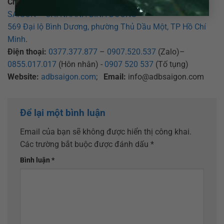
Chi nhánh Bình Dương:
CÔNG TY LUẬT TNHH ADB
SAIGON – CHI NHÁNH BÌNH DƯƠNG
569 Đại lộ Bình Dương, phường Thủ Dầu Một, TP Hồ Chí
Minh
.
Điện thoại:
0377.377.877
–
0907.520.537
(Zalo)–
0855.017.017
(Hôn nhân) -
0907 520 537
(Tố tụng)
Website:
adbsaigon.com
;
Email:
info@adbsaigon.com
Để lại một bình luận
Email của bạn sẽ không được hiển thị công khai.
Các trường bắt buộc được đánh dấu
*
Bình luận
*