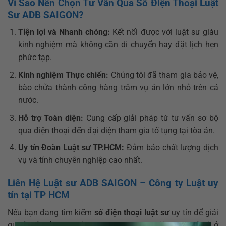
Vì Sao Nên Chọn Tư Vấn Qua Số Điện Thoại Luật
Sư ADB SAIGON?
Tiện lợi và Nhanh chóng:
Kết nối được với luật sư giàu
kinh nghiệm mà không cần di chuyển hay đặt lịch hẹn
phức tạp.
Kinh nghiệm Thực chiến:
Chúng tôi đã tham gia bảo vệ,
bào chữa thành công hàng trăm vụ án lớn nhỏ trên cả
nước.
Hỗ trợ Toàn diện:
Cung cấp giải pháp từ tư vấn sơ bộ
qua điện thoại đến đại diện tham gia tố tụng tại tòa án.
Uy tín Đoàn Luật sư TP.HCM:
Đảm bảo chất lượng dịch
vụ và tính chuyên nghiệp cao nhất.
Liên Hệ Luật sư ADB SAIGON – Công ty Luật uy
tín tại TP HCM
Nếu bạn đang tìm kiếm
số điện thoại luật sư
uy tín để giải
quyết vấn đề pháp lý tại
Phường Chánh Hiệp
hay bất kỳ ở