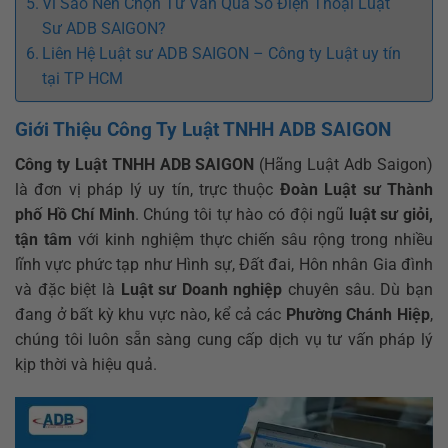
Vì Sao Nên Chọn Tư Vấn Qua Số Điện Thoại Luật
Sư ADB SAIGON?
Liên Hệ Luật sư ADB SAIGON – Công ty Luật uy tín
tại TP HCM
Giới Thiệu Công Ty Luật TNHH ADB SAIGON
Công ty Luật TNHH ADB SAIGON
(Hãng Luật Adb Saigon)
là đơn vị pháp lý uy tín, trực thuộc
Đoàn Luật sư Thành
phố Hồ Chí Minh
. Chúng tôi tự hào có đội ngũ
luật sư giỏi,
tận tâm
với kinh nghiệm thực chiến sâu rộng trong nhiều
lĩnh vực phức tạp như Hình sự, Đất đai, Hôn nhân Gia đình
và đặc biệt là
Luật sư Doanh nghiệp
chuyên sâu. Dù bạn
đang ở bất kỳ khu vực nào, kể cả các
Phường Chánh Hiệp
,
chúng tôi luôn sẵn sàng cung cấp dịch vụ tư vấn pháp lý
kịp thời và hiệu quả.