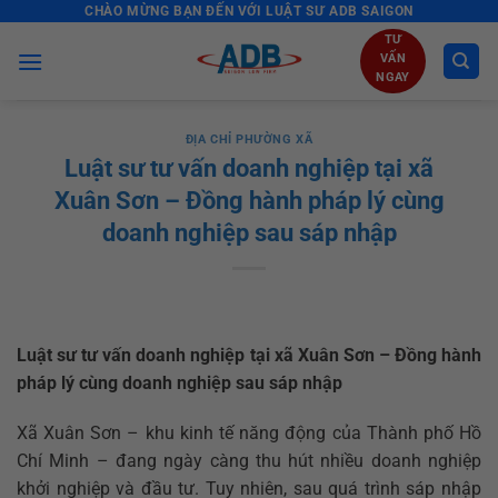
CHÀO MỪNG BẠN ĐẾN VỚI LUẬT SƯ ADB SAIGON
Skip
to
TƯ
VẤN
content
NGAY
ĐỊA CHỈ PHƯỜNG XÃ
Luật sư tư vấn doanh nghiệp tại xã
Xuân Sơn – Đồng hành pháp lý cùng
doanh nghiệp sau sáp nhập
Luật sư tư vấn doanh nghiệp tại xã Xuân Sơn – Đồng hành
pháp lý cùng doanh nghiệp sau sáp nhập
Xã Xuân Sơn – khu kinh tế năng động của Thành phố Hồ
Chí Minh – đang ngày càng thu hút nhiều doanh nghiệp
khởi nghiệp và đầu tư. Tuy nhiên, sau quá trình sáp nhập