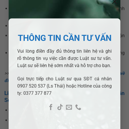
×
Tư vấn và thực hiện thủ tục thuế: hỗ trợ khai thuế, tính
thuế TNCN/DN đúng quy định;
Thực hiện thay đổi đăng ký kinh doanh tại Sở KHĐT;
Tư vấn kiểm tra pháp lý nội bộ công ty trước khi nhận
THÔNG TIN CẦN TƯ VẤN
chuyển nhượng;
Vui lòng điền đầy đủ thông tin liên hệ và ghi
Bảo mật thông tin tuyệt đối, xử lý nhanh – gọn – đúng
rõ thông tin vụ việc cần được Luật sư tư vấn.
hạn.
Luật sư sẽ liên hệ sớm nhất và hỗ trợ cho bạn.
>>> Xem thêm:
Thành lập công ty cổ phần quy định về
Gọi trực tiếp cho Luật sư qua SĐT cá nhân
điều kiện góp vốn và vốn điều lệ thế nào?
0907 520 537 (Ls Thái) hoặc Hotline của công
Liên hệ luật sư tư vấn doanh nghiệp xã Xuân
ty: 0377 377 877
Sơn
Hotline:
0377377877 –
0907520537
Email:
info@adbsaigon.com