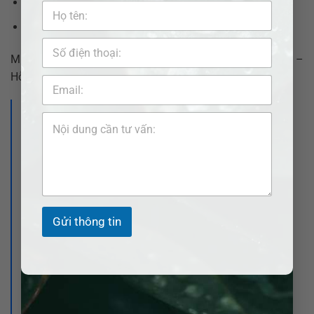
Fanpage:
Pháp lý nhanh VN
Website:
https://adbsaigon.com/lien-he/
Miễn phí tư vấn ban đầu – Bảo mật thông tin tuyệt đối –
Hỗ trợ tận tình.
>>> Xem thêm:
Luật sư tư vấn doanh nghiệp tại xã Bình
Giã – Đồng hành pháp lý cùng doanh
nghiệp sau sáp nhập
Gửi thông tin
Luật sư tư vấn doanh nghiệp tại xã Kim
Long – Đồng hành pháp lý cùng doanh
nghiệp sau sáp nhập
Luật sư tư vấn doanh nghiệp tại xã Châu