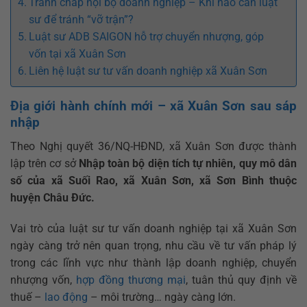
Tranh chấp nội bộ doanh nghiệp – Khi nào cần luật
sư để tránh “vỡ trận”?
Luật sư ADB SAIGON hỗ trợ chuyển nhượng, góp
vốn tại xã Xuân Sơn
Liên hệ luật sư tư vấn doanh nghiệp xã Xuân Sơn
Địa giới hành chính mới – xã Xuân Sơn sau sáp
nhập
Theo Nghị quyết 36/NQ-HĐND, xã Xuân Sơn được thành
lập trên cơ sở
Nhập toàn bộ diện tích tự nhiên, quy mô dân
số của xã Suối Rao, xã Xuân Sơn, xã Sơn Bình thuộc
huyện Châu Đức.
Vai trò của luật sư tư vấn doanh nghiệp tại xã Xuân Sơn
ngày càng trở nên quan trọng, nhu cầu về tư vấn pháp lý
trong các lĩnh vực như thành lập doanh nghiệp, chuyển
nhượng vốn,
hợp đồng thương mại
, tuân thủ quy định về
thuế –
lao động
– môi trường… ngày càng lớn.