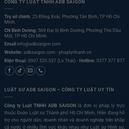
CÔNG TY LUẬT TNHH ADB SAIGON
Trụ sở chính:
25 Đồng Xoài, Phường Tân Bình, TP Hồ Chí
Minh.
CN Bình Dương:
569 Đại lộ Bình Dương, Phường Thủ Dầu
Một, TP Hồ Chí Minh
.
Email
:info@adbsaigon.com
Website:
adbsaigon.com
-
phaplynhanh.vn
Điện thoại:
0907.520.537
(Ls Thái) -
Hotline:
0377 377 877
LUẬT SƯ ADB SAIGON – CÔNG TY LUẬT UY TÍN
Công ty Luật TNHH ADB SAIGON
là đơn vị pháp lý trực
thuộc Đoàn Luật sư Thành phố Hồ Chí Minh. Hiện đang hỗ
trợ cho người dân, doanh nhân và doanh nghiệp trên khắp
cả nước ở nhiều lĩnh vực khác nhau như
Luật sư Hình sự
,