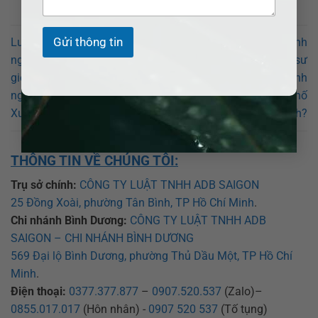
Gửi thông tin
Luật sư giỏi về Luật Doanh
Luật sư giỏi về Luật Doanh
nghiệp. Số điện thoại Luật sư
nghiệp. Số điện thoại Luật sư
giỏi về tư vấn Luật doanh
giỏi về tư vấn Luật doanh
nghiệp miễn phí ở Huyện
nghiệp miễn phí ở Thành phố
Xuân Lộc?
Long Khánh?
THÔNG TIN VỀ CHÚNG TÔI:
Trụ sở chính:
CÔNG TY LUẬT TNHH ADB SAIGON
25 Đồng Xoài, phường Tân Bình, TP Hồ Chí Minh
.
Chi nhánh Bình Dương:
CÔNG TY LUẬT TNHH ADB
SAIGON – CHI NHÁNH BÌNH DƯƠNG
569 Đại lộ Bình Dương, phường Thủ Dầu Một, TP Hồ Chí
Minh
.
Điện thoại:
0377.377.877
–
0907.520.537
(Zalo)–
0855.017.017
(Hôn nhân) -
0907 520 537
(Tố tụng)