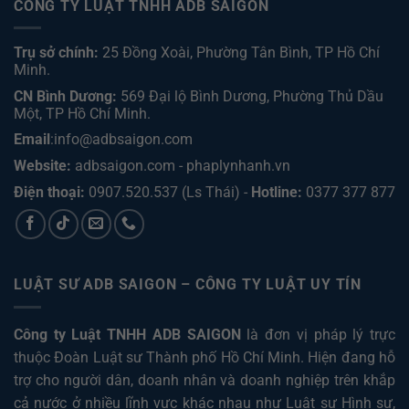
CÔNG TY LUẬT TNHH ADB SAIGON
Trụ sở chính:
25 Đồng Xoài, Phường Tân Bình, TP Hồ Chí
Minh.
CN Bình Dương:
569 Đại lộ Bình Dương, Phường Thủ Dầu
Một, TP Hồ Chí Minh
.
Email
:info@adbsaigon.com
Website:
adbsaigon.com
-
phaplynhanh.vn
Điện thoại:
0907.520.537
(Ls Thái) -
Hotline:
0377 377 877
LUẬT SƯ ADB SAIGON – CÔNG TY LUẬT UY TÍN
Công ty Luật TNHH ADB SAIGON
là đơn vị pháp lý trực
thuộc Đoàn Luật sư Thành phố Hồ Chí Minh. Hiện đang hỗ
trợ cho người dân, doanh nhân và doanh nghiệp trên khắp
cả nước ở nhiều lĩnh vực khác nhau như
Luật sư Hình sự
,