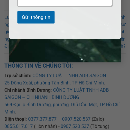
Gửi thông tin
Luật sư giỏi về Luật Doanh
Luật sư giỏi về Luật Doanh
nghiệp. Số điện thoại Luật sư
nghiệp. Số điện thoại Luật sư
giỏi về tư vấn Luật doanh
giỏi về tư vấn Luật doanh
nghiệp miễn phí ở Huyện
nghiệp miễn phí ở Huyện
Định Quán?
Nhơn Trạch?
THÔNG TIN VỀ CHÚNG TÔI:
Trụ sở chính:
CÔNG TY LUẬT TNHH ADB SAIGON
25 Đồng Xoài, phường Tân Bình, TP Hồ Chí Minh
.
Chi nhánh Bình Dương:
CÔNG TY LUẬT TNHH ADB
SAIGON – CHI NHÁNH BÌNH DƯƠNG
569 Đại lộ Bình Dương, phường Thủ Dầu Một, TP Hồ Chí
Minh
.
Điện thoại:
0377.377.877
–
0907.520.537
(Zalo)–
0855.017.017
(Hôn nhân) -
0907 520 537
(Tố tụng)