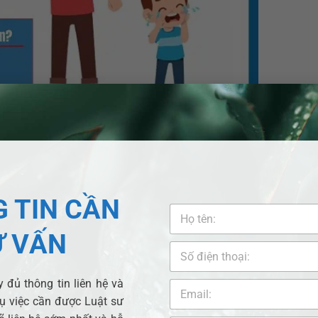
nuôi con tại Nhơn Trạch?
hồ sơ và thực hiện các bước sau:
 TIN CẦN
c
đơn khởi kiện
yêu cầu thay đổi người trực tiếp nuôi con;
Ư VẤN
lực pháp luật;
 đủ thông tin liên hệ và
vụ việc cần được Luật sư