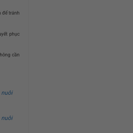
h để tránh
uyết phục
không cần
 nuôi
 nuôi