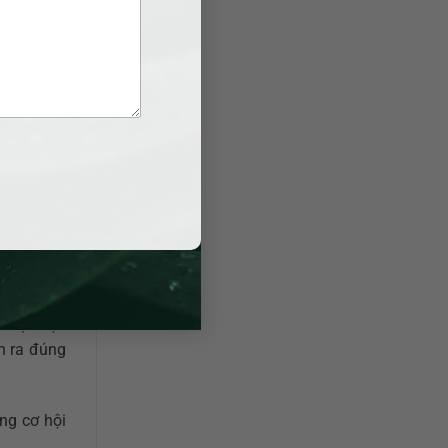
g sống…).
 hợp nhất
i Nhơn
 việc liên
 đại diện
n ra đúng
ng cơ hội