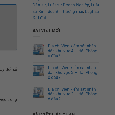
Dân sự
,
Luật sư Doanh Nghiệp
,
Luật
sư Kinh doanh Thương mại
,
Luật sư
Đất đai
…
BÀI VIẾT MỚI
Địa chỉ Viện kiểm sát nhân
dân khu vực 4 – Hải Phòng
ở đâu?
Địa chỉ Viện kiểm sát nhân
ay đổi sẽ
dân khu vực 3 – Hải Phòng
ở đâu?
Địa chỉ Viện kiểm sát nhân
dân khu vực 2 – Hải Phòng
ở đâu?
iệc trông
BÀI VIẾT LIÊN QUAN