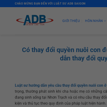
Skip
CHÀO MỪNG BẠN ĐẾN VỚI LUẬT SƯ ADB SAIGON
to
content
GIỚI THIỆU
HÔN NHÂN
Có thay đổi quyền nuôi con
dẫn thay đổi qu
Luật sư hướng dẫn yêu cầu thay đổi quyền nuôi con 
trọng, thường phát sinh khi cha hoặc mẹ có những că
đang sinh sống tại Nhơn Trạch và có nhu cầu thay đổi
kiện và thủ tục theo quy định của pháp luật hiện hành.