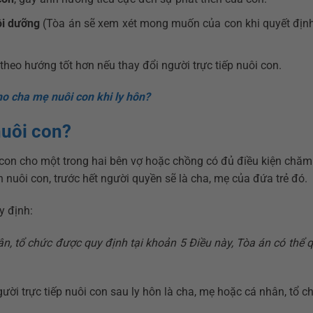
ôi dưỡng
(Tòa án sẽ xem xét mong muốn của con khi quyết định
theo hướng tốt hơn nếu thay đổi người trực tiếp nuôi con.
o cha mẹ nuôi con khi ly hôn?
nuôi con?
i con cho một trong hai bên vợ hoặc chồng có đủ điều kiện chăm
 nuôi con, trước hết người quyền sẽ là cha, mẹ của đứa trẻ đó.
y định:
n, tổ chức được quy định tại khoản 5 Điều này, Tòa án có thể 
ười trực tiếp nuôi con sau ly hôn là cha, mẹ hoặc cá nhân, tổ c