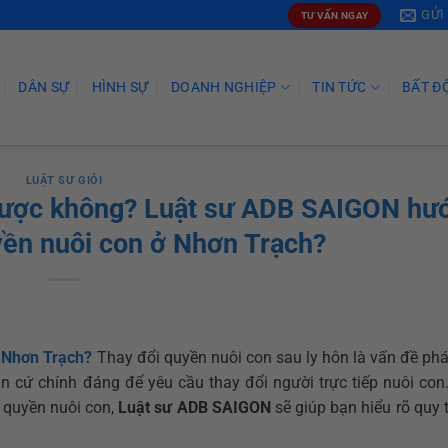
GỬI
TƯ VẤN NGAY
DÂN SỰ
HÌNH SỰ
DOANH NGHIỆP
TIN TỨC
BẤT Đ
LUẬT SƯ GIỎI
 được không? Luật sư ADB SAIGON hư
yền nuôi con ở Nhơn Trạch?
ở Nhơn Trạch?
Thay đổi quyền nuôi con sau ly hôn là vấn đề phá
n cứ chính đáng để yêu cầu thay đổi người trực tiếp nuôi con
 quyền nuôi con,
Luật sư ADB SAIGON
sẽ giúp bạn hiểu rõ quy t