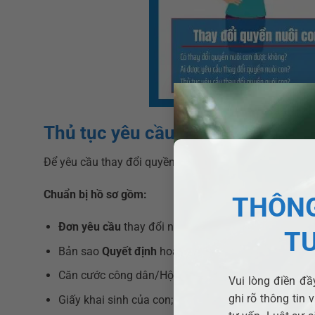
Thủ tục yêu cầu thay đổi quyền 
Để yêu cầu thay đổi quyền nuôi con, bạn cần chuẩn bị 
Chuẩn bị hồ sơ gồm:
THÔNG
Đơn yêu cầu
thay đổi người trực tiếp nuôi con hoặ
T
Bản sao
Quyết định
hoặc
Bản án
ly hôn đã có hiệu 
Căn cước công dân/Hộ chiếu còn thời hạn;
Vui lòng điền đầy
ghi rõ thông tin 
Giấy khai sinh của con;