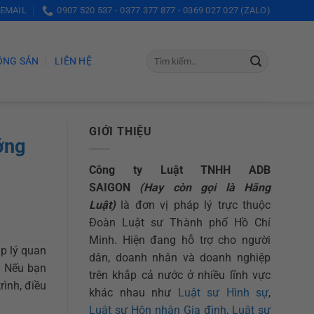
 EMAIL
0907 520 537 - 0377 377 877 - 0369 027 027 (ZALO)
ỘNG SẢN
LIÊN HỆ
GIỚI THIỆU
ớng
Công ty Luật TNHH ADB
SAIGON
(Hay còn gọi là Hãng
Luật)
là đơn vị pháp lý trực thuộc
Đoàn Luật sư Thành phố Hồ Chí
Minh. Hiện đang hỗ trợ cho người
p lý quan
dân, doanh nhân và doanh nghiệp
. Nếu bạn
trên khắp cả nước ở nhiều lĩnh vực
rình, điều
khác nhau như
Luật sư Hình sự
,
Luật sư Hôn nhân Gia đình
,
Luật sư