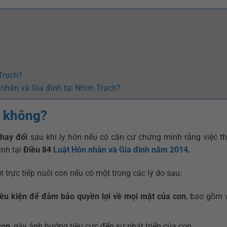
 Trạch?
n nhân và Gia đình tại Nhơn Trạch?
c không?
thay đổi
sau khi ly hôn nếu có căn cứ chứng minh rằng việc th
ịnh tại
Điều 84
Luật Hôn nhân và Gia đình năm 2014
.
 trực tiếp nuôi con nếu có một trong các lý do sau:
ều kiện để đảm bảo quyền lợi về mọi mặt của con
, bao gồm v
con
, gây ảnh hưởng tiêu cực đến sự phát triển của con.