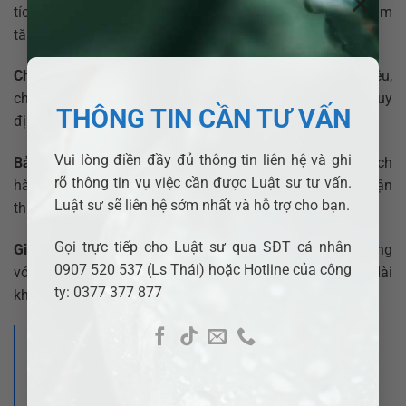
×
tích các yếu tố pháp lý, xác định hướng đi hợp lý nhằm
tăng cơ hội giành được quyền nuôi con.
Chuẩn bị hồ sơ đầy đủ và chặt chẽ:
Đảm bảo các tài liệu,
chứng cứ cần thiết được soạn thảo chính xác, đúng quy
THÔNG TIN CẦN TƯ VẤN
định để tránh bị bác đơn.
Vui lòng điền đầy đủ thông tin liên hệ và ghi
Bảo vệ quyền lợi tại tòa:
Luật sư có thể đại diện khách
rõ thông tin vụ việc cần được Luật sư tư vấn.
hàng trong suốt quá trình tranh tụng, giúp bạn lập luận
Luật sư sẽ liên hệ sớm nhất và hỗ trợ cho bạn.
thuyết phục trước Hội đồng xét xử.
Gọi trực tiếp cho Luật sư qua SĐT cá nhân
Giảm áp lực pháp lý:
Hỗ trợ bạn trong việc thương lượng
0907 520 537 (Ls Thái) hoặc Hotline của công
với bên còn lại, hạn chế tối đa những tranh chấp kéo dài
ty: 0377 377 877
không cần thiết.
>>> Xem thêm bài viết:
Có thay đổi quyền nuôi con được không?