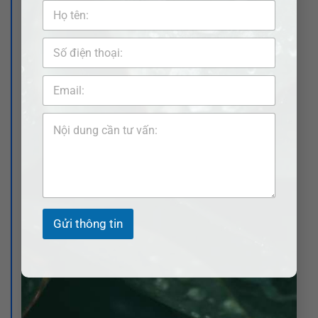
Luật sư ADB SAIGON hướng dẫn thay đổi
quyền nuôi con ở Phú Tân?
Có thay đổi quyền nuôi con được không?
Luật sư ADB SAIGON hướng dẫn thay đổi
quyền nuôi con ở Thành phố Cà Mau?
Có thay đổi quyền nuôi con được không?
Luật sư ADB SAIGON hướng dẫn thay đổi
quyền nuôi con ở Thới Bình?
Gửi thông tin
Có thay đổi quyền nuôi con được không?
Luật sư ADB SAIGON hướng dẫn thay đổi
quyền nuôi con ở Trần Văn Thời?
Có thay đổi quyền nuôi con được không?