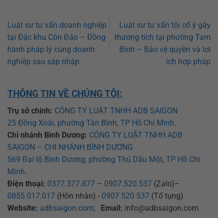
Luật sư tư vấn doanh nghiệp
Luật sư tư vấn tội cố ý gây
tại Đặc khu Côn Đảo – Đồng
thương tích tại phường Tam
hành pháp lý cùng doanh
Bình – Bảo vệ quyền và lợi
nghiệp sau sáp nhập
ích hợp pháp
THÔNG TIN VỀ CHÚNG TÔI:
Trụ sở chính:
CÔNG TY LUẬT TNHH ADB SAIGON
25 Đồng Xoài, phường Tân Bình, TP Hồ Chí Minh
.
Chi nhánh Bình Dương:
CÔNG TY LUẬT TNHH ADB
SAIGON – CHI NHÁNH BÌNH DƯƠNG
569 Đại lộ Bình Dương, phường Thủ Dầu Một, TP Hồ Chí
Minh
.
Điện thoại:
0377.377.877
–
0907.520.537
(Zalo)–
0855.017.017
(Hôn nhân) -
0907 520 537
(Tố tụng)
Website:
adbsaigon.com
;
Email:
info@adbsaigon.com