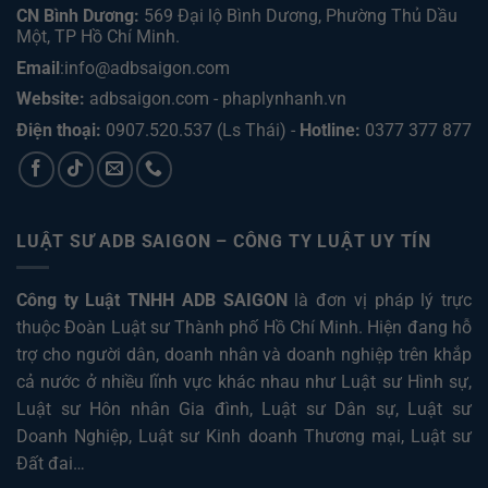
CN Bình Dương:
569 Đại lộ Bình Dương, Phường Thủ Dầu
Một, TP Hồ Chí Minh
.
Email
:info@adbsaigon.com
Website:
adbsaigon.com
-
phaplynhanh.vn
Điện thoại:
0907.520.537
(Ls Thái) -
Hotline:
0377 377 877
LUẬT SƯ ADB SAIGON – CÔNG TY LUẬT UY TÍN
Công ty Luật TNHH ADB SAIGON
là đơn vị pháp lý trực
thuộc Đoàn Luật sư Thành phố Hồ Chí Minh. Hiện đang hỗ
trợ cho người dân, doanh nhân và doanh nghiệp trên khắp
cả nước ở nhiều lĩnh vực khác nhau như
Luật sư Hình sự
,
Luật sư Hôn nhân Gia đình
,
Luật sư Dân sự
,
Luật sư
Doanh Nghiệp
,
Luật sư Kinh doanh Thương mại
,
Luật sư
Đất đai
…