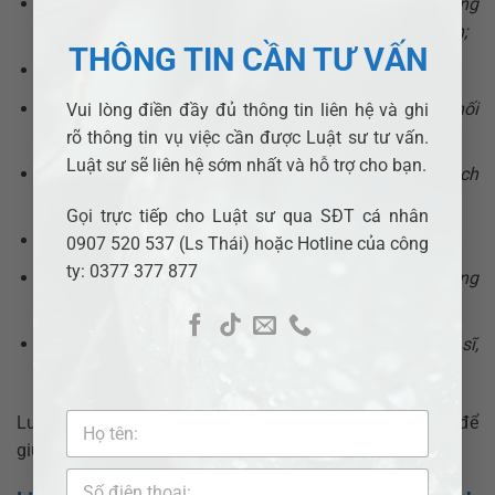
Người phạm tội là người có bệnh bị hạn chế khả năng
nhận thức hoặc khả năng điều khiển hành vi của mình;
THÔNG TIN CẦN TƯ VẤN
Người phạm tội tự thú
;
Người phạm tội thành khẩn khai báo hoặc ăn năn hối
Vui lòng điền đầy đủ thông tin liên hệ và ghi
cải
;
rõ thông tin vụ việc cần được Luật sư tư vấn.
Luật sư sẽ liên hệ sớm nhất và hỗ trợ cho bạn.
Người phạm tội tích cực giúp đỡ các cơ quan có trách
nhiệm phát hiện hoặc điều tra tội phạm
;
Gọi trực tiếp cho Luật sư qua SĐT cá nhân
Người phạm tội đã lập công chuộc tội;
0907 520 537 (Ls Thái) hoặc Hotline của công
ty: 0377 377 877
Người phạm tội là người có thành tích xuất sắc trong
sản xuất, chiến đấu, học tập hoặc công tác;
Người phạm tội là cha, mẹ, vợ, chồng, con của liệt sĩ,
người có công với cách mạng
.
Luật sư sẽ phân tích hồ sơ, áp dụng các tình tiết này để
giúp giảm mức án hoặc chuyển đổi hình phạt.