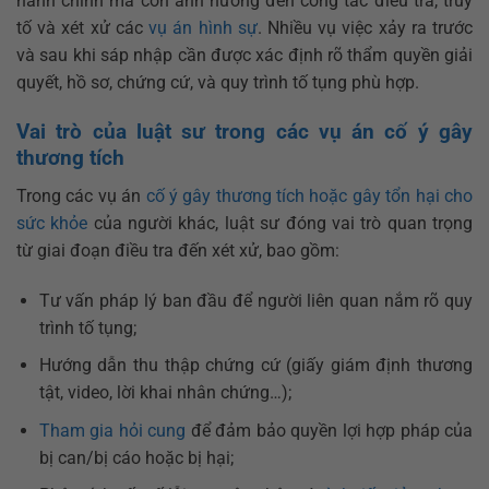
hành chính mà còn ảnh hưởng đến công tác điều tra, truy
tố và xét xử các
vụ án hình sự
. Nhiều vụ việc xảy ra trước
và sau khi sáp nhập cần được xác định rõ thẩm quyền giải
quyết, hồ sơ, chứng cứ, và quy trình tố tụng phù hợp.
Vai trò của luật sư trong các vụ án cố ý gây
thương tích
Trong các vụ án
cố ý gây thương tích hoặc gây tổn hại cho
sức khỏe
của người khác, luật sư đóng vai trò quan trọng
từ giai đoạn điều tra đến xét xử, bao gồm:
Tư vấn pháp lý ban đầu để người liên quan nắm rõ quy
trình tố tụng;
Hướng dẫn thu thập chứng cứ (giấy giám định thương
tật, video, lời khai nhân chứng…);
Tham gia hỏi cung
để đảm bảo quyền lợi hợp pháp của
bị can/bị cáo hoặc bị hại;