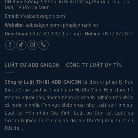
CN Bình Dương:
569 Đại lộ Bình Dương, Phường Thủ Dầu
Một, TP Hồ Chí Minh
.
Email
:info@adbsaigon.com
Website:
adbsaigon.com
-
phaplynhanh.vn
Điện thoại:
0907.520.537
(Ls Thái) -
Hotline:
0377 377 877
LUẬT SƯ ADB SAIGON – CÔNG TY LUẬT UY TÍN
Công ty Luật TNHH ADB SAIGON
là đơn vị pháp lý trực
thuộc Đoàn Luật sư Thành phố Hồ Chí Minh. Hiện đang hỗ
trợ cho người dân, doanh nhân và doanh nghiệp trên khắp
cả nước ở nhiều lĩnh vực khác nhau như
Luật sư Hình sự
,
Luật sư Hôn nhân Gia đình
,
Luật sư Dân sự
,
Luật sư
Doanh Nghiệp
,
Luật sư Kinh doanh Thương mại
,
Luật sư
Đất đai
…