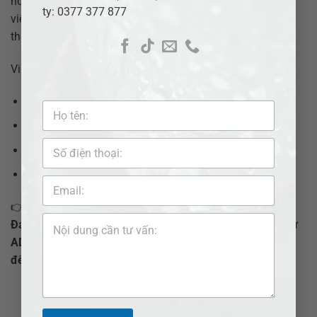
hồ sơ đã bị trả lại, tranh chấp trở nên căng thẳng hoặc vụ
ty: 0377 377 877
việc kéo dài. Khi đó, chi phí xử lý và thời gian giải quyết
thường tăng lên đáng kể.
Việc chủ động gọi luật sư ngay từ đầu giúp bạn:
Định hướng đúng phương án pháp lý;
Chuẩn bị hồ sơ đúng quy định;
Hạn chế phát sinh tranh chấp;
Bảo vệ quyền và lợi ích hợp pháp.
👉
Nếu bạn đang tìm “số điện thoại luật sư giỏi tại Xã
Đam Rông 2 – Tỉnh Lâm Đồng”, hãy liên hệ ngay Luật sư
ADB SAIGON qua hotline 0377 377 877 – 0907 520 537
để được tư vấn nhanh, chính xác và bảo mật thông tin.