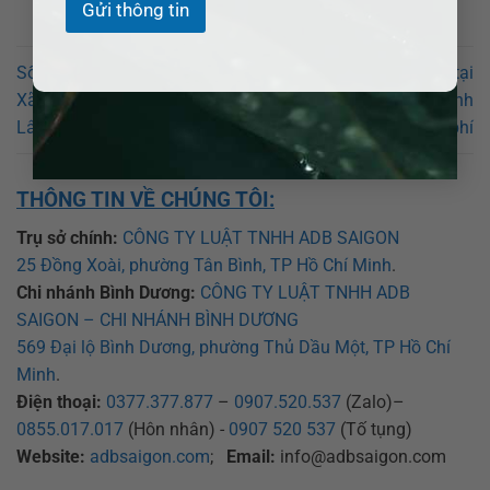
Gửi thông tin
Số điện thoại Luật sư giỏi tại
Số điện thoại Luật sư giỏi tại
Xã Tân Hà Lâm Hà – Tỉnh
Xã Phúc Thọ Lâm Hà – Tỉnh
Lâm Đồng? Tư vấn miễn phí
Lâm Đồng? Tư vấn miễn phí
THÔNG TIN VỀ CHÚNG TÔI:
Trụ sở chính:
CÔNG TY LUẬT TNHH ADB SAIGON
25 Đồng Xoài, phường Tân Bình, TP Hồ Chí Minh
.
Chi nhánh Bình Dương:
CÔNG TY LUẬT TNHH ADB
SAIGON – CHI NHÁNH BÌNH DƯƠNG
569 Đại lộ Bình Dương, phường Thủ Dầu Một, TP Hồ Chí
Minh
.
Điện thoại:
0377.377.877
–
0907.520.537
(Zalo)–
0855.017.017
(Hôn nhân) -
0907 520 537
(Tố tụng)
Website:
adbsaigon.com
;
Email:
info@adbsaigon.com