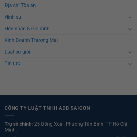
Địa chỉ Tòa án
Hình sự
Hôn nhân & Gia đình
Kinh Doanh Thương Mại
Luật sư giỏi
Tin tức
CÔNG TY LUẬT TNHH ADB SAIGON
Trụ sở chính:
25 Đồng Xoài, Phường Tân Bình, TP Hồ Chí
Minh.