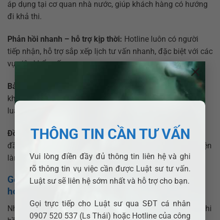
áp dụng tại cơ quan nhà nước, giúp khách hàng có hướng
đi khả thi.
Phản hồi nhanh – hỗ trợ kịp thời:
Hotline luôn có người
tiếp nhận, hỗ trợ sắp xếp lịch tư vấn nhanh, đặc biệt với các
vụ việc khẩn cấp.
×
Bảo mật thông tin tuyệt đối:
Mọi nội dung trao đổi, hồ sơ
khách hàng đều được bảo mật theo quy tắc hành nghề
luật sư.
THÔNG TIN CẦN TƯ VẤN
Đồng hành trọn gói:
ADB SAIGON không chỉ tư vấn ban
đầu mà còn theo sát toàn bộ quá trình xử lý hồ sơ, đại diện
Vui lòng điền đầy đủ thông tin liên hệ và ghi
làm việc khi cần thiết.
rõ thông tin vụ việc cần được Luật sư tư vấn.
Gọi luật sư sớm – giải quyết vấn đề hiệu quả
Luật sư sẽ liên hệ sớm nhất và hỗ trợ cho bạn.
hơn
Gọi trực tiếp cho Luật sư qua SĐT cá nhân
Nhiều khách hàng tại xã Đam Rông 2 chỉ liên hệ luật sư khi
0907 520 537 (Ls Thái) hoặc Hotline của công