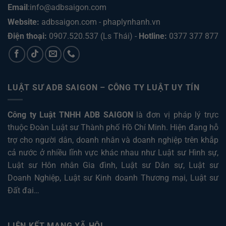
Email
:info@adbsaigon.com
Website:
adbsaigon.com
-
phaplynhanh.vn
Điện thoại:
0907.520.537
(Ls Thái) -
Hotline:
0377 377 877
LUẬT SƯ ADB SAIGON – CÔNG TY LUẬT UY TÍN
Công ty Luật TNHH ADB SAIGON
là đơn vị pháp lý trực
thuộc Đoàn Luật sư Thành phố Hồ Chí Minh. Hiện đang hỗ
trợ cho người dân, doanh nhân và doanh nghiệp trên khắp
cả nước ở nhiều lĩnh vực khác nhau như
Luật sư Hình sự
,
Luật sư Hôn nhân Gia đình
,
Luật sư Dân sự
,
Luật sư
Doanh Nghiệp
,
Luật sư Kinh doanh Thương mại
,
Luật sư
Đất đai
…
LIÊN KẾT MẠNG XÃ HỘI