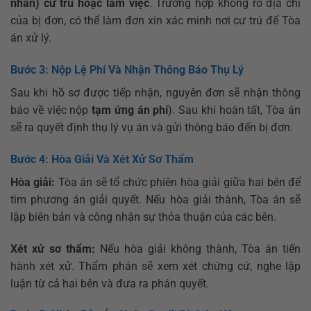
nhân) cư trú hoặc làm việc
. Trường hợp không rõ địa chỉ
của bị đơn, có thể làm đơn xin xác minh nơi cư trú để Tòa
án xử lý.
Bước 3: Nộp Lệ Phí Và Nhận Thông Báo Thụ Lý
Sau khi hồ sơ được tiếp nhận, nguyên đơn sẽ nhận thông
báo về việc nộp
tạm ứng án phí
). Sau khi hoàn tất, Tòa án
sẽ ra quyết định thụ lý vụ án và gửi thông báo đến bị đơn.
Bước 4: Hòa Giải Và Xét Xử Sơ Thẩm
Hòa giải:
Tòa án sẽ tổ chức phiên hòa giải giữa hai bên để
tìm phương án giải quyết. Nếu hòa giải thành, Tòa án sẽ
lập biên bản và công nhận sự thỏa thuận của các bên.
Xét xử sơ thẩm:
Nếu hòa giải không thành, Tòa án tiến
hành xét xử. Thẩm phán sẽ xem xét chứng cứ, nghe lập
luận từ cả hai bên và đưa ra phán quyết.