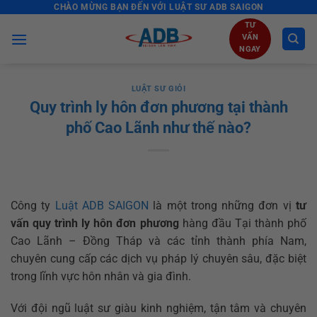
CHÀO MỪNG BẠN ĐẾN VỚI LUẬT SƯ ADB SAIGON
Skip
to
TƯ
VẤN
content
NGAY
LUẬT SƯ GIỎI
Quy trình ly hôn đơn phương tại thành
phố Cao Lãnh như thế nào?
Công ty
Luật ADB SAIGON
là một trong những đơn vị
tư
vấn quy trình ly hôn đơn phương
hàng đầu Tại thành phố
Cao Lãnh – Đồng Tháp và các tỉnh thành phía Nam,
chuyên cung cấp các dịch vụ pháp lý chuyên sâu, đặc biệt
trong lĩnh vực hôn nhân và gia đình.
Với đội ngũ luật sư giàu kinh nghiệm, tận tâm và chuyên