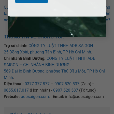
Quy trình ly hôn đơn phương
Quy trình ly hôn đơn phương
tại thị xã Hồng Ngự như thế
tại thành phố Sa Đéc như thế
nào?
nào?
THÔNG TIN VỀ CHÚNG TÔI:
Trụ sở chính:
CÔNG TY LUẬT TNHH ADB SAIGON
25 Đồng Xoài, phường Tân Bình, TP Hồ Chí Minh
.
Chi nhánh Bình Dương:
CÔNG TY LUẬT TNHH ADB
SAIGON – CHI NHÁNH BÌNH DƯƠNG
569 Đại lộ Bình Dương, phường Thủ Dầu Một, TP Hồ Chí
Minh
.
Điện thoại:
0377.377.877
–
0907.520.537
(Zalo)–
0855.017.017
(Hôn nhân) -
0907 520 537
(Tố tụng)
Website:
adbsaigon.com
;
Email:
info@adbsaigon.com