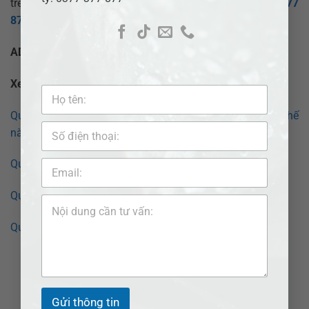
trên
Website:
Phaplynhanh.vn
,
Hotline
:
0377 377
877
hoặc
Fanpage
:
Pháp lý nhanh VN
ADB SAIGON – Giải pháp pháp lý tối ưu cho bạn!
Xem thêm bài viết:
Quy trình ly hôn đơn phương tại tỉnh Đồng Tháp như thế
nào?
Quy trình ly hôn đơn phương tại Sóc Trăng như thế nào?
Quy trình ly hôn đơn phương tại Cao Lãnh như thế nào?
Quy trình ly hôn đơn phương tại Hồng Ngự như thế nào?
Gửi thông tin