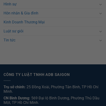
Hình sự
Hôn nhân & Gia đình
Kinh Doanh Thương Mại
Luật sư giỏi
Tin tức
CÔNG TY LUẬT TNHH ADB SAIGON
Trụ sở chính:
25 Đồng Xoài, Phường Tân Bình, TP Hồ Chí
Minh.
CN Bình Dương:
569 Đại lộ Bình Dương, Phường Thủ Dầu
Một, TP Hồ Chí Minh
.