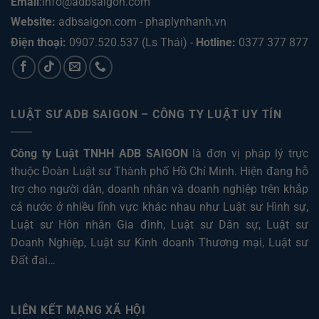
Email
:info@adbsaigon.com
Website:
adbsaigon.com
-
phaplynhanh.vn
Điện thoại:
0907.520.537
(Ls Thái) -
Hotline:
0377 377 877
LUẬT SƯ ADB SAIGON – CÔNG TY LUẬT UY TÍN
Công ty Luật TNHH ADB SAIGON
là đơn vị pháp lý trực
thuộc Đoàn Luật sư Thành phố Hồ Chí Minh. Hiện đang hỗ
trợ cho người dân, doanh nhân và doanh nghiệp trên khắp
cả nước ở nhiều lĩnh vực khác nhau như
Luật sư Hình sự
,
Luật sư Hôn nhân Gia đình
,
Luật sư Dân sự
,
Luật sư
Doanh Nghiệp
,
Luật sư Kinh doanh Thương mại
,
Luật sư
Đất đai
…
LIÊN KẾT MẠNG XÃ HỘI