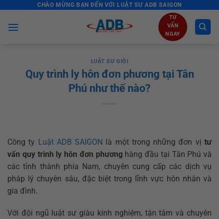
CHÀO MỪNG BẠN ĐẾN VỚI LUẬT SƯ ADB SAIGON
Skip
to
TƯ
VẤN
content
NGAY
LUẬT SƯ GIỎI
Quy trình ly hôn đơn phương tại Tân
Phú như thế nào?
Công ty
Luật ADB SAIGON
là một trong những đơn vị
tư
vấn quy trình ly hôn đơn phương
hàng đầu tại Tân Phú và
các tỉnh thành phía Nam, chuyên cung cấp các dịch vụ
pháp lý chuyên sâu, đặc biệt trong lĩnh vực hôn nhân và
gia đình.
Với đội ngũ luật sư giàu kinh nghiệm, tận tâm và chuyên