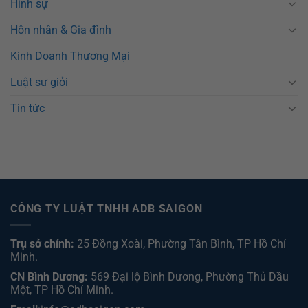
Hình sự
Hôn nhân & Gia đình
Kinh Doanh Thương Mại
Luật sư giỏi
Tin tức
CÔNG TY LUẬT TNHH ADB SAIGON
Trụ sở chính:
25 Đồng Xoài, Phường Tân Bình, TP Hồ Chí
Minh.
CN Bình Dương:
569 Đại lộ Bình Dương, Phường Thủ Dầu
Một, TP Hồ Chí Minh
.