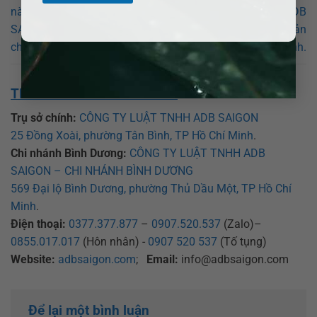
nào khi ly hôn? Luật sư ADB
nào khi ly hôn? Luật sư ADB
SAIGON hỗ trợ chia tài sản
SAIGON hỗ trợ chia tài sản
chung tại Huyện Tân Hưng.
chung tại Huyện Tân Thạnh.
THÔNG TIN VỀ CHÚNG TÔI:
Trụ sở chính:
CÔNG TY LUẬT TNHH ADB SAIGON
25 Đồng Xoài, phường Tân Bình, TP Hồ Chí Minh
.
Chi nhánh Bình Dương:
CÔNG TY LUẬT TNHH ADB
SAIGON – CHI NHÁNH BÌNH DƯƠNG
569 Đại lộ Bình Dương, phường Thủ Dầu Một, TP Hồ Chí
Minh
.
Điện thoại:
0377.377.877
–
0907.520.537
(Zalo)–
0855.017.017
(Hôn nhân) -
0907 520 537
(Tố tụng)
Website:
adbsaigon.com
;
Email:
info@adbsaigon.com
Để lại một bình luận