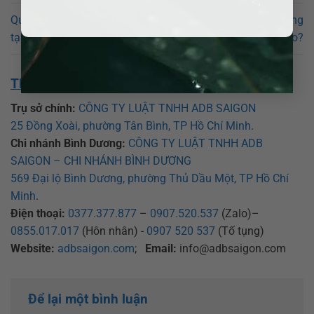
Quy trình ly hôn đơn phương
Quy trình ly hôn đơn phương
tại Đà Lạt như thế nào?
tại Bảo Lâm như thế nào?
THÔNG TIN VỀ CHÚNG TÔI:
Trụ sở chính:
CÔNG TY LUẬT TNHH ADB SAIGON
25 Đồng Xoài, phường Tân Bình, TP Hồ Chí Minh
.
Chi nhánh Bình Dương:
CÔNG TY LUẬT TNHH ADB
SAIGON – CHI NHÁNH BÌNH DƯƠNG
569 Đại lộ Bình Dương, phường Thủ Dầu Một, TP Hồ Chí
Minh
.
Điện thoại:
0377.377.877
–
0907.520.537
(Zalo)–
0855.017.017
(Hôn nhân) -
0907 520 537
(Tố tụng)
Website:
adbsaigon.com
;
Email:
info@adbsaigon.com
Để lại một bình luận