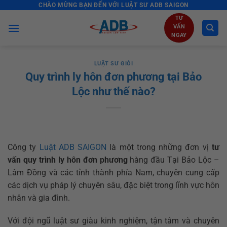
CHÀO MỪNG BẠN ĐẾN VỚI LUẬT SƯ ADB SAIGON
Skip
to
TƯ
VẤN
content
NGAY
LUẬT SƯ GIỎI
Quy trình ly hôn đơn phương tại Bảo
Lộc như thế nào?
Công ty
Luật ADB SAIGON
là một trong những đơn vị
tư
vấn quy trình ly hôn đơn phương
hàng đầu Tại Bảo Lộc –
Lâm Đồng và các tỉnh thành phía Nam, chuyên cung cấp
các dịch vụ pháp lý chuyên sâu, đặc biệt trong lĩnh vực hôn
nhân và gia đình.
Với đội ngũ luật sư giàu kinh nghiệm, tận tâm và chuyên