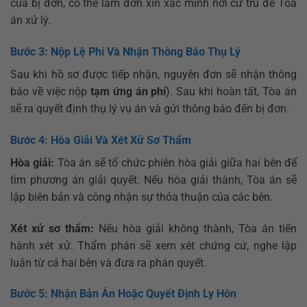
của bị đơn, có thể làm đơn xin xác minh nơi cư trú để Tòa
án xử lý.
Bước 3: Nộp Lệ Phí Và Nhận Thông Báo Thụ Lý
Sau khi hồ sơ được tiếp nhận, nguyên đơn sẽ nhận thông
báo về việc nộp
tạm ứng án phí
). Sau khi hoàn tất, Tòa án
sẽ ra quyết định thụ lý vụ án và gửi thông báo đến bị đơn.
Bước 4: Hòa Giải Và Xét Xử Sơ Thẩm
Hòa giải:
Tòa án sẽ tổ chức phiên hòa giải giữa hai bên để
tìm phương án giải quyết. Nếu hòa giải thành, Tòa án sẽ
lập biên bản và công nhận sự thỏa thuận của các bên.
Xét xử sơ thẩm:
Nếu hòa giải không thành, Tòa án tiến
hành xét xử. Thẩm phán sẽ xem xét chứng cứ, nghe lập
luận từ cả hai bên và đưa ra phán quyết.
Bước 5: Nhận Bản Án Hoặc Quyết Định Ly Hôn