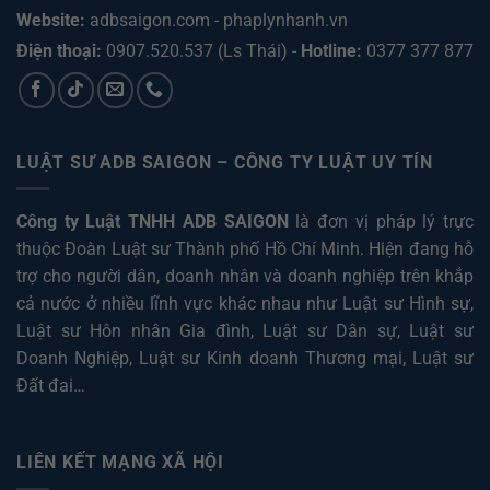
Website:
adbsaigon.com
-
phaplynhanh.vn
Điện thoại:
0907.520.537
(Ls Thái) -
Hotline:
0377 377 877
LUẬT SƯ ADB SAIGON – CÔNG TY LUẬT UY TÍN
Công ty Luật TNHH ADB SAIGON
là đơn vị pháp lý trực
thuộc Đoàn Luật sư Thành phố Hồ Chí Minh. Hiện đang hỗ
trợ cho người dân, doanh nhân và doanh nghiệp trên khắp
cả nước ở nhiều lĩnh vực khác nhau như
Luật sư Hình sự
,
Luật sư Hôn nhân Gia đình
,
Luật sư Dân sự
,
Luật sư
Doanh Nghiệp
,
Luật sư Kinh doanh Thương mại
,
Luật sư
Đất đai
…
LIÊN KẾT MẠNG XÃ HỘI