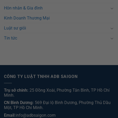
Hôn nhân & Gia đình
Kinh Doanh Thương Mại
Luật sư giỏi
Tin tức
CÔNG TY LUẬT TNHH ADB SAIGON
Trụ sở chính:
25 Đồng Xoài, Phường Tân Bình, TP Hồ Chí
Minh.
CN Bình Dương:
569 Đại lộ Bình Dương, Phường Thủ Dầu
Một, TP Hồ Chí Minh
.
Email
:info@adbsaigon.com