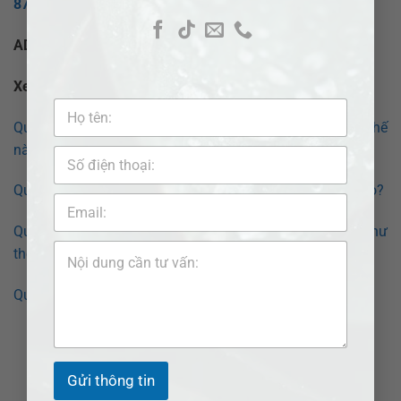
877
hoặc
Fanpage
:
Pháp lý nhanh VN
ADB SAIGON – Giải pháp pháp lý tối ưu cho bạn!
Xem thêm bài viết:
Quy trình ly hôn đơn phương tại tỉnh Đắk Nông như thế
nào?
Quy trình ly hôn đơn phương tại tỉnh Đắk Lắk như thế nào?
Quy trình ly hôn đơn phương tại thành phố Gia Nghĩa như
thế nào?
Quy trình ly hôn đơn phương tại Đắk Glong như thế nào?
Gửi thông tin