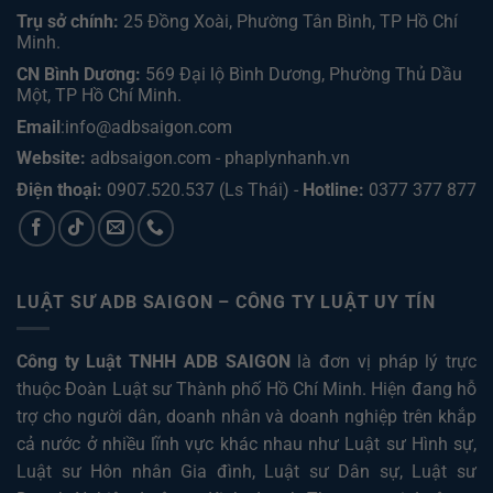
Trụ sở chính:
25 Đồng Xoài, Phường Tân Bình, TP Hồ Chí
Minh.
CN Bình Dương:
569 Đại lộ Bình Dương, Phường Thủ Dầu
Một, TP Hồ Chí Minh
.
Email
:info@adbsaigon.com
Website:
adbsaigon.com
-
phaplynhanh.vn
Điện thoại:
0907.520.537
(Ls Thái) -
Hotline:
0377 377 877
LUẬT SƯ ADB SAIGON – CÔNG TY LUẬT UY TÍN
Công ty Luật TNHH ADB SAIGON
là đơn vị pháp lý trực
thuộc Đoàn Luật sư Thành phố Hồ Chí Minh. Hiện đang hỗ
trợ cho người dân, doanh nhân và doanh nghiệp trên khắp
cả nước ở nhiều lĩnh vực khác nhau như
Luật sư Hình sự
,
Luật sư Hôn nhân Gia đình
,
Luật sư Dân sự
,
Luật sư