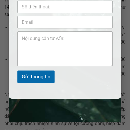
144/2021/NĐ-CP
, hành vi mua, bán dâm bị xử phạt
như
sau:
Phạt tiền từ 1.000.000 – 2.000.000 đồng đối với hành vi
mua dâm. Trong trường hợp mua dâm nhiều người
cùng một lúc thì bị phạt tiền từ 2.000.000 – 5.000.000
đồng.
Phạt cảnh cáo hoặc phạt tiền từ 300.000 – 500.000
đồng đối với hành vi bán dâm. Trường hợp bán dâm
cho nhiều người cùng một lúc thì phạt tiền từ 1.000.000
Gửi thông tin
– 2.000.000 đồng.
Như vậy, theo quy định của pháp luật, nếu quan hệ với
người trên 16 tuổi nhưng
không
tự nguyện
thì sẽ có khả
năng phải chịu trách nhiệm hình sự
về tội cưỡng dâm, hiếp
dâm. Nếu quan hệ với người trên 16 tuổi
tự nguyện
không
phải chịu trách nhiệm hình sự
về tội cưỡng dâm, hiếp dâm