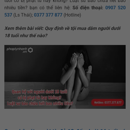
tuổi có bị phạt tù hay không? Luật sư bào chữa hết bao
nhiêu tiền? bạn có thể liên hệ:
Số điện thoại:
0907 520
537
(Ls Thái);
0377 377 877
(Hotline)
Xem thêm bài viết:
Quy định về tội mua dâm người dưới
18 tuổi như thế nào?