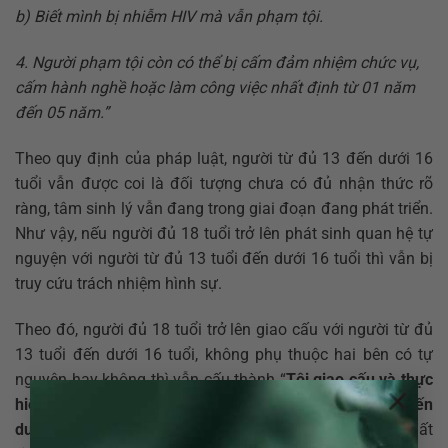
b) Biết mình bị nhiễm HIV mà vẫn phạm tội.
4. Người phạm tội còn có thể bị cấm đảm nhiệm chức vụ,
cấm hành nghề hoặc làm công việc nhất định từ 01 năm
đến 05 năm
.
”
Theo quy định của pháp luật, người từ đủ 13 đến dưới 16
tuổi vẫn được coi là đối tượng chưa có đủ nhận thức rõ
ràng, tâm sinh lý vẫn đang trong giai đoạn đang phát triển.
Như vậy, nếu người đủ 18 tuổi trở lên phát sinh quan hệ tự
nguyện với người từ đủ 13 tuổi đến dưới 16 tuổi thì vẫn bị
truy cứu trách nhiệm hình sự.
Theo đó, người đủ 18 tuổi trở lên giao cấu với người từ đủ
13 tuổi đến dưới 16 tuổi, không phụ thuộc hai bên có tự
nguyện hay không thì vẫn cấu thành “
Tội giao cấu và thực
×
hiện hành vi tình dục khác với người từ đủ 13 tuổi đến
dưới 16 tuổi
” với hình phạt tù từ 01 – 05 năm, nặng nhất