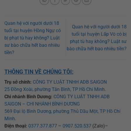
Quan hệ với người dưới 18
Quan hệ với người dưới 18
tuổi tại huyện Hồng Ngự có
tuổi tại huyện Lấp Vò có bị
bị phạt tù hay không? Luật
phạt tù hay không? Luật sư
sư bào chữa hết bao nhiêu
bào chữa hết bao nhiêu tiền?
tiền?
THÔNG TIN VỀ CHÚNG TÔI:
Trụ sở chính:
CÔNG TY LUẬT TNHH ADB SAIGON
25 Đồng Xoài, phường Tân Bình, TP Hồ Chí Minh
.
Chi nhánh Bình Dương:
CÔNG TY LUẬT TNHH ADB
SAIGON – CHI NHÁNH BÌNH DƯƠNG
569 Đại lộ Bình Dương, phường Thủ Dầu Một, TP Hồ Chí
Minh
.
Điện thoại:
0377.377.877
–
0907.520.537
(Zalo)–