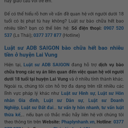
hay giao cấu với trẻ em.
Để có thể hiểu rõ hơn về vấn đề quan hệ với người dưới 18
tuổi có bị phạt tù hay không? Luật sư bào chữa hết bao
nhiêu tiền? bạn có thể liên hệ:
Số điện thoại:
0907 520
537
(Ls Thái);
0377 377 877
(Hotline)
Luật sư ADB SAIGON bào chữa hết bao nhiêu
tiền ở huyện Lai Vung
Hiện tại,
Luật sư ADB SAIGON
đang hỗ trợ
dịch vụ
bào
chữa trong các vụ án liên quan đến việc quan hệ với người
dưới 18 tuổi
tại huyện Lai Vung
và ở nhiều tỉnh thành khác.
Ngoài ra, chúng tôi còn hỗ trợ đa dạng trên rất nhiều các
lĩnh vực pháp lý khác như
Luật sư Hình sự
,
Luật sư Hôn
nhân Gia đình
,
Luật sư Dân sự
,
Luật sư Doanh
Nghiệp
,
Luật sư Đất đai
…
tư vấn ly hôn nhanh
,
tư vấn luật
thừa kế
,… nếu bạn có thắc mắc hãy liên hệ với chúng tôi
theo thông tin trên
Website:
Phaplynhanh.vn
,
Hotline
:
0377