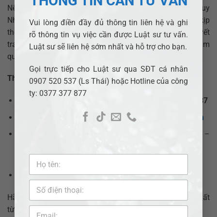
THÔNG TIN CẦN TƯ VẤN
Nếu bạn đang phải tranh chấp quyền sử dụng đất tại Quy
Nhơn, đừng ngần ngại liên hệ luật sư để được hỗ trợ kịp
Vui lòng điền đầy đủ thông tin liên hệ và ghi
thời. Một luật sư có kinh nghiệm sẽ giúp bạn giải quyết
rõ thông tin vụ việc cần được Luật sư tư vấn.
tranh chấp nhanh chóng, đúng pháp luật và bảo đảm
Luật sư sẽ liên hệ sớm nhất và hỗ trợ cho bạn.
quyền lợi cao nhất.
Gọi trực tiếp cho Luật sư qua SĐT cá nhân
Thông tin liên hệ:
0907 520 537 (Ls Thái) hoặc Hotline của công
ty: 0377 377 877
Hotline:
0377.377.877
– Tổng giám đốc:
0907.520.537
Email:
adbsaigon@gmail.com
–
info@adbsaigon.com
Trang web:
adbsaigon.com
–
https://adbsaigon.com/gioi-thieu-van-phong-luat-su-
adb-saigon/
Facebook:
Luật Bình Dương
–
Pháp lý nhanh VN
Hãy liên hệ ngay để nhận được sự tư vấn và hỗ trợ tốt nhất
từ ​​đội ngũ luật sư chuyên nghiệp.