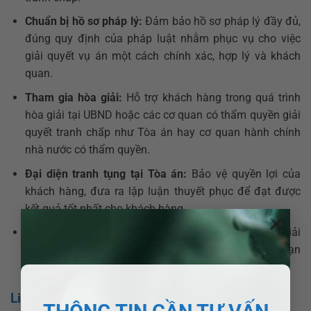
Chuẩn bị hồ sơ pháp lý:
Đảm bảo hồ sơ pháp lý đầy đủ,
đúng quy định của pháp luật nhằm phục vụ cho việc
giải quyết vụ án một cách chính xác, hợp lý và khách
quan.
Tham gia hòa giải:
Hỗ trợ khách hàng trong quá trình
hòa giải tại UBND hoặc các cơ quan có thẩm quyền giải
quyết tranh chấp như Tòa án hay cơ quan hành chính
nhà nước có thẩm quyền.
Đại diện tranh tụng tại Tòa án:
Bảo vệ quyền lợi của
khách hàng, đưa ra lập luận thuyết phục để đạt được
kết quả tốt nhất cho khách hàng.
×
Bảo vệ quyền lợi lâu dài:
Luật sư không chỉ giúp giải
quyết tranh chấp hiện tại mà tư vấn giải pháp để hạn
chế rủi ro pháp lý trong tương lai.
Liên hệ luật sư tại Quy Nhơn?