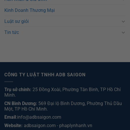
Kinh Doanh Thương Mại
Luật sư giỏi
Tin tức
CÔNG TY LUẬT TNHH ADB SAIGON
Trụ sở chính:
25 Đồng Xoài, Phường Tân Bình, TP Hồ Chí
Minh.
CN Bình Dương:
569 Đại lộ Bình Dương, Phường Thủ Dầu
Một, TP Hồ Chí Minh
.
Email
:info@adbsaigon.com
Website:
adbsaigon.com
-
phaplynhanh.vn