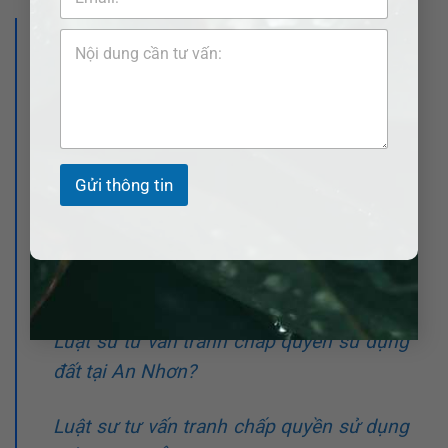
>>> Xem thêm bài viết:
Luật sư tư vấn tranh chấp quyền sử dụng
đất tại Quảng Nam?
Luật sư tư vấn tranh chấp quyền sử dụng
Gửi thông tin
đất tại Quảng Ngãi?
Luật sư tư vấn tranh chấp quyền sử dụng
đất tại An Lão?
Luật sư tư vấn tranh chấp quyền sử dụng
đất tại An Nhơn?
Luật sư tư vấn tranh chấp quyền sử dụng