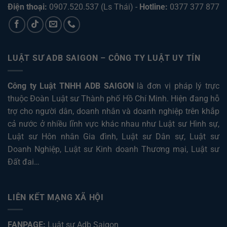
Điện thoại:
0907.520.537
(Ls Thái) -
Hotline:
0377 377 877
LUẬT SƯ ADB SAIGON – CÔNG TY LUẬT UY TÍN
Công ty Luật TNHH ADB SAIGON
là đơn vị pháp lý trực
thuộc Đoàn Luật sư Thành phố Hồ Chí Minh. Hiện đang hỗ
trợ cho người dân, doanh nhân và doanh nghiệp trên khắp
cả nước ở nhiều lĩnh vực khác nhau như
Luật sư Hình sự
,
Luật sư Hôn nhân Gia đình
,
Luật sư Dân sự
,
Luật sư
Doanh Nghiệp
,
Luật sư Kinh doanh Thương mại
,
Luật sư
Đất đai
…
LIÊN KẾT MẠNG XÃ HỘI
FANPAGE:
Luật sư Adb Saigon