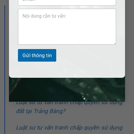
>>> Xem thêm bài viết:
Luật sư tư vấn tranh chấp quyền sử dụng
đất tại Tân Biên?
Luật
sư tư vấn tranh chấp quyền sử dụng
Gửi thông tin
đất tại Tân Châu?
Luật sư tư vấn tranh chấp quyền sử dụng
đất tại Thành phố Tây Ninh?
Luật sư tư vấn tranh chấp quyền sử dụng
đất tại Trảng Bàng?
Luật sư tư vấn tranh chấp quyền sử dụng