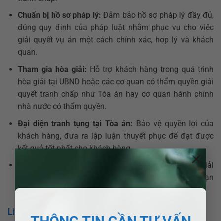
Chuẩn bị hồ sơ pháp lý:
Đảm bảo hồ sơ pháp lý đầy đủ,
đúng quy định của pháp luật nhằm phục vụ cho việc
giải quyết vụ án một cách chính xác, hợp lý và khách
quan.
Tham gia hòa giải:
Hỗ trợ khách hàng trong quá trình
hòa giải tại UBND hoặc các cơ quan có thẩm quyền giải
quyết tranh chấp như Tòa án hay cơ quan hành chính
nhà nước có thẩm quyền.
Đại diện tranh tụng tại Tòa án:
Bảo vệ quyền lợi của
khách hàng, đưa ra lập luận thuyết phục để đạt được
kết quả tốt nhất cho khách hàng.
×
Bảo vệ quyền lợi lâu dài:
Luật sư không chỉ giúp giải
quyết tranh chấp hiện tại mà tư vấn giải pháp để hạn
chế rủi ro pháp lý trong tương lai.
Liên hệ luật sư tại Củ Chi?