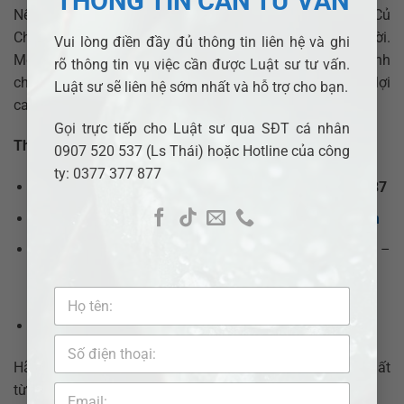
THÔNG TIN CẦN TƯ VẤN
Nếu bạn đang phải tranh chấp quyền sử dụng đất tại Củ
Chi, đừng ngần ngại liên hệ luật sư để được hỗ trợ kịp thời.
Vui lòng điền đầy đủ thông tin liên hệ và ghi
Một luật sư có kinh nghiệm sẽ giúp bạn giải quyết tranh
rõ thông tin vụ việc cần được Luật sư tư vấn.
chấp nhanh chóng, đúng pháp luật và bảo đảm quyền lợi
Luật sư sẽ liên hệ sớm nhất và hỗ trợ cho bạn.
cao nhất.
Gọi trực tiếp cho Luật sư qua SĐT cá nhân
Thông tin liên hệ:
0907 520 537 (Ls Thái) hoặc Hotline của công
ty: 0377 377 877
Hotline:
0377.377.877
– Tổng giám đốc:
0907.520.537
Email:
adbsaigon@gmail.com
–
info@adbsaigon.com
Trang web:
adbsaigon.com
–
https://adbsaigon.com/gioi-thieu-van-phong-luat-su-
adb-saigon/
Facebook:
Luật Bình Dương
–
Pháp lý nhanh VN
Hãy liên hệ ngay để nhận được sự tư vấn và hỗ trợ tốt nhất
từ ​​đội ngũ luật sư chuyên nghiệp.