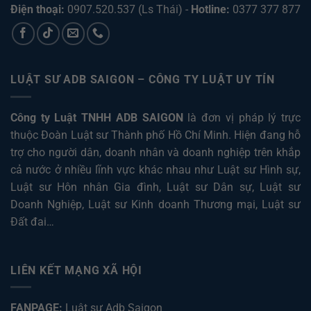
Điện thoại:
0907.520.537
(Ls Thái) -
Hotline:
0377 377 877
LUẬT SƯ ADB SAIGON – CÔNG TY LUẬT UY TÍN
Công ty Luật TNHH ADB SAIGON
là đơn vị pháp lý trực
thuộc Đoàn Luật sư Thành phố Hồ Chí Minh. Hiện đang hỗ
trợ cho người dân, doanh nhân và doanh nghiệp trên khắp
cả nước ở nhiều lĩnh vực khác nhau như
Luật sư Hình sự
,
Luật sư Hôn nhân Gia đình
,
Luật sư Dân sự
,
Luật sư
Doanh Nghiệp
,
Luật sư Kinh doanh Thương mại
,
Luật sư
Đất đai
…
LIÊN KẾT MẠNG XÃ HỘI
FANPAGE:
Luật sư Adb Saigon