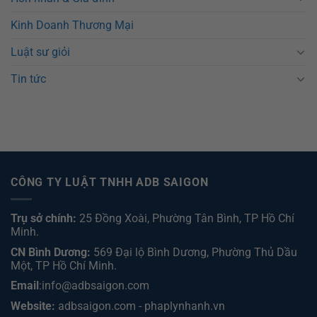
Kinh Doanh Thương Mại
Luật sư giỏi
Tin tức
CÔNG TY LUẬT TNHH ADB SAIGON
Trụ sở chính:
25 Đồng Xoài, Phường Tân Bình, TP Hồ Chí
Minh.
CN Bình Dương:
569 Đại lộ Bình Dương, Phường Thủ Dầu
Một, TP Hồ Chí Minh
.
Email
:info@adbsaigon.com
Website:
adbsaigon.com
-
phaplynhanh.vn