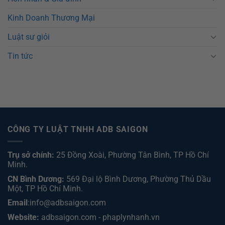
Kinh Doanh Thương Mại
Luật sư giỏi
Tin tức
CÔNG TY LUẬT TNHH ADB SAIGON
Trụ sở chính:
25 Đồng Xoài, Phường Tân Bình, TP Hồ Chí
Minh.
CN Bình Dương:
569 Đại lộ Bình Dương, Phường Thủ Dầu
Một, TP Hồ Chí Minh
.
Email
:info@adbsaigon.com
Website:
adbsaigon.com
-
phaplynhanh.vn