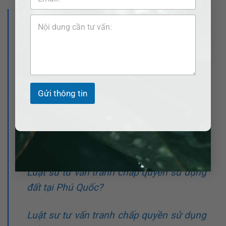
>>> Xem thêm bài viết:
Luật sư tư vấn tranh chấp quyền sử dụng
đất tại Hòn Đất?
Luật sư tư vấn tranh chấp quyền sử dụng
Gửi thông tin
đất tại Kiên Hải?
Luật sư tư vấn tranh chấp quyền sử dụng
đất tại Kiên Lương?
Luật sư tư vấn tranh chấp quyền sử dụng
đất tại Phú Quốc?
Luật sư tư vấn tranh chấp quyền sử dụng