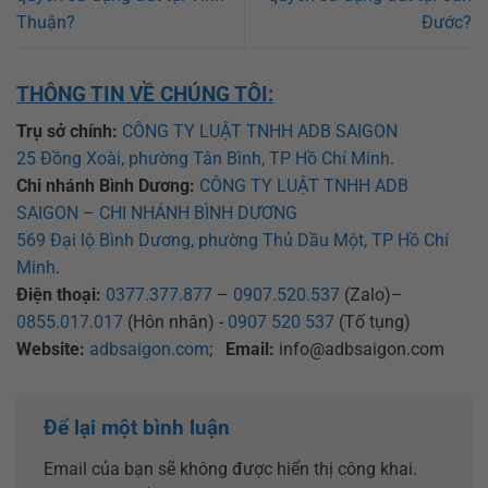
Thuận?
Đước?
THÔNG TIN VỀ CHÚNG TÔI:
Trụ sở chính:
CÔNG TY LUẬT TNHH ADB SAIGON
25 Đồng Xoài, phường Tân Bình, TP Hồ Chí Minh
.
Chi nhánh Bình Dương:
CÔNG TY LUẬT TNHH ADB
SAIGON – CHI NHÁNH BÌNH DƯƠNG
569 Đại lộ Bình Dương, phường Thủ Dầu Một, TP Hồ Chí
Minh
.
Điện thoại:
0377.377.877
–
0907.520.537
(Zalo)–
0855.017.017
(Hôn nhân) -
0907 520 537
(Tố tụng)
Website:
adbsaigon.com
;
Email:
info@adbsaigon.com
Để lại một bình luận
Email của bạn sẽ không được hiển thị công khai.