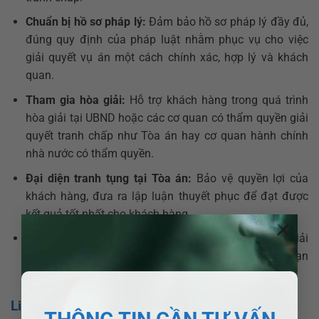
Chuẩn bị hồ sơ pháp lý:
Đảm bảo hồ sơ pháp lý đầy đủ,
đúng quy định của pháp luật nhằm phục vụ cho việc
giải quyết vụ án một cách chính xác, hợp lý và khách
quan.
Tham gia hòa giải:
Hỗ trợ khách hàng trong quá trình
hòa giải tại UBND hoặc các cơ quan có thẩm quyền giải
quyết tranh chấp như Tòa án hay cơ quan hành chính
nhà nước có thẩm quyền.
Đại diện tranh tụng tại Tòa án:
Bảo vệ quyền lợi của
khách hàng, đưa ra lập luận thuyết phục để đạt được
kết quả tốt nhất cho khách hàng.
×
Bảo vệ quyền lợi lâu dài:
Luật sư không chỉ giúp giải
quyết tranh chấp hiện tại mà tư vấn giải pháp để hạn
chế rủi ro pháp lý trong tương lai.
Liên hệ luật sư tại Bến Lức?