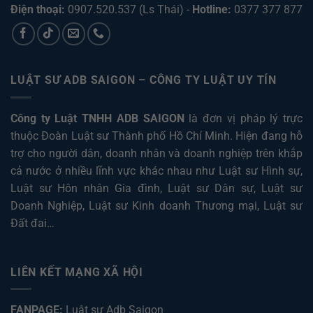
Điện thoại:
0907.520.537
(Ls Thái) -
Hotline:
0377 377 877
LUẬT SƯ ADB SAIGON – CÔNG TY LUẬT UY TÍN
Công ty Luật TNHH ADB SAIGON
là đơn vị pháp lý trực
thuộc Đoàn Luật sư Thành phố Hồ Chí Minh. Hiện đang hỗ
trợ cho người dân, doanh nhân và doanh nghiệp trên khắp
cả nước ở nhiều lĩnh vực khác nhau như
Luật sư Hình sự
,
Luật sư Hôn nhân Gia đình
,
Luật sư Dân sự
,
Luật sư
Doanh Nghiệp
,
Luật sư Kinh doanh Thương mại
,
Luật sư
Đất đai
…
LIÊN KẾT MẠNG XÃ HỘI
FANPAGE:
Luật sư Adb Saigon