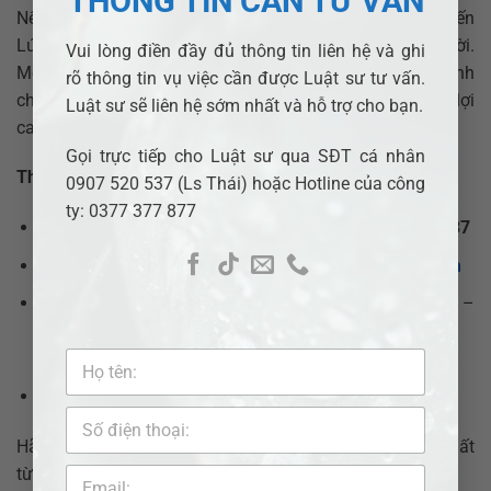
THÔNG TIN CẦN TƯ VẤN
Nếu bạn đang phải tranh chấp quyền sử dụng đất tại Bến
Lức, đừng ngần ngại liên hệ luật sư để được hỗ trợ kịp thời.
Vui lòng điền đầy đủ thông tin liên hệ và ghi
Một luật sư có kinh nghiệm sẽ giúp bạn giải quyết tranh
rõ thông tin vụ việc cần được Luật sư tư vấn.
chấp nhanh chóng, đúng pháp luật và bảo đảm quyền lợi
Luật sư sẽ liên hệ sớm nhất và hỗ trợ cho bạn.
cao nhất.
Gọi trực tiếp cho Luật sư qua SĐT cá nhân
Thông tin liên hệ:
0907 520 537 (Ls Thái) hoặc Hotline của công
ty: 0377 377 877
Hotline:
0377.377.877
– Tổng giám đốc:
0907.520.537
Email:
adbsaigon@gmail.com
–
info@adbsaigon.com
Trang web:
adbsaigon.com
–
https://adbsaigon.com/gioi-thieu-van-phong-luat-su-
adb-saigon/
Facebook:
Luật Bình Dương
–
Pháp lý nhanh VN
Hãy liên hệ ngay để nhận được sự tư vấn và hỗ trợ tốt nhất
từ ​​đội ngũ luật sư chuyên nghiệp.