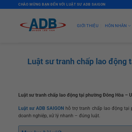
Skip
CHÀO MỪNG BẠN ĐẾN VỚI LUẬT SƯ ADB SAIGON
to
content
GIỚI THIỆU
HÔN NHÂN
Luật sư tranh chấp lao động 
Luật sư tranh chấp lao động tại phường Đông Hòa – U
Luật sư ADB SAIGON
hỗ trợ tranh chấp lao động tại
doanh nghiệp, xử lý nhanh – đúng luật.