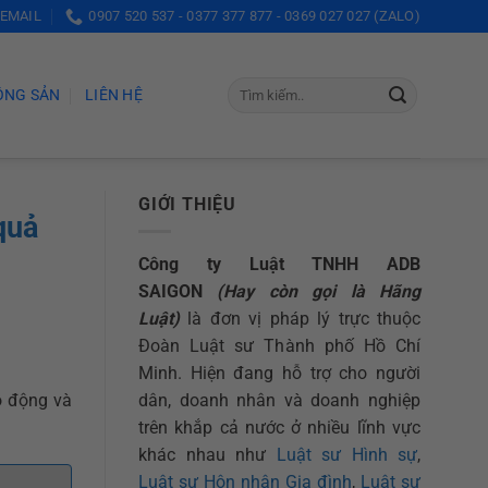
 EMAIL
0907 520 537 - 0377 377 877 - 0369 027 027 (ZALO)
ỘNG SẢN
LIÊN HỆ
GIỚI THIỆU
quả
Công ty Luật TNHH ADB
SAIGON
(Hay còn gọi là Hãng
Luật)
là đơn vị pháp lý trực thuộc
Đoàn Luật sư Thành phố Hồ Chí
Minh. Hiện đang hỗ trợ cho người
dân, doanh nhân và doanh nghiệp
o động và
trên khắp cả nước ở nhiều lĩnh vực
khác nhau như
Luật sư Hình sự
,
Luật sư Hôn nhân Gia đình
,
Luật sư