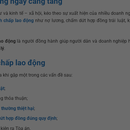
ộng ngày càng tăng
và kinh tế – xã hội, kéo theo sự xuất hiện của nhiều doanh ng
h chấp lao động
như nợ lương, chấm dứt hợp đồng trái luật, kỷ
lao động
là người đồng hành giúp người dân và doanh nghiệp 
lý
.
 chấp lao động
 khi gặp một trong các vấn đề sau:
ật
;
g thỏa thuận;
 thường thiệt hại
;
ứt hợp đồng đúng quy định
;
kiện ra Tòa án.