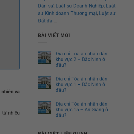
Dân sự
,
Luật sư Doanh Nghiệp
,
Luật
sư Kinh doanh Thương mại
,
Luật sư
Đất đai
…
BÀI VIẾT MỚI
Địa chỉ Tòa án nhân dân
khu vực 2 – Bắc Ninh ở
đâu?
Địa chỉ Tòa án nhân dân
khu vực 1 – Bắc Ninh ở
đâu?
ự nhiên và
Địa chỉ Tòa án nhân dân
khu vực 15 – An Giang ở
 từ nhiều
đâu?
BÀI VIẾT LIÊN QUAN