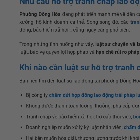
Nhu cầu hỗ trợ tranh chấp lao đ
Phường Đông Hòa
đang phát triển mạnh mẽ về dân cư 
xưởng, hộ kinh doanh cá thể. Song song đó, các
tran
động, bảo hiểm xã hội… cũng ngày càng phổ biến.
Trong những tình huống như vậy,
luật sư chuyên về 
luật, bảo vệ quyền lợi hợp pháp và
hạn chế rủi ro pháp 
Khi nào cần luật sư hỗ trợ tranh
Bạn nên tìm đến luật sư lao động tại phường Đông Hòa
Bị công ty
chấm dứt hợp đồng lao động trái pháp lu
Không được thanh toán lương, thưởng, phụ cấp đún
Tranh chấp về bảo hiểm xã hội, trợ cấp thôi việc,
bồi
Doanh nghiệp muốn xử lý kỷ luật nhân viên,
chấm d
Hai bên muốn hòa giải, thương lượng trước khi khởi 