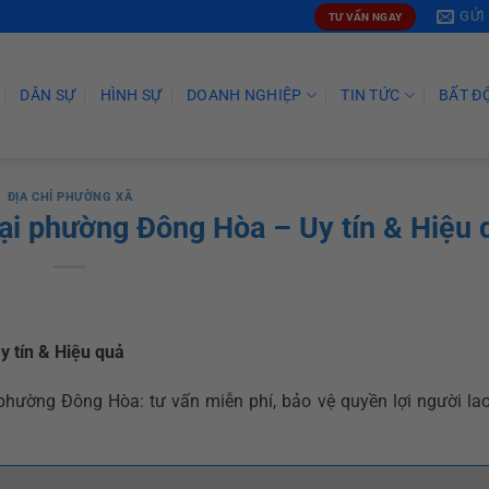
GỬI
TƯ VẤN NGAY
DÂN SỰ
HÌNH SỰ
DOANH NGHIỆP
TIN TỨC
BẤT Đ
ĐỊA CHỈ PHƯỜNG XÃ
tại phường Đông Hòa – Uy tín & Hiệu 
y tín & Hiệu quả
 phường Đông Hòa: tư vấn miễn phí, bảo vệ quyền lợi người la