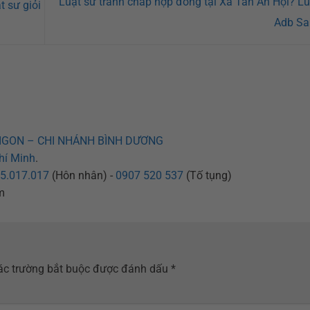
Luật sư tranh chấp hợp đồng tại Xã Tân An Hội? Lu
 sư giỏi
Adb Sa
IGON – CHI NHÁNH BÌNH DƯƠNG
hí Minh
.
5.017.017
(Hôn nhân) -
0907 520 537
(Tố tụng)
m
ác trường bắt buộc được đánh dấu
*