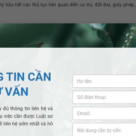
ý hầu hết các thủ tục liên quan đến cư trú, đất đai, giấy phép…
đồng tại Xã Nhuận Đức?
Nhuận Đức sau sáp nhập
, các mâu thuẫn và tranh chấp dân sự
ng, mua bán, dịch vụ,… có xu hướng gia tăng.
CM
, với đội ngũ
luật sư tranh chấp hợp đồng giàu kinh nghiệm
,
n địa bàn
Xã Nhuận Đức mới
.
 TIN CẦN
t các loại tranh chấp hợp đồng:
Ư VẤN
 nhà
 đủ thông tin liên hệ và
vụ việc cần được Luật sư
ẽ liên hệ sớm nhất và hỗ