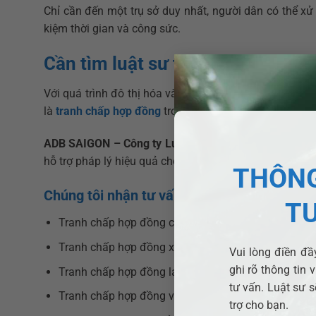
Chỉ cần đến một trụ sở duy nhất, người dân có thể xử l
kiệm thời gian và công sức.
Cần tìm luật sư tranh chấp hợp 
Với quá trình đô thị hóa và phát triển mạnh mẽ tại
Xã 
là
tranh chấp hợp đồng
trong lĩnh vực đất đai, xây dự
ADB SAIGON – Công ty Luật chuyên nghiệp tại TP.H
hỗ trợ pháp lý hiệu quả cho cá nhân, doanh nghiệp trê
THÔNG
Chúng tôi nhận tư vấn và đại diện giải quyế
T
Tranh chấp hợp đồng chuyển nhượng đất, mua bán
Tranh chấp hợp đồng xây dựng, thi công
Vui lòng điền đầy
ghi rõ thông tin 
Tranh chấp hợp đồng lao động, hợp đồng dịch vụ
tư vấn. Luật sư s
Tranh chấp hợp đồng vay mượn tiền, đặt cọc
trợ cho bạn.