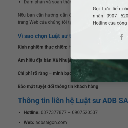
Đàm phán và soạn thảo hợp đồng chặt chẽ, tránh rủ
Gọi trực tiếp 
Nếu bạn cần hướng dẫn đường đi vui lòng liên hệ, ch
nhân 0907 520
trang Web của chúng tôi tại
Luật sư Adb Saigon
hoặc t
Hotline của công
Vì sao chọn Luật sư tranh chấp hợp đồng
Kinh nghiệm thực chiến:
Hàng trăm vụ việc tranh chấp
Am hiểu địa bàn Xã Nhuận Đức:
Hiểu luật – hiểu địa 
Chi phí rõ ràng – minh bạch
Bảo mật tuyệt đối thông tin khách hàng
Thông tin liên hệ Luật sư ADB S
Hotline:
0377377877 – 0907520537
Web:
adbsaigon.com