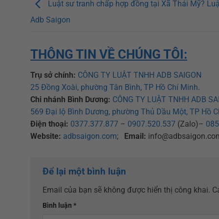
Luật sư tranh chấp hợp đồng tại Xã Thái Mỹ? Luật
Adb Saigon
THÔNG TIN VỀ CHÚNG TÔI:
Trụ sở chính:
CÔNG TY LUẬT TNHH ADB SAIGON
25 Đồng Xoài, phường Tân Bình, TP Hồ Chí Minh
.
Chi nhánh Bình Dương:
CÔNG TY LUẬT TNHH ADB SA
569 Đại lộ Bình Dương, phường Thủ Dầu Một, TP Hồ C
Điện thoại:
0377.377.877
–
0907.520.537
(Zalo)–
085
Website:
adbsaigon.com
;
Email:
info@adbsaigon.co
Để lại một bình luận
Email của bạn sẽ không được hiển thị công khai.
C
Bình luận
*