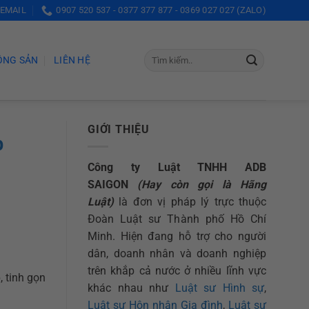
 EMAIL
0907 520 537 - 0377 377 877 - 0369 027 027 (ZALO)
ỘNG SẢN
LIÊN HỆ
GIỚI THIỆU
b
Công ty Luật TNHH ADB
SAIGON
(Hay còn gọi là Hãng
Luật)
là đơn vị pháp lý trực thuộc
Đoàn Luật sư Thành phố Hồ Chí
Minh. Hiện đang hỗ trợ cho người
dân, doanh nhân và doanh nghiệp
trên khắp cả nước ở nhiều lĩnh vực
, tinh gọn
khác nhau như
Luật sư Hình sự
,
Luật sư Hôn nhân Gia đình
,
Luật sư