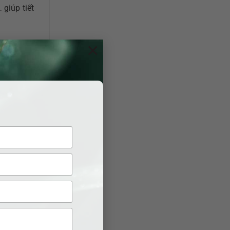
 giúp tiết
×
, đặc biệt
 hiện đang