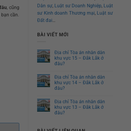
Dân sự
,
Luật sư Doanh Nghiệp
,
Luật
đâu
, cũng
sư Kinh doanh Thương mại
,
Luật sư
n bạn cần.
Đất đai
…
BÀI VIẾT MỚI
Địa chỉ Tòa án nhân dân
khu vực 15 – Đắk Lắk ở
đâu?
Địa chỉ Tòa án nhân dân
khu vực 14 – Đắk Lắk ở
đâu?
Địa chỉ Tòa án nhân dân
khu vực 13 – Đắk Lắk ở
đâu?
BÀI VIẾT LIÊN QUAN