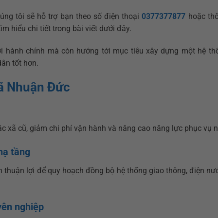
úng tôi sẽ hỗ trợ bạn theo số điện thoại
0377377877
hoặc thôn
ìm hiểu chi tiết trong bài viết dưới đây.
iới hành chính mà còn hướng tới mục tiêu xây dựng một hệ th
ân tốt hơn.
Xã Nhuận Đức
các xã cũ, giảm chi phí vận hành và nâng cao năng lực phục vụ 
hạ tầng
 thuận lợi để quy hoạch đồng bộ hệ thống giao thông, điện nướ
yên nghiệp