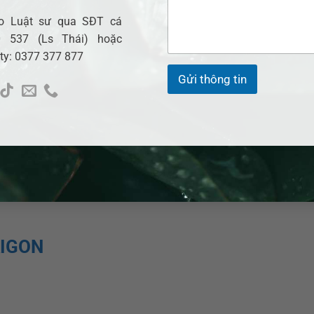
i ro pháp lý
cho Luật sư qua SĐT cá
úng tôi sẽ hỗ trợ bạn theo số điện thoại
0377377877
hoặc thôn
 537 (Ls Thái) hoặc
ìm hiểu chi tiết trong bài viết dưới đây.
 ty: 0377 377 877
Gửi thông tin
 ADB SAIGON?
 hợp đồng được xử lý hiệu quả
phương – dễ giải quyết
AIGON