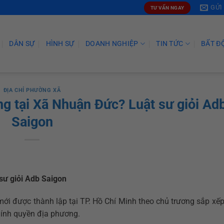
GỬI
TƯ VẤN NGAY
DÂN SỰ
HÌNH SỰ
DOANH NGHIỆP
TIN TỨC
BẤT Đ
ĐỊA CHỈ PHƯỜNG XÃ
ng tại Xã Nhuận Đức? Luật sư giỏi Ad
Saigon
sư giỏi Adb Saigon
ới được thành lập tại TP. Hồ Chí Minh theo chủ trương sắp xếp
ính quyền địa phương.