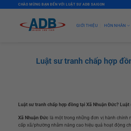
Skip
CHÀO MỪNG BẠN ĐẾN VỚI LUẬT SƯ ADB SAIGON
to
content
GIỚI THIỆU
HÔN NHÂN
Luật sư tranh chấp hợp đồ
Luật sư tranh chấp hợp đồng tại Xã Nhuận Đức? Luật 
Xã Nhuận Đức
là một trong những đơn vị hành chính m
cấp xã/phường nhằm nâng cao hiệu quả hoạt động ch