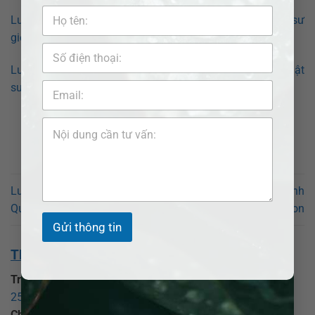
Luật sư tranh chấp hợp đồng tại Phường Sài Gòn? Luật sư
giỏi Adb Saigon
Luật sư tranh chấp hợp đồng tại Phường Thủ Đức? Luật
sư giỏi Adb Saigon
Luật sư giỏi tại Phường Bình
Luật sư giỏi tại Phường Bình
Quới – Luật sư Adb Saigon
Tân – Luật sư Adb Saigon
Gửi thông tin
THÔNG TIN VỀ CHÚNG TÔI:
Trụ sở chính:
CÔNG TY LUẬT TNHH ADB SAIGON
25 Đồng Xoài, phường Tân Bình, TP Hồ Chí Minh
.
Chi nhánh Bình Dương:
CÔNG TY LUẬT TNHH ADB