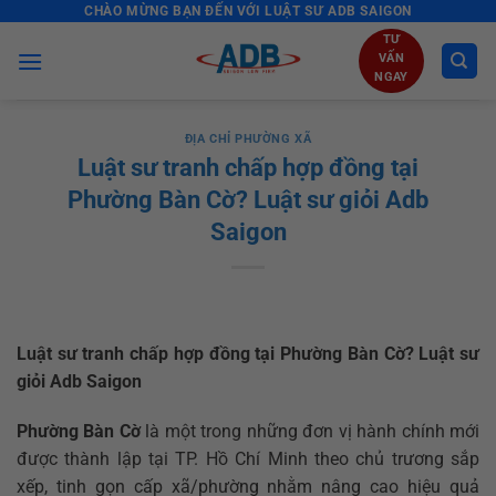
CHÀO MỪNG BẠN ĐẾN VỚI LUẬT SƯ ADB SAIGON
Skip
to
TƯ
VẤN
content
NGAY
ĐỊA CHỈ PHƯỜNG XÃ
Luật sư tranh chấp hợp đồng tại
Phường Bàn Cờ? Luật sư giỏi Adb
Saigon
Luật sư tranh chấp hợp đồng tại Phường Bàn Cờ? Luật sư
giỏi Adb Saigon
Phường Bàn Cờ
là một trong những đơn vị hành chính mới
được thành lập tại TP. Hồ Chí Minh theo chủ trương sắp
xếp, tinh gọn cấp xã/phường nhằm nâng cao hiệu quả