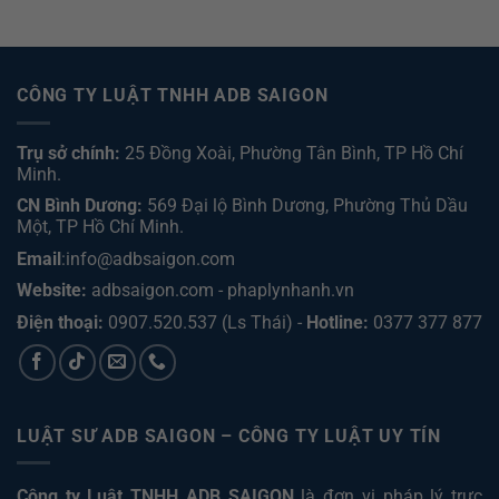
CÔNG TY LUẬT TNHH ADB SAIGON
Trụ sở chính:
25 Đồng Xoài, Phường Tân Bình, TP Hồ Chí
Minh.
CN Bình Dương:
569 Đại lộ Bình Dương, Phường Thủ Dầu
Một, TP Hồ Chí Minh
.
Email
:info@adbsaigon.com
Website:
adbsaigon.com
-
phaplynhanh.vn
Điện thoại:
0907.520.537
(Ls Thái) -
Hotline:
0377 377 877
LUẬT SƯ ADB SAIGON – CÔNG TY LUẬT UY TÍN
Công ty Luật TNHH ADB SAIGON
là đơn vị pháp lý trực