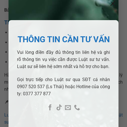
×
Bảo mật tuyệt đối thông tin khách hàng
Thông tin liên hệ Luật sư ADB SAIGON
Hotline:
0377377877 – 0907520537
THÔNG TIN CẦN TƯ VẤN
Web:
adbsaigon.com
Email:
info@adbsaigon.com
Vui lòng điền đầy đủ thông tin liên hệ và ghi
rõ thông tin vụ việc cần được Luật sư tư vấn.
Fanpage:
Pháp lý nhanh VN
Luật sư sẽ liên hệ sớm nhất và hỗ trợ cho bạn.
Hãy để
Luật sư ADB SAIGON
đồng hành, hỗ trợ bạn xử lý
Gọi trực tiếp cho Luật sư qua SĐT cá nhân
mọi tranh chấp hợp đồng tại
Phường Bàn Cờ
một cách
0907 520 537 (Ls Thái) hoặc Hotline của công
nhanh chóng, hiệu quả và đúng pháp luật.
ty: 0377 377 877
📌
Xem thêm các bài viết liên quan:
Luật sư tranh chấp hợp đồng tại Phường Tân Định? Luật
sư giỏi Adb Saigon