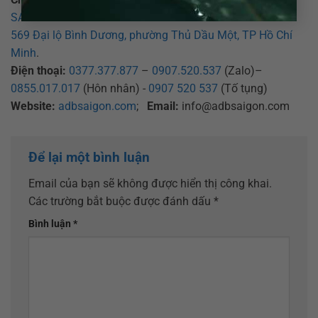
SAIGON – CHI NHÁNH BÌNH DƯƠNG
569 Đại lộ Bình Dương, phường Thủ Dầu Một, TP Hồ Chí
Minh
.
Điện thoại:
0377.377.877
–
0907.520.537
(Zalo)–
0855.017.017
(Hôn nhân) -
0907 520 537
(Tố tụng)
Website:
adbsaigon.com
;
Email:
info@adbsaigon.com
Để lại một bình luận
Email của bạn sẽ không được hiển thị công khai.
Các trường bắt buộc được đánh dấu
*
Bình luận
*