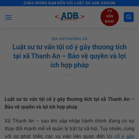
CHÀO MỪNG BẠN ĐẾN VỚI LUẬT SƯ ADB SAIGON
Skip
to
TƯ
VẤN
content
NGAY
ĐỊA CHỈ PHƯỜNG XÃ
Luật sư tư vấn tội cố ý gây thương tích
tại xã Thanh An – Bảo vệ quyền và lợi
ích hợp pháp
Luật sư tư vấn tội cố ý gây thương tích tại xã Thanh An –
Bảo vệ quyền và lợi ích hợp pháp
Xã Thanh An – sau khi sáp nhập hành chính đang có sự
thay đổi mạnh mẽ về quản lý trật tự xã hội. Tuy nhiên, cùng
với sự phát triển, các vụ việc liên quan đến
tội cố ý gây