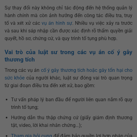
Sự thay đổi này không chỉ tác động đến hệ thống quản lý
hành chính mà còn ảnh hưởng đến công tác điều tra, truy
tố và xét xử các
vụ án hình sự
. Nhiều vụ việc xảy ra trước
và sau khi sáp nhập cần được xác định rõ thẩm quyền giải
quyết, hồ sơ, chứng cứ, và quy trình tố tụng phù hợp.
Vai trò của luật sư trong các vụ án cố ý gây
thương tích
Trong các vụ án
cố ý gây thương tích hoặc gây tổn hại cho
sức khỏe
của người khác, luật sư đóng vai trò quan trọng
từ giai đoạn điều tra đến xét xử, bao gồm:
Tư vấn pháp lý ban đầu để người liên quan nắm rõ quy
trình tố tụng;
Hướng dẫn thu thập chứng cứ (giấy giám định thương
tật, video, lời khai nhân chứng…);
Tham gia hỏi cung
để đảm bảo quyền lợi hợp pháp của