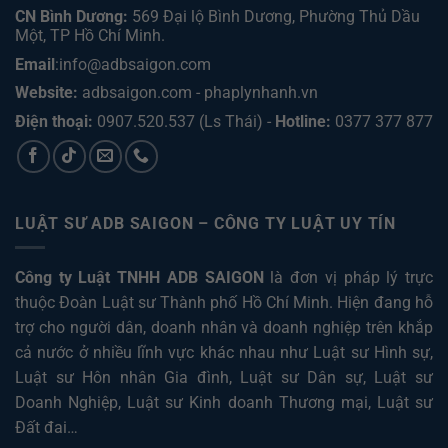
CN Bình Dương:
569 Đại lộ Bình Dương, Phường Thủ Dầu
Một, TP Hồ Chí Minh
.
Email
:info@adbsaigon.com
Website:
adbsaigon.com
-
phaplynhanh.vn
Điện thoại:
0907.520.537
(Ls Thái) -
Hotline:
0377 377 877
LUẬT SƯ ADB SAIGON – CÔNG TY LUẬT UY TÍN
Công ty Luật TNHH ADB SAIGON
là đơn vị pháp lý trực
thuộc Đoàn Luật sư Thành phố Hồ Chí Minh. Hiện đang hỗ
trợ cho người dân, doanh nhân và doanh nghiệp trên khắp
cả nước ở nhiều lĩnh vực khác nhau như
Luật sư Hình sự
,
Luật sư Hôn nhân Gia đình
,
Luật sư Dân sự
,
Luật sư
Doanh Nghiệp
,
Luật sư Kinh doanh Thương mại
,
Luật sư
Đất đai
…