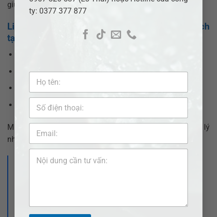
giúp giảm mức án hoặc chuyển đổi hình phạt.
ty: 0377 377 877
Liên hệ luật sư tư vấn tội cố ý gây thương tích
tại xã Thanh An
Hotline:
0377377877 –
0907520537
Email:
info@adbsaigon.com
Fanpage:
Pháp lý nhanh VN
Website:
https://adbsaigon.com/lien-he/
Miễn phí tư vấn ban đầu – Bảo mật thông tin – Xử lý
nhanh chóng, chuyên nghiệp.
>>> Xem thêm:
Luật sư tư vấn tội cố ý gây thương tích tại
xã Bàu Bàng – Bảo vệ quyền và lợi ích