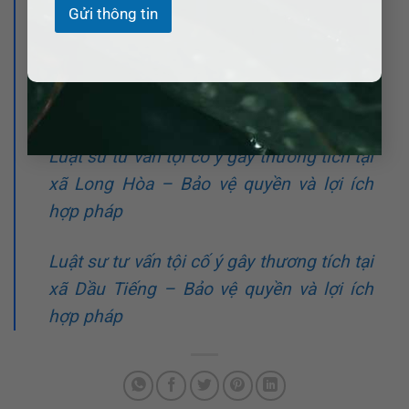
hợp pháp
Gửi thông tin
Luật sư tư vấn tội cố ý gây thương tích tại
xã Minh Thạnh – Bảo vệ quyền và lợi ích
hợp pháp
Luật sư tư vấn tội cố ý gây thương tích tại
xã Long Hòa – Bảo vệ quyền và lợi ích
hợp pháp
Luật sư tư vấn tội cố ý gây thương tích tại
xã Dầu Tiếng – Bảo vệ quyền và lợi ích
hợp pháp