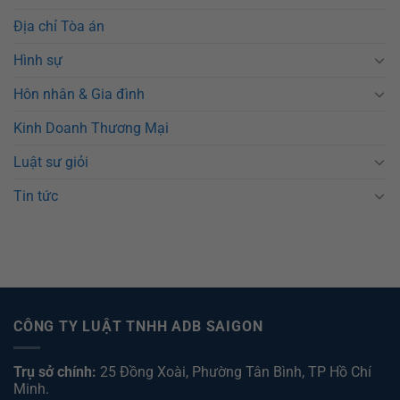
Địa chỉ Tòa án
Hình sự
Hôn nhân & Gia đình
Kinh Doanh Thương Mại
Luật sư giỏi
Tin tức
CÔNG TY LUẬT TNHH ADB SAIGON
Trụ sở chính:
25 Đồng Xoài, Phường Tân Bình, TP Hồ Chí
Minh.