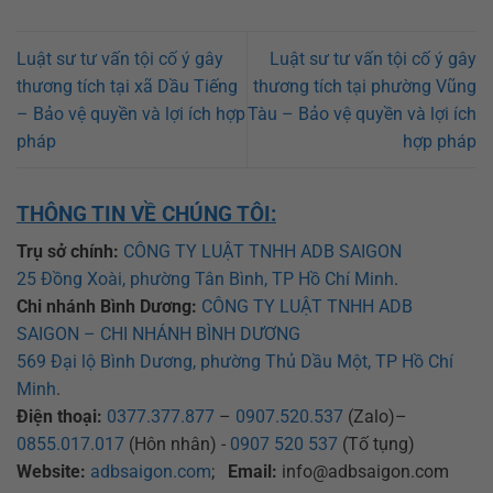
Luật sư tư vấn tội cố ý gây
Luật sư tư vấn tội cố ý gây
thương tích tại xã Dầu Tiếng
thương tích tại phường Vũng
– Bảo vệ quyền và lợi ích hợp
Tàu – Bảo vệ quyền và lợi ích
pháp
hợp pháp
THÔNG TIN VỀ CHÚNG TÔI:
Trụ sở chính:
CÔNG TY LUẬT TNHH ADB SAIGON
25 Đồng Xoài, phường Tân Bình, TP Hồ Chí Minh
.
Chi nhánh Bình Dương:
CÔNG TY LUẬT TNHH ADB
SAIGON – CHI NHÁNH BÌNH DƯƠNG
569 Đại lộ Bình Dương, phường Thủ Dầu Một, TP Hồ Chí
Minh
.
Điện thoại:
0377.377.877
–
0907.520.537
(Zalo)–
0855.017.017
(Hôn nhân) -
0907 520 537
(Tố tụng)
Website:
adbsaigon.com
;
Email:
info@adbsaigon.com