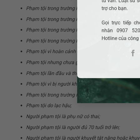
tư vấn. Luật sư s
trợ cho bạn.
Phạm tội trong trường hợp vượt quá giới hạn
phòng
Phạm tội trong trường hợp vượt quá yêu cầu của
tì
Gọi trực tiếp 
Phạm tội trong trường hợp vượt quá mức cần thiết k
nhân 0907 520
Hotline của công
Phạm tội trong trường hợp bị kích động về tinh thần
Phạm tội vì hoàn cảnh đặc biệt khó khăn mà không 
Phạm tội nhưng chưa gây thiệt hại hoặc gây thiệt h
Phạm tội lần đầu và thuộc trường hợp ít nghiêm trọ
Phạm tội vì bị người khác đe dọa hoặc cưỡng bức;
Phạm tội trong trường hợp bị hạn chế khả năng nhậ
Phạm tội do lạc hậu;
Người phạm tội là phụ nữ có thai;
Người phạm tội là người đủ 70 tuổi trở lên;
Người phạm tội là người khuyết tật nặng hoặc khuyế