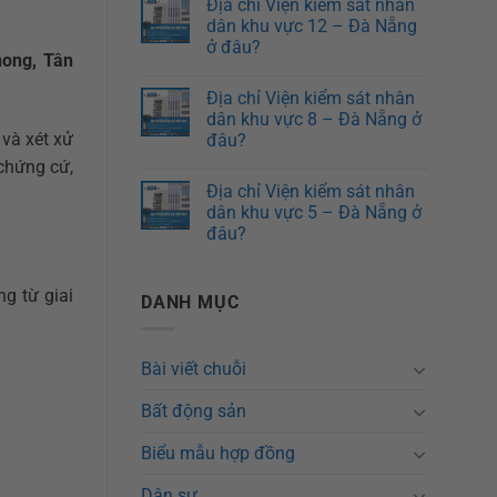
Địa chỉ Viện kiểm sát nhân
dân khu vực 12 – Đà Nẵng
ở đâu?
ong, Tân
Địa chỉ Viện kiểm sát nhân
dân khu vực 8 – Đà Nẵng ở
 và xét xử
đâu?
 chứng cứ,
Địa chỉ Viện kiểm sát nhân
dân khu vực 5 – Đà Nẵng ở
đâu?
ng từ giai
DANH MỤC
Bài viết chuỗi
Bất động sản
Biểu mẫu hợp đồng
Dân sự