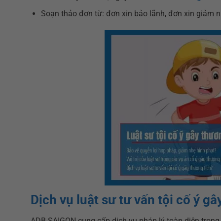
Soạn thảo đơn từ: đơn xin bảo lãnh, đơn xin giảm 
Dịch vụ luật sư tư vấn tội cố ý 
ADB SAIGON cung cấp dịch vụ pháp lý toàn diện trong 