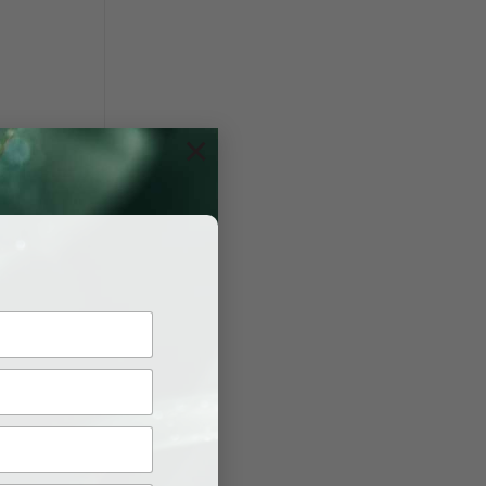
×
t loại tội
rường hợp