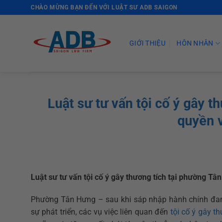
Skip
CHÀO MỪNG BẠN ĐẾN VỚI LUẬT SƯ ADB SAIGON
to
content
GIỚI THIỆU
HÔN NHÂN
Luật sư tư vấn tội cố ý gây 
quyền v
Luật sư tư vấn tội cố ý gây thương tích tại phường Tâ
Phường Tân Hưng – sau khi sáp nhập hành chính đang 
sự phát triển, các vụ việc liên quan đến
tội cố ý gây t