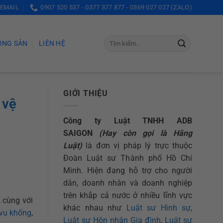
 EMAIL
0907 520 537 - 0377 377 877 - 0369 027 027 (ZALO)
ỘNG SẢN
LIÊN HỆ
GIỚI THIỆU
 vệ
Công ty Luật TNHH ADB
SAIGON
(Hay còn gọi là Hãng
Luật)
là đơn vị pháp lý trực thuộc
Đoàn Luật sư Thành phố Hồ Chí
Minh. Hiện đang hỗ trợ cho người
dân, doanh nhân và doanh nghiệp
trên khắp cả nước ở nhiều lĩnh vực
 cùng với
khác nhau như
Luật sư Hình sự
,
 vu khống
,
Luật sư Hôn nhân Gia đình
,
Luật sư