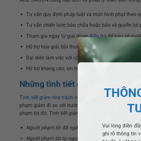
Tư vấn quy định pháp luật và mức hình phạt theo q
Tư vấn chiến lược bào chữa hoặc bảo vệ quyền lợi 
Tham gia ngay từ giai đoạn
điều tra
để bảo vệ quyền
Hỗ trợ hòa giải, bồi thường thiệt hại nhằm giảm nhẹ
Đại diện làm việc với công an, Viện kiểm sát, Tòa án
Hỗ trợ kháng cáo, xin hưởng án treo, giảm án.
Những tình tiết giảm nhẹ thường 
THÔNG
Tình tiết giảm nhẹ trách nhiệm hình sự
là tình tiết l
T
phạm giảm đi so với trường hợp bình thường và do đó
phạm tội đó. Tình tiết giảm nhẹ được quy định tại Điề
Vui lòng điền đầy
Người phạm tội đã ngăn chặn hoặc làm giảm bớt tá
ghi rõ thông tin 
Người phạm tội tự nguyện sửa chữa,
bồi thường thi