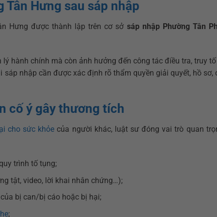
ng Tân Hưng sau sáp nhập
n Hưng được thành lập trên cơ sở
sáp nhập Phường Tân Ph
lý hành chính mà còn ảnh hưởng đến công tác điều tra, truy tố
khi sáp nhập cần được xác định rõ thẩm quyền giải quyết, hồ sơ,
án cố ý gây thương tích
ại cho sức khỏe
của người khác, luật sư đóng vai trò quan trọ
uy trình tố tụng;
 tật, video, lời khai nhân chứng…);
ủa bị can/bị cáo hoặc bị hại;
nhẹ
;