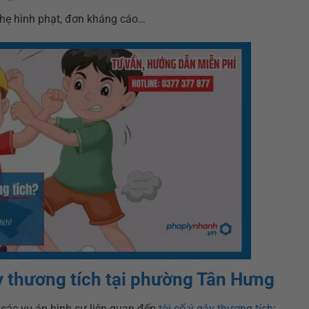
nhẹ hình phạt, đơn kháng cáo…
gây thương tích tại phường Tân Hưng
các vụ án hình sự liên quan đến
tội cố ý gây thương tích
: