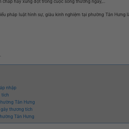
nh chấp hay xung đột trong cuộc sống thường ngày,…
iểu pháp luật hình sự, giàu kinh nghiệm tại phường Tân Hưng l
.
sáp nhập
 tích
i phường Tân Hưng
 gây thương tích
i phường Tân Hưng