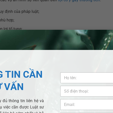
uy định của pháp luật;
phù hợp;
 lợi tố tụng;
 trách nhiệm hình sự;
;
gặp trong tội cố ý gây thương tích
 TIN CẦN
àm cho mức độ nguy hiểm của trường hợp phạm tội cụ thể của mộ
Ư VẤN
 được coi là căn cứ để giảm nhẹ trách nhiệm hình sự đối với t
u 51
Bộ Luật Hình sự 2015
:
 đủ thông tin liên hệ và
c hại của tội phạm;
vụ việc cần được Luật sư
ệt hại
hoặc
khắc phục hậu quả
;