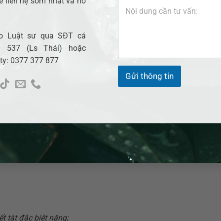
ẽ liên hệ sớm nhất và hỗ
 vệ chính đáng
;
nh thế cấp thiết
;
cho Luật sư qua SĐT cá
hi bắt giữ người phạm tội;
 537 (Ls Thái) hoặc
 ty: 0377 377 877
 do hành vi trái pháp luật của nạn nhân gây ra;
Gửi thông tin
phải do mình tự gây ra;
ại không lớn;
ng;
n thức mà không phải do lỗi của mình gây ra;
t tật đặc biệt nặng;