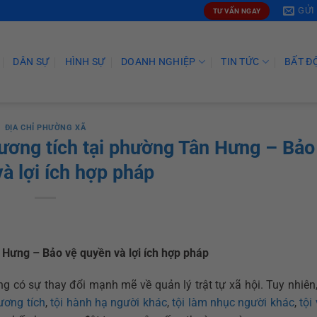
GỬI
TƯ VẤN NGAY
DÂN SỰ
HÌNH SỰ
DOANH NGHIỆP
TIN TỨC
BẤT Đ
ĐỊA CHỈ PHƯỜNG XÃ
thương tích tại phường Tân Hưng – Bảo
à lợi ích hợp pháp
n Hưng – Bảo vệ quyền và lợi ích hợp pháp
có sự thay đổi mạnh mẽ về quản lý trật tự xã hội. Tuy nhiên,
hương tích
,
tội hành hạ người khác
,
tội làm nhục người khác
,
tội