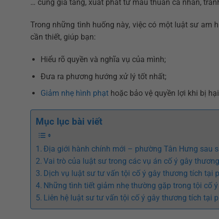
… cũng gia tăng, xuất phát từ mâu thuẫn cá nhân, tra
Trong những tình huống này, việc có một luật sư am h
cần thiết, giúp bạn:
Hiểu rõ quyền và nghĩa vụ của mình;
Đưa ra phương hướng xử lý tốt nhất;
Giảm nhẹ hình phạt
hoặc bảo vệ quyền lợi khi bị hại
Mục lục bài viết
Địa giới hành chính mới – phường Tân Hưng sau 
Vai trò của luật sư trong các vụ án cố ý gây thương
Dịch vụ luật sư tư vấn tội cố ý gây thương tích tạ
Những tình tiết giảm nhẹ thường gặp trong tội cố ý
Liên hệ luật sư tư vấn tội cố ý gây thương tích tạ