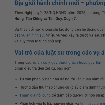
Địa giới hành chính mới – phườ
Theo Nghị quyết 25/NQ-HĐND năm 2025, phường Tâ
Hưng, Tân Kiểng và Tân Quy, Quận 7.
Sự thay đổi này không chỉ tác động đến hệ thống quản 
các
vụ án hình sự
. Nhiều vụ việc xảy ra trước và sau 
và quy trình tố tụng phù hợp.
Vai trò của luật sư trong các vụ 
Trong các vụ án
cố ý gây thương tích hoặc gây tổn h
đoạn điều tra đến xét xử, bao gồm:
Tư vấn pháp lý ban đầu để người liên quan nắm rõ q
Hướng dẫn thu thập chứng cứ (giấy giám định thương
Tham gia hỏi cung
để đảm bảo quyền lợi hợp pháp c
Phân tích yếu tố lỗi, nguyên nhân và
tình tiết giảm 