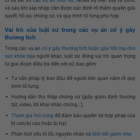
tố và xét xử các
vụ án hình sự
. Nhiều vụ việc xảy ra trước
và sau khi sáp nhập cần được xác định rõ thẩm quyền giải
quyết, hồ sơ, chứng cứ, và quy trình tố tụng phù hợp.
Vai trò của luật sư trong các vụ án cố ý gây
thương tích
Trong các vụ án
cố ý gây thương tích hoặc gây tổn hại cho
sức khỏe
của người khác, luật sư đóng vai trò quan trọng
từ giai đoạn điều tra đến xét xử, bao gồm:
Tư vấn pháp lý ban đầu để người liên quan nắm rõ quy
trình tố tụng;
Hướng dẫn thu thập chứng cứ (giấy giám định thương
tật, video, lời khai nhân chứng…);
Tham gia hỏi cung
để đảm bảo quyền lợi hợp pháp của
bị can/bị cáo hoặc bị hại;
Phân tích yếu tố lỗi, nguyên nhân và
tình tiết giảm nhẹ
;