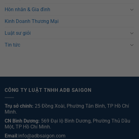
Hôn nhân & Gia đình
Kinh Doanh Thương Mại
Luật sư giỏi
Tin tức
CÔNG TY LUẬT TNHH ADB SAIGON
Trụ sở chính:
25 Đồng Xoài, Phường Tân Bình, TP Hồ Chí
Minh.
CN Bình Dương:
569 Đại lộ Bình Dương, Phường Thủ Dầu
Một, TP Hồ Chí Minh
.
Email
:info@adbsaigon.com