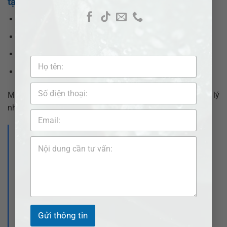
tại phường Tân Sơn Hòa
Hotline:
0377377877 –
0907520537
Email:
info@adbsaigon.com
Fanpage:
Pháp lý nhanh VN
Website:
https://adbsaigon.com/lien-he/
Miễn phí tư vấn ban đầu – Bảo mật thông tin – Xử lý
nhanh chóng, chuyên nghiệp.
>>> Xem thêm:
Luật sư tư vấn tội cố ý gây thương tích tại
phường An Hội Đông – Bảo vệ quyền và
lợi ích hợp pháp
Gửi thông tin
Luật sư tư vấn tội cố ý gây thương tích tại