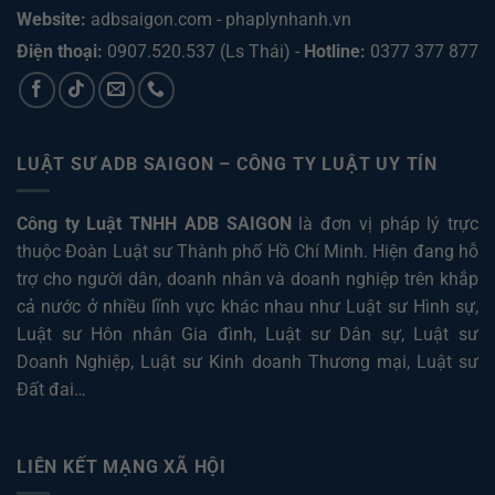
Website:
adbsaigon.com
-
phaplynhanh.vn
Điện thoại:
0907.520.537
(Ls Thái) -
Hotline:
0377 377 877
LUẬT SƯ ADB SAIGON – CÔNG TY LUẬT UY TÍN
Công ty Luật TNHH ADB SAIGON
là đơn vị pháp lý trực
thuộc Đoàn Luật sư Thành phố Hồ Chí Minh. Hiện đang hỗ
trợ cho người dân, doanh nhân và doanh nghiệp trên khắp
cả nước ở nhiều lĩnh vực khác nhau như
Luật sư Hình sự
,
Luật sư Hôn nhân Gia đình
,
Luật sư Dân sự
,
Luật sư
Doanh Nghiệp
,
Luật sư Kinh doanh Thương mại
,
Luật sư
Đất đai
…
LIÊN KẾT MẠNG XÃ HỘI