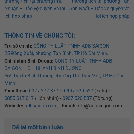
thương tích tại phường Phú
thương tích tại phường Tân
Nhuận – Bảo vệ quyền và lợi
Sơn Nhất – Bảo vệ quyền và
ích hợp pháp
lợi ích hợp pháp
THÔNG TIN VỀ CHÚNG TÔI:
Trụ sở chính:
CÔNG TY LUẬT TNHH ADB SAIGON
25 Đồng Xoài, phường Tân Bình, TP Hồ Chí Minh
.
Chi nhánh Bình Dương:
CÔNG TY LUẬT TNHH ADB
SAIGON – CHI NHÁNH BÌNH DƯƠNG
569 Đại lộ Bình Dương, phường Thủ Dầu Một, TP Hồ Chí
Minh
.
Điện thoại:
0377.377.877
–
0907.520.537
(Zalo)–
0855.017.017
(Hôn nhân) -
0907 520 537
(Tố tụng)
Website:
adbsaigon.com
;
Email:
info@adbsaigon.com
Để lại một bình luận