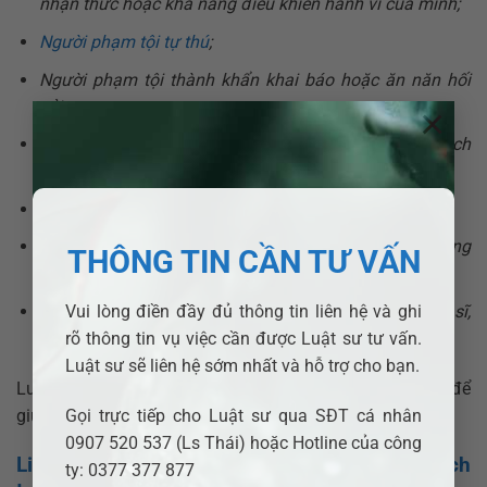
nhận thức hoặc khả năng điều khiển hành vi của mình;
Người phạm tội tự thú
;
Người phạm tội thành khẩn khai báo hoặc ăn năn hối
cải;
×
Người phạm tội tích cực giúp đỡ các cơ quan có trách
nhiệm phát hiện hoặc điều tra tội phạm;
Người phạm tội đã lập công chuộc tội;
Người phạm tội là người có thành tích xuất sắc trong
THÔNG TIN CẦN TƯ VẤN
sản xuất, chiến đấu, học tập hoặc công tác;
Người phạm tội là cha, mẹ, vợ, chồng, con của liệt sĩ,
Vui lòng điền đầy đủ thông tin liên hệ và ghi
người có công với cách mạng.
rõ thông tin vụ việc cần được Luật sư tư vấn.
Luật sư sẽ liên hệ sớm nhất và hỗ trợ cho bạn.
Luật sư sẽ phân tích hồ sơ, áp dụng các tình tiết này để
giúp giảm mức án hoặc chuyển đổi hình phạt.
Gọi trực tiếp cho Luật sư qua SĐT cá nhân
0907 520 537 (Ls Thái) hoặc Hotline của công
Liên hệ luật sư tư vấn tội cố ý gây thương tích
ty: 0377 377 877