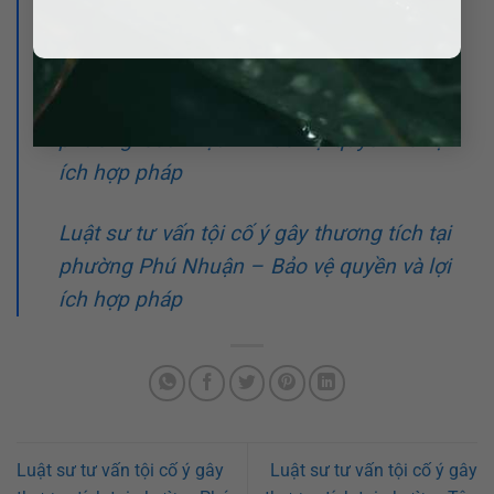
phường Đức Nhuận – Bảo vệ quyền và lợi
ích hợp pháp
Luật sư tư vấn tội cố ý gây thương tích tại
phường Cầu Kiệu – Bảo vệ quyền và lợi
ích hợp pháp
Luật sư tư vấn tội cố ý gây thương tích tại
phường Phú Nhuận – Bảo vệ quyền và lợi
ích hợp pháp
Luật sư tư vấn tội cố ý gây
Luật sư tư vấn tội cố ý gây