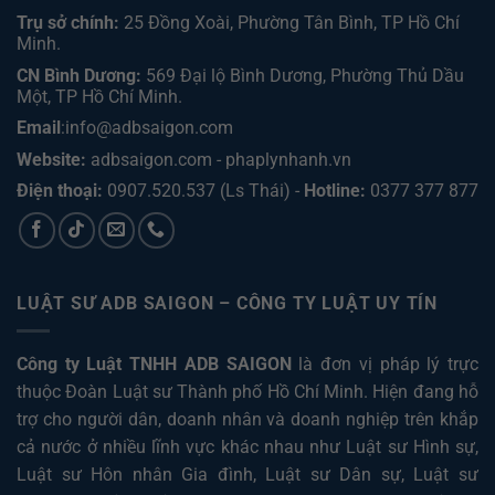
Trụ sở chính:
25 Đồng Xoài, Phường Tân Bình, TP Hồ Chí
Minh.
CN Bình Dương:
569 Đại lộ Bình Dương, Phường Thủ Dầu
Một, TP Hồ Chí Minh
.
Email
:info@adbsaigon.com
Website:
adbsaigon.com
-
phaplynhanh.vn
Điện thoại:
0907.520.537
(Ls Thái) -
Hotline:
0377 377 877
LUẬT SƯ ADB SAIGON – CÔNG TY LUẬT UY TÍN
Công ty Luật TNHH ADB SAIGON
là đơn vị pháp lý trực
thuộc Đoàn Luật sư Thành phố Hồ Chí Minh. Hiện đang hỗ
trợ cho người dân, doanh nhân và doanh nghiệp trên khắp
cả nước ở nhiều lĩnh vực khác nhau như
Luật sư Hình sự
,
Luật sư Hôn nhân Gia đình
,
Luật sư Dân sự
,
Luật sư