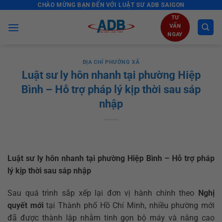
CHÀO MỪNG BẠN ĐẾN VỚI LUẬT SƯ ADB SAIGON
Skip
to
TƯ
VẤN
content
NGAY
ĐỊA CHỈ PHƯỜNG XÃ
Luật sư ly hôn nhanh tại phường Hiệp
Bình – Hỗ trợ pháp lý kịp thời sau sáp
nhập
Luật sư ly hôn nhanh tại phường Hiệp Bình – Hỗ trợ pháp
lý kịp thời sau sáp nhập
Sau quá trình sắp xếp lại đơn vị hành chính theo
Nghị
quyết mới
tại Thành phố Hồ Chí Minh, nhiều phường mới
đã được thành lập nhằm tinh gọn bộ máy và nâng cao