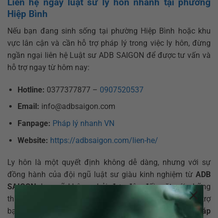
Liên hệ ngay luật sư ly hôn nhanh tại phường
Hiệp Bình
Nếu bạn đang sinh sống tại phường Hiệp Bình hoặc khu
vực lân cận và cần hỗ trợ pháp lý trong việc ly hôn, đừng
ngần ngại liên hệ Luật sư ADB SAIGON để được tư vấn và
hỗ trợ ngay từ hôm nay:
Hotline:
0377377877 –
0907520537
Email:
info@adbsaigon.com
Fanpage:
Pháp lý nhanh VN
Website:
https://adbsaigon.com/lien-he/
Ly hôn là một quyết định không dễ dàng, nhưng với sự
đồng hành của đội ngũ luật sư giàu kinh nghiệm từ
ADB
SAIGON
, bạn sẽ không phải đơn độc đối mặt với những
×
thủ tục phức tạp và áp lực tâm lý. Chúng tôi cam kết hỗ trợ
bạn
giải quyết ly hôn nhanh chóng, đúng quy định pháp