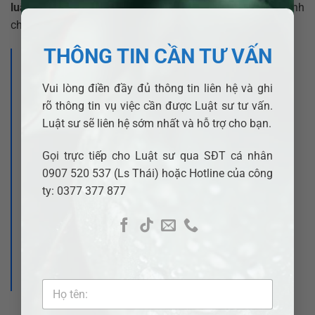
luật, bảo mật tuyệt đối
, đặc biệt tại các khu vực hành
chính mới như
phường Hiệp Bình
.
THÔNG TIN CẦN TƯ VẤN
>>> Xem thêm:
Vui lòng điền đầy đủ thông tin liên hệ và ghi
Luật sư ly hôn nhanh tại phường Tam
rõ thông tin vụ việc cần được Luật sư tư vấn.
Bình – Hỗ trợ pháp lý kịp thời sau sáp
Luật sư sẽ liên hệ sớm nhất và hỗ trợ cho bạn.
nhập
Gọi trực tiếp cho Luật sư qua SĐT cá nhân
0907 520 537 (Ls Thái) hoặc Hotline của công
Luật sư ly hôn nhanh tại phường Thủ Đức
ty: 0377 377 877
– Hỗ trợ pháp lý kịp thời sau sáp nhập
Luật sư ly hôn nhanh tại phường Linh
Xuân – Hỗ trợ pháp lý kịp thời sau sáp
nhập