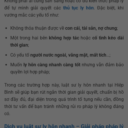
Không phải ai cũng sẵn sàng hoặc có đủ kiến thức pháp lý
để tự mình giải quyết các
thủ tục ly hôn
. Đặc biệt, khi
vướng mắc các yếu tố như:
Không thỏa thuận được về
con cái, tài sản, nợ chung
;
Một trong hai bên
không hợp tác
hoặc
cố tình kéo dài
thời gian
;
Có yếu tố
người nước ngoài, vắng mặt, mất tích
…;
Muốn
ly hôn càng nhanh càng tốt
nhưng vẫn đảm bảo
quyền lợi hợp pháp;
Trong các trường hợp này, luật sư ly hôn nhanh tại Hiệp
Bình sẽ giúp bạn rút ngắn thời gian giải quyết, chuẩn bị hồ
sơ đầy đủ, đại diện trong quá trình tố tụng nếu cần, đồng
thời tư vấn để bạn tránh những rủi ro pháp lý không đáng
có.
Dịch vụ luật sư ly hôn nhanh
– Giải pháp pháp lý