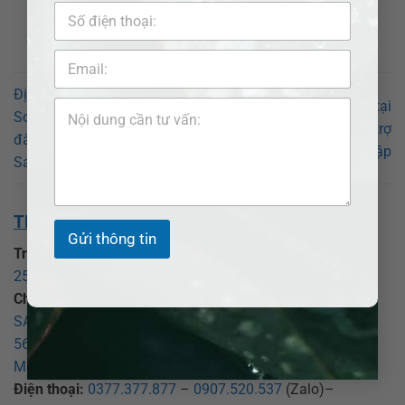
Địa chỉ trụ sở Phường Tân
Luật sư ly hôn nhanh tại
Sơn Nhì sau sáp nhập ở
phường Tam Bình – Hỗ trợ
đâu? Luật sư giỏi Adb
pháp lý kịp thời sau sáp nhập
Saigon
THÔNG TIN VỀ CHÚNG TÔI:
Gửi thông tin
Trụ sở chính:
CÔNG TY LUẬT TNHH ADB SAIGON
25 Đồng Xoài, phường Tân Bình, TP Hồ Chí Minh
.
Chi nhánh Bình Dương:
CÔNG TY LUẬT TNHH ADB
SAIGON – CHI NHÁNH BÌNH DƯƠNG
569 Đại lộ Bình Dương, phường Thủ Dầu Một, TP Hồ Chí
Minh
.
Điện thoại:
0377.377.877
–
0907.520.537
(Zalo)–